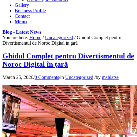
Gallery
Business Profile
Contact
Menu
Blog - Latest News
You are here:
Home
/
Uncategorized
/
Ghidul Complet pentru
Divertismentul de Noroc Digital în țară
Ghidul Complet pentru Divertismentul de
Noroc Digital în țară
March 25, 2026
/
0 Comments
/
in
Uncategorized
/
by
mahlatse