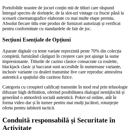
Portofoliile noastre de jocuri conțin mii de titluri care răspund
întregul spectru de dorințele, de la slot-uri vintage cu fructe până la
scenarii cinematografice elaborate cu mai multe etape premiu.
Absolut fiecare titlu este produs de furnizori autorizați și verificat
pentru conformitate cu standardele de fair de joc.
Secțiuni Esențiale de Opțiuni
Aparate digitale cu teme variate reprezintă peste 70% din colecția
completă, furnizând câștiguri în creștere care pot ajunge la sume
impresionante. Titlurile de cazino clasice consacrate ca roulette,
blackjack clasic și baccarat sunt accesibile în numeroase variante,
inclusiv variante cu dealeri transmise live care reproduc atmosfera
autentică a spațiului din cazinou fizice.
Categoria cu croupieri calificați transmite în mod real prin tehnologie
difuzare high definition, oferind posibilitatea dialogul nemijlocită și
generând o atmosferă socială autentică. Poker-ul online, atât în
forma video dar și în turnee pentru mai mulți jucători, rotunjește
oferta pentru iubitorii tacticii.
Conduită responsabilă și Securitate în
Activitate