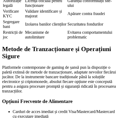
Autorizație
Licență oficială pentru
Garanția conformității site-
legală
funcționare
ului
Verificare
Validare identificare și
Apărare contra fraudei
KYC
majorat
Segregare
Izolarea banilor clienților
Securitatea fondurilor
bani
Restricții de
Mecanisme de
Evitarea comportamentului
joc
autolimitare
problematic
Metode de Tranzacționare și Operațiuni
Sigure
Platformele contemporane de gaming de șansă pun la dispoziție o
paletă extinsă de metode de tranzacționare, adaptate nevoilor fiecărui
jucător. De la instrumente bancare tradiționale până la soluțiile
electronice și criptomonede, absolut fiecare opțiune este concepută
pentru a asigura procesare promptă și siguranță ridicată în procesarea
tranzacțiilor.
Opțiuni Frecvente de Alimentare
Carduri de acces imediat și credit Visa/Mastercard/Mastercard
cu executare imediată