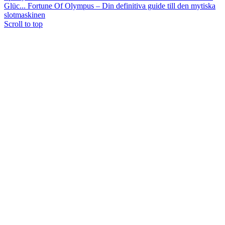
Glüc...
Fortune Of Olympus – Din definitiva guide till den mytiska
slotmaskinen
Scroll to top