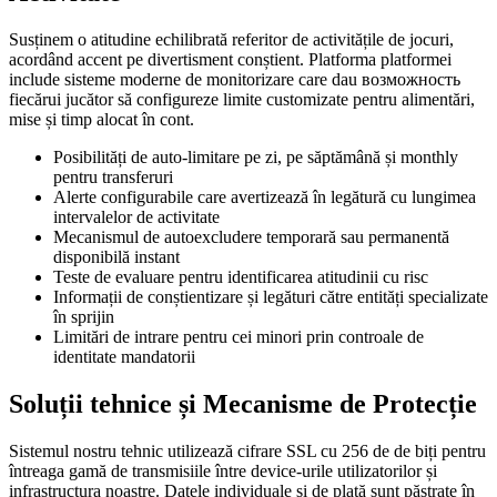
Susținem o atitudine echilibrată referitor de activitățile de jocuri,
acordând accent pe divertisment conștient. Platforma platformei
include sisteme moderne de monitorizare care dau возможность
fiecărui jucător să configureze limite customizate pentru alimentări,
mise și timp alocat în cont.
Posibilități de auto-limitare pe zi, pe săptămână și monthly
pentru transferuri
Alerte configurabile care avertizează în legătură cu lungimea
intervalelor de activitate
Mecanismul de autoexcludere temporară sau permanentă
disponibilă instant
Teste de evaluare pentru identificarea atitudinii cu risc
Informații de conștientizare și legături către entități specializate
în sprijin
Limitări de intrare pentru cei minori prin controale de
identitate mandatorii
Soluții tehnice și Mecanisme de Protecție
Sistemul nostru tehnic utilizează cifrare SSL cu 256 de de biți pentru
întreaga gamă de transmisiile între device-urile utilizatorilor și
infrastructura noastre. Datele individuale și de plată sunt păstrate în