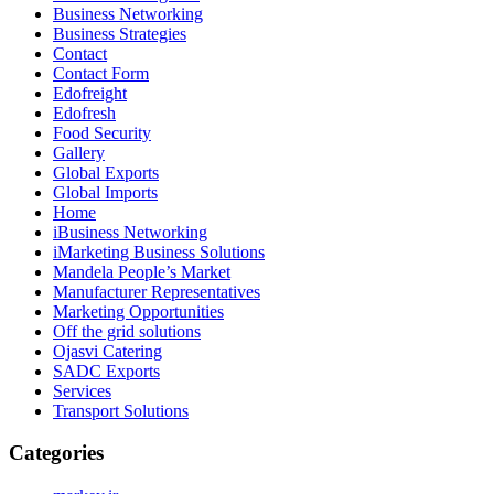
Business Networking
Business Strategies
Contact
Contact Form
Edofreight
Edofresh
Food Security
Gallery
Global Exports
Global Imports
Home
iBusiness Networking
iMarketing Business Solutions
Mandela People’s Market
Manufacturer Representatives
Marketing Opportunities
Off the grid solutions
Ojasvi Catering
SADC Exports
Services
Transport Solutions
Categories