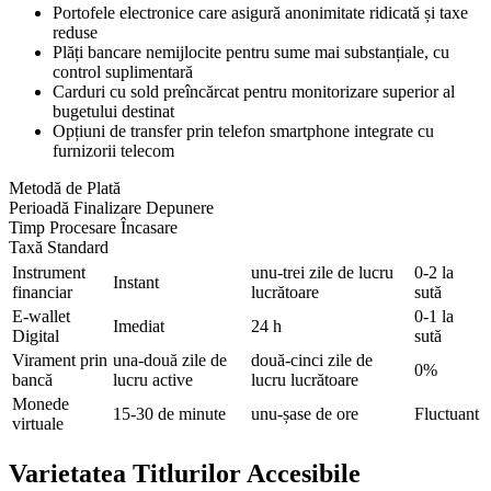
Portofele electronice care asigură anonimitate ridicată și taxe
reduse
Plăți bancare nemijlocite pentru sume mai substanțiale, cu
control suplimentară
Carduri cu sold preîncărcat pentru monitorizare superior al
bugetului destinat
Opțiuni de transfer prin telefon smartphone integrate cu
furnizorii telecom
Metodă de Plată
Perioadă Finalizare Depunere
Timp Procesare Încasare
Taxă Standard
Instrument
unu-trei zile de lucru
0-2 la
Instant
financiar
lucrătoare
sută
E-wallet
0-1 la
Imediat
24 h
Digital
sută
Virament prin
una-două zile de
două-cinci zile de
0%
bancă
lucru active
lucru lucrătoare
Monede
15-30 de minute
unu-șase de ore
Fluctuant
virtuale
Varietatea Titlurilor Accesibile