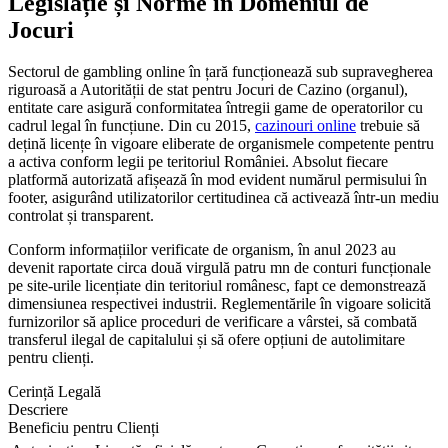
Legislație și Norme în Domeniul de
Jocuri
Sectorul de gambling online în țară funcționează sub supravegherea
riguroasă a Autorității de stat pentru Jocuri de Cazino (organul),
entitate care asigură conformitatea întregii game de operatorilor cu
cadrul legal în funcțiune. Din cu 2015,
cazinouri online
trebuie să
dețină licențe în vigoare eliberate de organismele competente pentru
a activa conform legii pe teritoriul României. Absolut fiecare
platformă autorizată afișează în mod evident numărul permisului în
footer, asigurând utilizatorilor certitudinea că activează într-un mediu
controlat și transparent.
Conform informațiilor verificate de organism, în anul 2023 au
devenit raportate circa două virgulă patru mn de conturi funcționale
pe site-urile licențiate din teritoriul românesc, fapt ce demonstrează
dimensiunea respectivei industrii. Reglementările în vigoare solicită
furnizorilor să aplice proceduri de verificare a vârstei, să combată
transferul ilegal de capitalului și să ofere opțiuni de autolimitare
pentru clienți.
Cerință Legală
Descriere
Beneficiu pentru Clienți