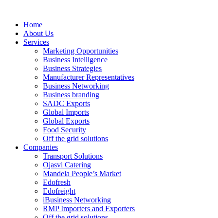
Home
About Us
Services
Marketing Opportunities
Business Intelligence
Business Strategies
Manufacturer Representatives
Business Networking
Business branding
SADC Exports
Global Imports
Global Exports
Food Security
Off the grid solutions
Companies
Transport Solutions
Ojasvi Catering
Mandela People’s Market
Edofresh
Edofreight
iBusiness Networking
RMP Importers and Exporters
Off the grid solutions