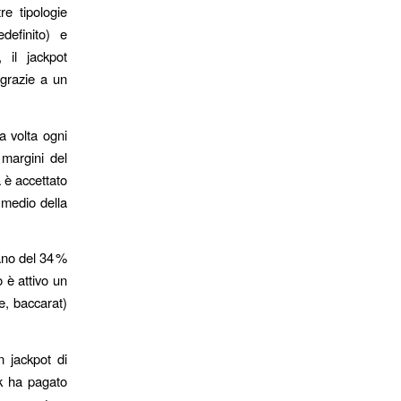
re tipologie
definito) e
 il jackpot
 grazie a un
a volta ogni
margini del
a è accettato
e medio della
ano del 34 %
 è attivo un
te, baccarat)
 jackpot di
ck ha pagato