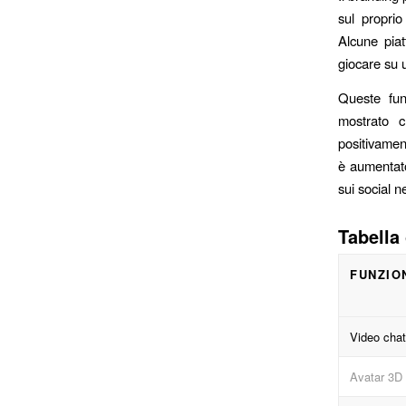
sul proprio
Alcune piat
giocare su u
Queste fun
mostrato c
positivament
è aumentato 
sui social n
Tabella
FUNZIO
Video cha
Avatar 3D 