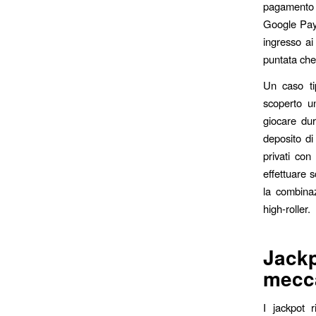
pagamento a
Google Pay)
ingresso ai
puntata che
Un caso ti
scoperto un
giocare dur
deposito di
privati con 
effettuare 
la combinaz
high‑roller.
Jack
mecca
I jackpot r