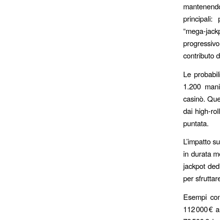
mantenendo 
principali
“mega‑jack
progressivo
contributo 
Le probabil
1.200 mani
casinò. Ques
dai high‑rol
puntata.
L’impatto s
in durata m
jackpot dedi
per sfruttar
Esempi con
112 000 € a