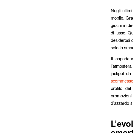
Negli ultim
mobile. Graz
giochi in di
di lusso. Q
desiderosi d
solo lo sma
Il capodan
l’atmosfera 
jackpot da 
scommesse 
profilo del
promozioni
d’azzardo 
L’evo
smar