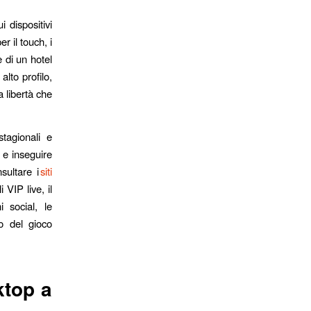
 dispositivi
r il touch, i
e di un hotel
lto profilo,
a libertà che
tagionali e
i e inseguire
sultare i
siti
 VIP live, il
i social, le
o del gioco
ktop a