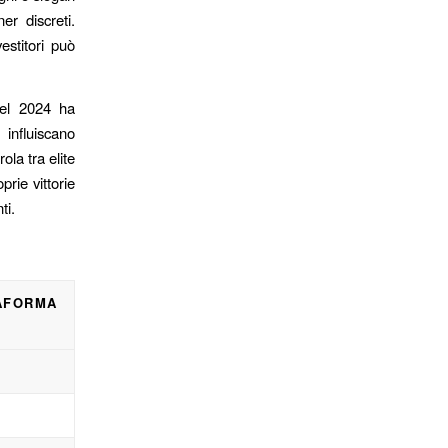
er discreti.
estitori può
del 2024 ha
influiscano
ola tra elite
prie vittorie
ti.
AFORMA