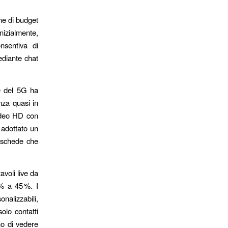
one di budget
nizialmente,
nsentiva di
ediante chat
ne del 5G ha
nza quasi in
ideo HD con
 adottato un
a schede che
avoli live da
% a 45 %. I
nalizzabili,
solo contatti
no di vedere