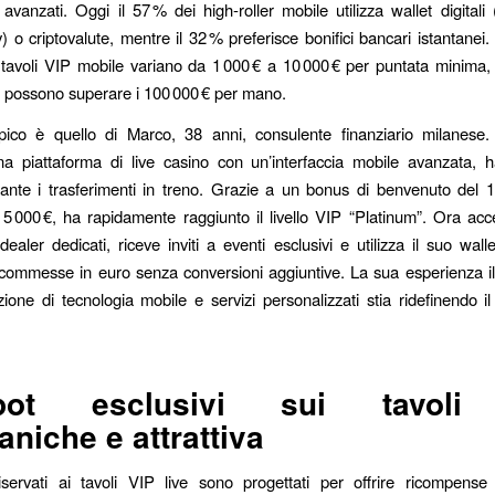
vanzati. Oggi il 57 % dei high‑roller mobile utilizza wallet digitali
 o criptovalute, mentre il 32 % preferisce bonifici bancari istantanei. 
 tavoli VIP mobile variano da 1 000 € a 10 000 € per puntata minima, c
 possono superare i 100 000 € per mano.
pico è quello di Marco, 38 anni, consulente finanziario milanese
a piattaforma di live casino con un’interfaccia mobile avanzata, h
ante i trasferimenti in treno. Grazie a un bonus di benvenuto del
 5 000 €, ha rapidamente raggiunto il livello VIP “Platinum”. Ora acc
dealer dedicati, riceve inviti a eventi esclusivi e utilizza il suo wall
scommesse in euro senza conversioni aggiuntive. La sua esperienza i
ione di tecnologia mobile e servizi personalizzati stia ridefinendo il
pot esclusivi sui tavoli
niche e attrattiva
iservati ai tavoli VIP live sono progettati per offrire ricompense 