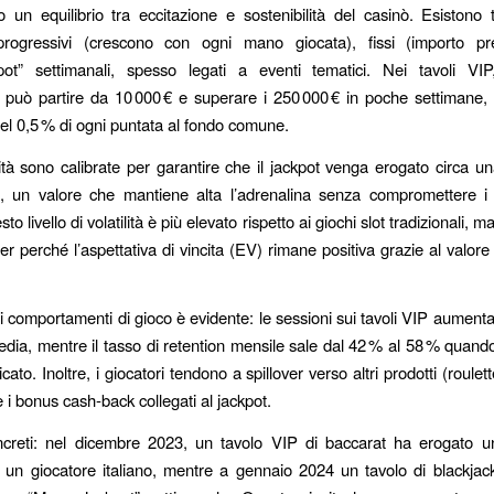
un equilibrio tra eccitazione e sostenibilità del casinò. Esistono t
: progressivi (crescono con ogni mano giocata), fissi (importo pre
pot” settimanali, spesso legati a eventi tematici. Nei tavoli VIP,
 può partire da 10 000 € e superare i 250 000 € in poche settimane,
del 0,5 % di ogni puntata al fondo comune.
ità sono calibrate per garantire che il jackpot venga erogato circa un
, un valore che mantiene alta l’adrenalina senza compromettere i 
to livello di volatilità è più elevato rispetto ai giochi slot tradizionali, m
ler perché l’aspettativa di vincita (EV) rimane positiva grazie al valor
ui comportamenti di gioco è evidente: le sessioni sui tavoli VIP aument
edia, mentre il tasso di retention mensile sale dal 42 % al 58 % quando
cato. Inoltre, i giocatori tendono a spillover verso altri prodotti (roulet
e i bonus cash‑back collegati al jackpot.
creti: nel dicembre 2023, un tavolo VIP di baccarat ha erogato un
 un giocatore italiano, mentre a gennaio 2024 un tavolo di blackja