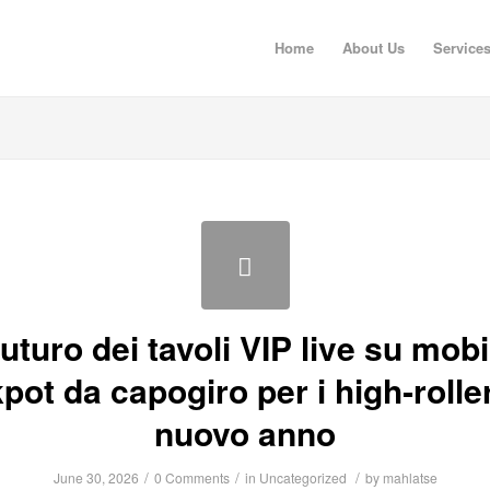
Home
About Us
Service
 futuro dei tavoli VIP live su mobi
pot da capogiro per i high‑rolle
nuovo anno
/
/
/
June 30, 2026
0 Comments
in
Uncategorized
by
mahlatse