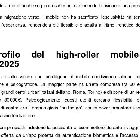
della mano anche su piccoli schermi, mantenendo l’illusione di una pres
 la migrazione verso il mobile non ha sacrificato l’esclusività; ha s
 l’esperienza, rendendola più flessibile e adatta al ritmo frenetico dei
rofilo del high‑roller mobil
‑2025
i ad alto valore che prediligono il mobile condividono alcune cara
he e psicografiche. La maggior parte ha un’età compresa tra 30 e
n grandi centri urbani italiani (Milano, Roma, Torino) e dispone di un r
 80 000 €. Psicologicamente, questi utenti cercano flessibilità, 
di controllare il proprio gioco “on‑the‑go”, senza dover prenotare un
casinò tradizionale.
ni principali includono la possibilità di scommettere durante i viaggi 
 offerta da un’app protetta da autenticazione biometrica e l’accesso