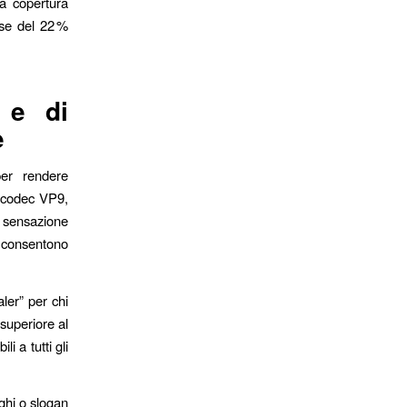
a copertura
sse del 22 %
l e di
e
per rendere
a codec VP9,
a sensazione
, consentono
ler” per chi
superiore al
i a tutti gli
oghi o slogan