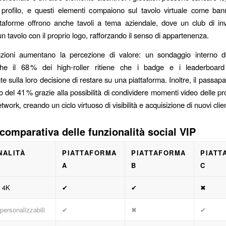
 profilo, e questi elementi compaiono sul tavolo virtuale come bann
taforme offrono anche tavoli a tema aziendale, dove un club di inv
n tavolo con il proprio logo, rafforzando il senso di appartenenza.
zioni aumentano la percezione di valore: un sondaggio interno 
he il 68 % dei high‑roller ritiene che i badge e i leaderboard 
e sulla loro decisione di restare su una piattaforma. Inoltre, il passapar
del 41 % grazie alla possibilità di condividere momenti video delle pro
etwork, creando un ciclo virtuoso di visibilità e acquisizione di nuovi clien
 comparativa delle funzionalità social VIP
NALITÀ
PIATTAFORMA
PIATTAFORMA
PIATT
A
B
C
t 4K
✔︎
✔︎
✖︎
personalizzabili
✔︎
✖︎
✔︎