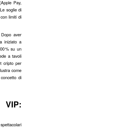
 (Apple Pay,
Le soglie di
on limiti di
. Dopo aver
a iniziato a
 100 % su un
ede a tavoli
et cripto per
llustra come
 concetto di
 VIP:
spettacolari