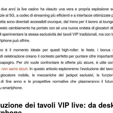
i due anni la live casino ha vissuto una vera e propria esplosione sui
ie al 5G, a codec di streaming più efficienti e a interfacce ottimizzate pe
retta sono diventati accessibili ovunque, dal treno per il lavoro al loung
uesto cambiamento ha portato con sé una nuova ondata di giocatori di a
i sperimentare la stessa esclusività dei tavoli VIP tradizionali, ma con l
rtphone può offrire.
no è il momento ideale per questi high‑roller: le feste, i bonus s
di celebrazione creano il contesto perfetto per puntare cifre important
capogiro. Per chi vuole confrontare le offerte più sicure, è utile con
non aams sicuri
. In questo articolo esploreremo l’evoluzione dei tavoli
 giocatore mobile, le meccaniche dei jackpot esclusivi, le funzion
 di fine anno e le prospettive normative che plasmeranno il futur
su smartphone.
luzione dei tavoli VIP live: da des
tphone