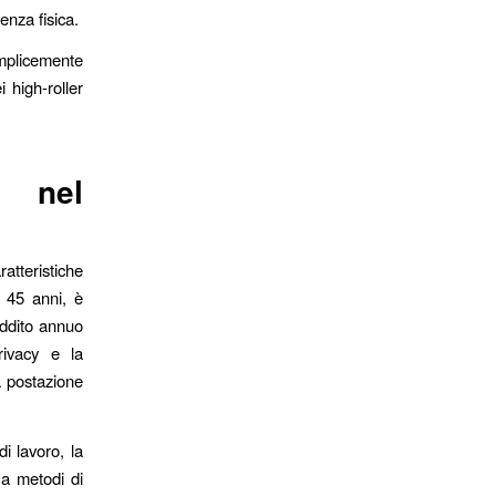
enza fisica.
emplicemente
 high‑roller
e nel
tteristiche
 45 anni, è
eddito annuo
privacy e la
a postazione
di lavoro, la
 a metodi di