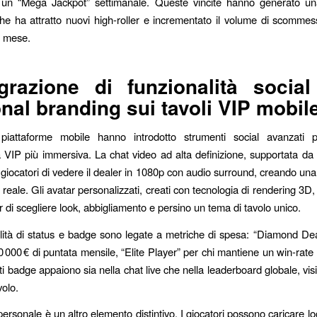
n un “Mega Jackpot” settimanale. Queste vincite hanno generato un
he ha attratto nuovi high‑roller e incrementato il volume di scomme
o mese.
egrazione di funzionalità socia
nal branding sui tavoli VIP mobil
iattaforme mobile hanno introdotto strumenti social avanzati 
a VIP più immersiva. La chat video ad alta definizione, supportata d
 giocatori di vedere il dealer in 1080p con audio surround, creando un
 reale. Gli avatar personalizzati, creati con tecnologia di rendering 3D
er di scegliere look, abbigliamento e persino un tema di tavolo unico.
lità di status e badge sono legate a metriche di spesa: “Diamond Dea
0 000 € di puntata mensile, “Elite Player” per chi mantiene un win‑rate 
 badge appaiono sia nella chat live che nella leaderboard globale, visibil
volo.
personale è un altro elemento distintivo. I giocatori possono caricare l