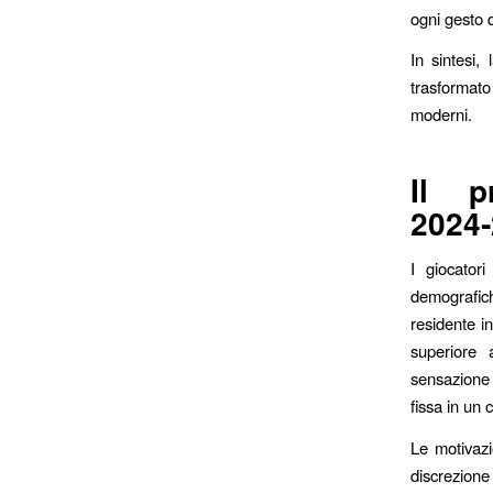
ogni gesto 
In sintesi,
trasformato
moderni.
Il p
2024
I giocator
demografic
residente i
superiore a
sensazione 
fissa in un 
Le motivazio
discrezione