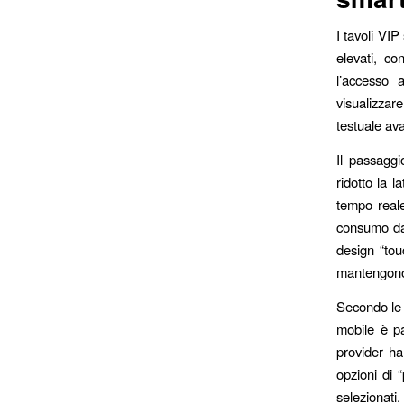
I tavoli VIP
elevati, co
l’accesso 
visualizzar
testuale av
Il passaggi
ridotto la 
tempo real
consumo dat
design “tou
mantengono 
Secondo le s
mobile è p
provider ha
opzioni di “
selezionati