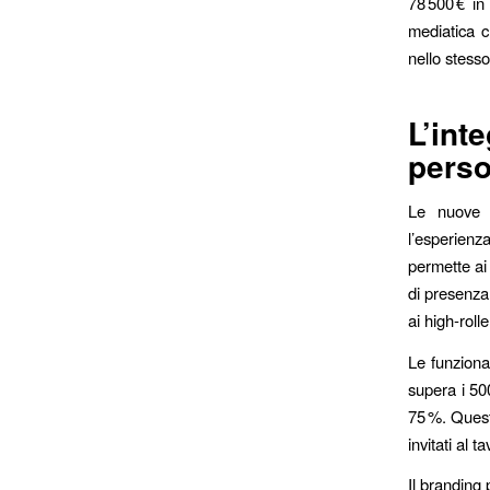
78 500 € i
mediatica c
nello stess
L’int
perso
Le nuove p
l’esperienz
permette ai
di presenza
ai high‑roll
Le funziona
supera i 50
75 %. Questi
invitati al ta
Il branding 