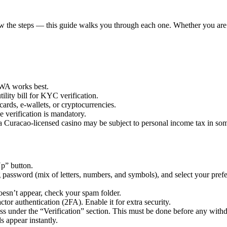
 the steps — this guide walks you through each one. Whether you are a 
PWA works best.
tility bill for KYC verification.
ards, e‑wallets, or cryptocurrencies.
 verification is mandatory.
a Curacao‑licensed casino may be subject to personal income tax in som
Up” button.
g password (mix of letters, numbers, and symbols), and select your pref
doesn’t appear, check your spam folder.
tor authentication (2FA). Enable it for extra security.
 under the “Verification” section. This must be done before any with
 appear instantly.