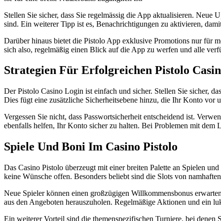
Stellen Sie sicher, dass Sie regelmässig die App aktualisieren. Neue 
sind. Ein weiterer Tipp ist es, Benachrichtigungen zu aktivieren, dam
Darüber hinaus bietet die Pistolo App exklusive Promotions nur für
sich also, regelmäßig einen Blick auf die App zu werfen und alle verf
Strategien Für Erfolgreichen Pistolo Casi
Der Pistolo Casino Login ist einfach und sicher. Stellen Sie sicher,
Dies fügt eine zusätzliche Sicherheitsebene hinzu, die Ihr Konto vor u
Vergessen Sie nicht, dass Passwortsicherheit entscheidend ist. Verw
ebenfalls helfen, Ihr Konto sicher zu halten. Bei Problemen mit dem 
Spiele Und Boni Im Casino Pistolo
Das Casino Pistolo überzeugt mit einer breiten Palette an Spielen un
keine Wünsche offen. Besonders beliebt sind die Slots von namhaften
Neue Spieler können einen großzügigen Willkommensbonus erwarten, d
aus den Angeboten herauszuholen. Regelmäßige Aktionen und ein luk
Ein weiterer Vorteil sind die themenspezifischen Turniere, bei denen