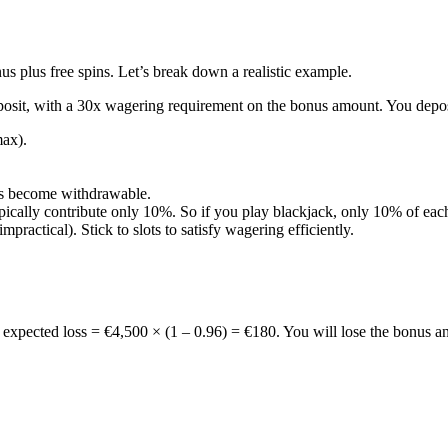
s plus free spins. Let’s break down a realistic example.
osit, with a 30x wagering requirement on the bonus amount. You depos
ax).
gs become withdrawable.
pically contribute only 10%. So if you play blackjack, only 10% of eac
practical). Stick to slots to satisfy wagering efficiently.
expected loss = €4,500 × (1 – 0.96) = €180. You will lose the bonus and