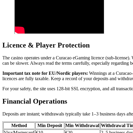
Licence & Player Protection
The casino operates under a Curacao eGaming licence (sub‑license). W
can be slower. Always read the terms carefully, especially regarding 
Important tax note for EU/Nordic players:
Winnings at a Curacao‑l
licences are fully taxable. Keep a record of your deposits and withdra
For your safety, the site uses 128‑bit SSL encryption, and all transa
Financial Operations
Deposits are instant; withdrawals typically take 1–3 business days 
Method
Min Deposit
Min Withdrawal
Withdrawal Ti
Visa/Mastercard
€10
€20
2–5 business day