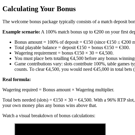
Calculating Your Bonus
The welcome bonus package typically consists of a match deposit bonu
Example scenario:
A 100% match bonus up to €200 on your first dep
Bonus amount = 100% of deposit = €150 (since €150 ≤ €200 m
Total playable balance = deposit €150 + bonus €150 = €300.
Wagering requirement = bonus €150 × 30 = €4,500.
You must place bets totalling €4,500 before any bonus winnin
Game contributions vary: slots contribute 100%, table games ty
counts. To clear €4,500, you would need €45,000 in total bets (im
Real formula:
Wagering required = Bonus amount × Wagering multiplier.
Total bets needed (slots) = €150 × 30 = €4,500. With a 96% RTP slot, 
your own money plus any bonus wins above that.
Watch a visual breakdown of bonus calculations: