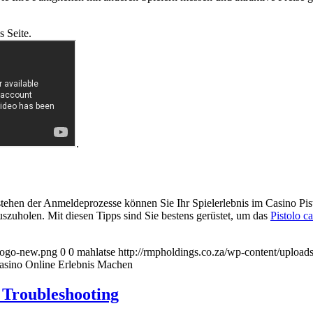
 Seite.
.
hen der Anmeldeprozesse können Sie Ihr Spielerlebnis im Casino Pisto
uszuholen. Mit diesen Tipps sind Sie bestens gerüstet, um das
Pistolo c
logo-new.png
0
0
mahlatse
http://rmpholdings.co.za/wp-content/uplo
Casino Online Erlebnis Machen
 Troubleshooting