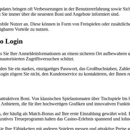
Updates bringen oft Verbesserungen in der Benutzererfahrung sowie Sich
it Sie immer über die neuesten Boni und Angebote informiert sind.
 mobile Nutzer an. Diese können in Form von Freispielen oder zusätzl
ügbaren Vorteile zu nutzen.
no Login
 dass Sie Ihre Anmeldeinformationen an einem sicheren Ort aufbewahren 
nautorisierten Zugriffsversuchen schützt.
enden Sie ein starkes, einzigartiges Passwort, das Großbuchstaben, Za
Login zögern Sie nicht, den Kundenservice zu kontaktieren, der Ihnen r
d attraktiven Boni. Von klassischen Spielautomaten über Tischspiele bi
 Anbietern, die für ihre hochwertigen Grafiken und innovativen Funkti
er häufig als Match-Bonus auf Ihre erste Einzahlung gewährt wird. Es
ratives Treueprogramm halten das Casino-Erlebnis spannend und lohne
 Sie Ihre Fähigkeiten mit anderen Spielern messen und attraktive Preise