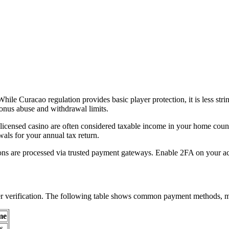
hile Curacao regulation provides basic player protection, it is less s
bonus abuse and withdrawal limits.
icensed casino are often considered taxable income in your home count
wals for your annual tax return.
ctions are processed via trusted payment gateways. Enable 2FA on your a
after verification. The following table shows common payment methods, 
me
s