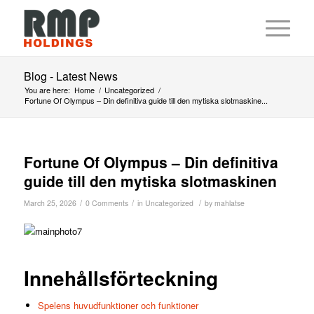
Blog - Latest News
You are here:
Home
/
Uncategorized
/
Fortune Of Olympus – Din definitiva guide till den mytiska slotmaskine...
Fortune Of Olympus – Din definitiva
guide till den mytiska slotmaskinen
/
/
/
March 25, 2026
0 Comments
in
Uncategorized
by
mahlatse
Innehållsförteckning
Spelens huvudfunktioner och funktioner