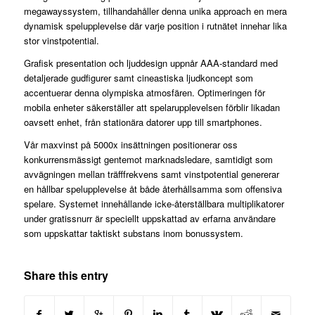
megawayssystem, tillhandahåller denna unika approach en mera
dynamisk spelupplevelse där varje position i rutnätet innehar lika
stor vinstpotential.
Grafisk presentation och ljuddesign uppnår AAA-standard med
detaljerade gudfigurer samt cineastiska ljudkoncept som
accentuerar denna olympiska atmosfären. Optimeringen för
mobila enheter säkerställer att spelarupplevelsen förblir likadan
oavsett enhet, från stationära datorer upp till smartphones.
Vår maxvinst på 5000x insättningen positionerar oss
konkurrensmässigt gentemot marknadsledare, samtidigt som
avvägningen mellan träfffrekvens samt vinstpotential genererar
en hållbar spelupplevelse åt både återhållsamma som offensiva
spelare. Systemet innehållande icke-återställbara multiplikatorer
under gratissnurr är speciellt uppskattad av erfarna användare
som uppskattar taktiskt substans inom bonussystem.
Share this entry