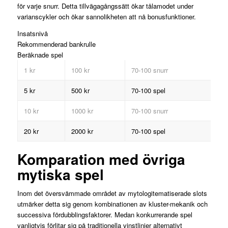
för varje snurr. Detta tillvägagångssätt ökar tålamodet under
varianscykler och ökar sannolikheten att nå bonusfunktioner.
Insatsnivå
Rekommenderad bankrulle
Beräknade spel
1 kr
100 kr
70-100 snurr
5 kr
500 kr
70-100 spel
10 kr
1000 kr
70-100 snurr
20 kr
2000 kr
70-100 spel
Komparation med övriga
mytiska spel
Inom det översvämmade området av mytologitematiserade slots
utmärker detta sig genom kombinationen av kluster-mekanik och
successiva fördubblingsfaktorer. Medan konkurrerande spel
vanligtvis förlitar sig på traditionella vinstlinjer alternativt