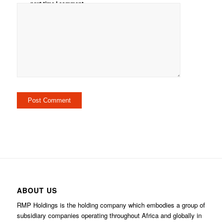
next time I comment.
ABOUT US
RMP Holdings is the holding company which embodies a group of
subsidiary companies operating throughout Africa and globally in