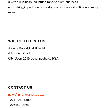
diverse business industries ranging from business
networking,imports and exports,business opportunities and many
more.
WHERE TO FIND US
Joburg Market,Hall1BlockD
4 Fortune Road
City Deep 2049 Johannesburg, RSA
CONTACT US
ricky@rmpholdings.co.za
+2711 031 6182
+27645212868