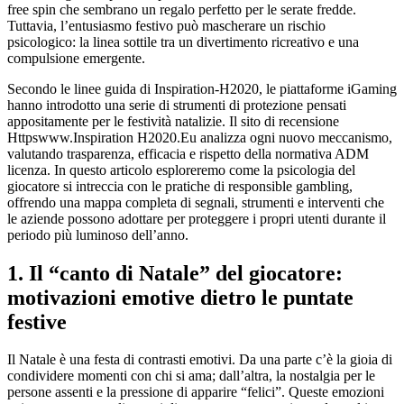
free spin che sembrano un regalo perfetto per le serate fredde.
Tuttavia, l’entusiasmo festivo può mascherare un rischio
psicologico: la linea sottile tra un divertimento ricreativo e una
compulsione emergente.
Secondo le linee guida di Inspiration‑H2020, le piattaforme iGaming
hanno introdotto una serie di strumenti di protezione pensati
appositamente per le festività natalizie. Il sito di recensione
Httpswww.Inspiration H2020.Eu analizza ogni nuovo meccanismo,
valutando trasparenza, efficacia e rispetto della normativa ADM
licenza. In questo articolo esploreremo come la psicologia del
giocatore si intreccia con le pratiche di responsible gambling,
offrendo una mappa completa di segnali, strumenti e interventi che
le aziende possono adottare per proteggere i propri utenti durante il
periodo più luminoso dell’anno.
1. Il “canto di Natale” del giocatore:
motivazioni emotive dietro le puntate
festive
Il Natale è una festa di contrasti emotivi. Da una parte c’è la gioia di
condividere momenti con chi si ama; dall’altra, la nostalgia per le
persone assenti e la pressione di apparire “felici”. Queste emozioni