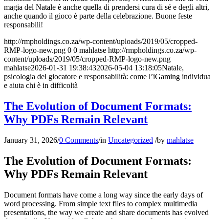
magia del Natale è anche quella di prendersi cura di sé e degli altri,
anche quando il gioco è parte della celebrazione. Buone feste
responsabili!
http://rmpholdings.co.za/wp-content/uploads/2019/05/cropped-
RMP-logo-new.png
0
0
mahlatse
http://rmpholdings.co.za/wp-
content/uploads/2019/05/cropped-RMP-logo-new.png
mahlatse
2026-01-31 19:38:43
2026-05-04 13:18:05
Natale,
psicologia del giocatore e responsabilità: come l’iGaming individua
e aiuta chi è in difficoltà
The Evolution of Document Formats:
Why PDFs Remain Relevant
January 31, 2026
/
0 Comments
/
in
Uncategorized
/
by
mahlatse
The Evolution of Document Formats:
Why PDFs Remain Relevant
Document formats have come a long way since the early days of
word processing. From simple text files to complex multimedia
presentations, the way we create and share documents has evolved