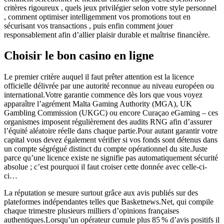
critères rigoureux , quels jeux privilégier selon votre style personnel
, comment optimiser intelligemment vos promotions tout en
sécurisant vos transactions , puis enfin comment jouer
responsablement afin d’allier plaisir durable et maîtrise financière.
Choisir le bon casino en ligne
Le premier critère auquel il faut prêter attention est la licence
officielle délivrée par une autorité reconnue au niveau européen ou
international.Votre garantie commence dès lors que vous voyez
apparaître l’agrément Malta Gaming Authority (MGA), UK
Gambling Commission (UKGC) ou encore Curaçao eGaming – ces
organismes imposent régulièrement des audits RNG afin d’assurer
l’équité aléatoire réelle dans chaque partie.Pour autant garantir votre
capital vous devez également vérifier si vos fonds sont détenus dans
un compte ségrégué distinct du compte opérationnel du site.Juste
parce qu’une licence existe ne signifie pas automatiquement sécurité
absolue ; c’est pourquoi il faut croiser cette donnée avec celle-ci-
ci…
La réputation se mesure surtout grâce aux avis publiés sur des
plateformes indépendantes telles que Basketnews.Net, qui compile
chaque trimestre plusieurs milliers d’opinions françaises
authentiques.Lorsqu’un opérateur cumule plus 85 % d’avis positifs il