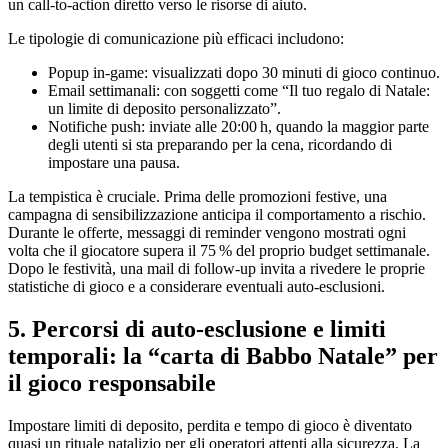
un call‑to‑action diretto verso le risorse di aiuto.
Le tipologie di comunicazione più efficaci includono:
Popup in‑game: visualizzati dopo 30 minuti di gioco continuo.
Email settimanali: con soggetti come “Il tuo regalo di Natale:
un limite di deposito personalizzato”.
Notifiche push: inviate alle 20:00 h, quando la maggior parte
degli utenti si sta preparando per la cena, ricordando di
impostare una pausa.
La tempistica è cruciale. Prima delle promozioni festive, una
campagna di sensibilizzazione anticipa il comportamento a rischio.
Durante le offerte, messaggi di reminder vengono mostrati ogni
volta che il giocatore supera il 75 % del proprio budget settimanale.
Dopo le festività, una mail di follow‑up invita a rivedere le proprie
statistiche di gioco e a considerare eventuali auto‑esclusioni.
5. Percorsi di auto‑esclusione e limiti
temporali: la “carta di Babbo Natale” per
il gioco responsabile
Impostare limiti di deposito, perdita e tempo di gioco è diventato
quasi un rituale natalizio per gli operatori attenti alla sicurezza. La