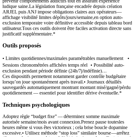
prévenir comportements addictifs tout en assurant expérience
ludique saine.La législation française encadrée depuis création
ARJEL puis ANJ impose obligations claires aux opérateurs —
affichage visibilité limites dépôts/jours/semaine,en option auto-
exclusion temporaire voire définitive accessible depuis tableau bord
utilisateur.Tous ces outils doivent être faciles activation directe sans
justificatif supplémentaire.*
Outils proposés
• Limites quotidiennes/maximales paramétrables manuellement •
Sessions chronométrées affichées temps réel • Possibilité auto-
exclusion pendant période définie (24h/7j/indéfinie)…
Ces dispositifs permettent notamment garder contrôle budgétaire
lorsqu’on joue spontanément après travail.• Journaux détaillés
sauvegardés automatiquement montrant montant misé/gagné/pérdu
quotidienement — essentiel pour identifier dérive éventuelle.*
Techniques psychologiques
Adoptez règle “budget fixe” — déterminez somme maximale
autorisée semaine/mois avant connexion.Prenez pause toutesles
heures même si vous êtes victorieux ; cela brise boucle dopamine
excessive.• Utilisez méthode “stop loss” similaire bourse — arrêtez