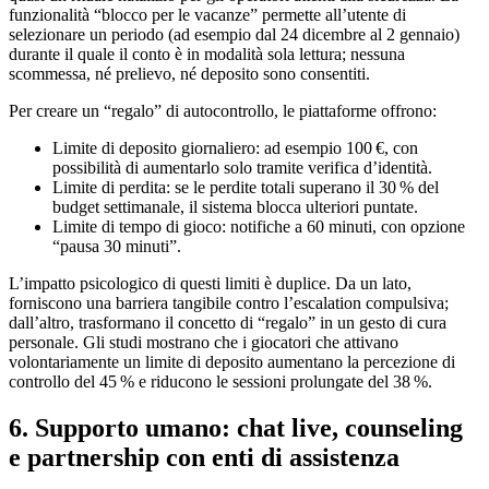
funzionalità “blocco per le vacanze” permette all’utente di
selezionare un periodo (ad esempio dal 24 dicembre al 2 gennaio)
durante il quale il conto è in modalità sola lettura; nessuna
scommessa, né prelievo, né deposito sono consentiti.
Per creare un “regalo” di autocontrollo, le piattaforme offrono:
Limite di deposito giornaliero: ad esempio 100 €, con
possibilità di aumentarlo solo tramite verifica d’identità.
Limite di perdita: se le perdite totali superano il 30 % del
budget settimanale, il sistema blocca ulteriori puntate.
Limite di tempo di gioco: notifiche a 60 minuti, con opzione
“pausa 30 minuti”.
L’impatto psicologico di questi limiti è duplice. Da un lato,
forniscono una barriera tangibile contro l’escalation compulsiva;
dall’altro, trasformano il concetto di “regalo” in un gesto di cura
personale. Gli studi mostrano che i giocatori che attivano
volontariamente un limite di deposito aumentano la percezione di
controllo del 45 % e riducono le sessioni prolungate del 38 %.
6. Supporto umano: chat live, counseling
e partnership con enti di assistenza