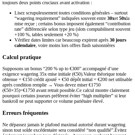
toujours deux points cruciaux avant activation :
Lisez scrupuleusement toutes conditions générales – surtout
“wagering requirement” indiquées souvent entre
30x
et
50x
la
mise reçue ; certains bonus imposent également “contribution
rate” différenciée selon type jeu (slots comptabilisent souvent
+100 %, tables seulement +20 %)
Vérifiez dates limites car beaucoup expirent après
30 jours
calendaire
, voire moins lors offres flash saisonnières
Calcul pratique
Supposons un bonus “200 % up to €300” accompagné d’une
exigence wagering 35x·mise initiale (€50).Valeur théorique totale
obtenue = €150 crédit ajouté + €50 dépôt initial = €200 net utilisable
après condition remplie → Vous devez miser €1750
(€50×35)=€1750 avant retrait possible.Ce calcul montre clairement
pourquoi certains joueurs préfèrent éviter “high multiplier” si leur
bankroll ne peut supporter ce volume pariétaire élevé.​
Erreurs fréquentes
Ne dépassez jamais le plafond maximal autorisé durant wagering
sinon tout solde excédentaire sera considéré “non qualifié”.Évitez