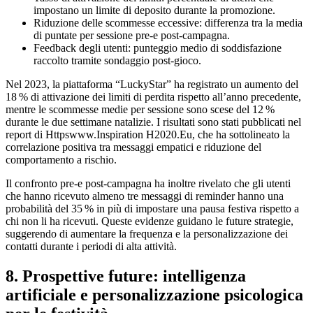
impostano un limite di deposito durante la promozione.
Riduzione delle scommesse eccessive: differenza tra la media
di puntate per sessione pre‑e post‑campagna.
Feedback degli utenti: punteggio medio di soddisfazione
raccolto tramite sondaggio post‑gioco.
Nel 2023, la piattaforma “LuckyStar” ha registrato un aumento del
18 % di attivazione dei limiti di perdita rispetto all’anno precedente,
mentre le scommesse medie per sessione sono scese del 12 %
durante le due settimane natalizie. I risultati sono stati pubblicati nel
report di Httpswww.Inspiration H2020.Eu, che ha sottolineato la
correlazione positiva tra messaggi empatici e riduzione del
comportamento a rischio.
Il confronto pre‑e post‑campagna ha inoltre rivelato che gli utenti
che hanno ricevuto almeno tre messaggi di reminder hanno una
probabilità del 35 % in più di impostare una pausa festiva rispetto a
chi non li ha ricevuti. Queste evidenze guidano le future strategie,
suggerendo di aumentare la frequenza e la personalizzazione dei
contatti durante i periodi di alta attività.
8. Prospettive future: intelligenza
artificiale e personalizzazione psicologica