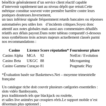
bénéficie généralement d’un service client réactif capable
d’intervenir rapidement tant au niveau dépôt que retrait.Cette
métrique constitue souvent votre première barrière contre leurs
pratiques douteuses.Inversement,
un taux inférieur signale fréquemment retards bancaires ou réponses
automatisées peu utiles lors d’incidents critiques.Soyez donc
attentif aux notes globales mais aussi aux commentaires détaillés
relatifs aux délais payout.Dans notre tableau comparatif ci-dessous
nous synthétisons trois acteurs majeurs actuellement classés parmi
nos recommandations :
Casino
Licence
Score réputation*
Fournisseur phare
Casino Alpha
MGA
92
NetEnt / Evolution
Casino Beta
UKGC
88
Microgaming
Casino Gamma
Curaçao
81
Pragmatic Play
*Évaluation basée sur Basketnews.Net – moyenne trimestrielle
française
Un catalogue riche doit couvrir plusieurs catégories essentielles :
slots vidéo flamboyants,
jeux traditionnels tels que blackjack ou roulette,
et salles live animées par croupiers réels.Le support mobile n’est
désormais plus optionnel ;