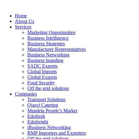
Home
About Us
Services
Marketing Opportunities
Business Intelligence
Business Strategies
Manufacturer Representatives
Business Networking
Business branding
SADC Exports
Global Imports
Global Exports
Food Security
Off the grid solutions
Companies
Transport Solutions
Ojasvi Catering
Mandela People’s Market
Edofresh
Edofreight
iBusiness Networking
RMP Importers and Exporters
Off the grid solutions