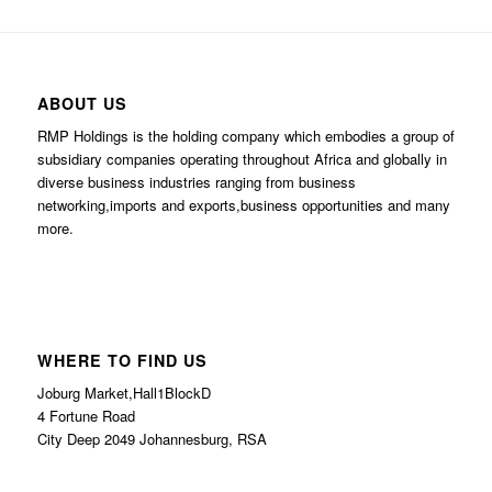
ABOUT US
RMP Holdings is the holding company which embodies a group of
subsidiary companies operating throughout Africa and globally in
diverse business industries ranging from business
networking,imports and exports,business opportunities and many
more.
WHERE TO FIND US
Joburg Market,Hall1BlockD
4 Fortune Road
City Deep 2049 Johannesburg, RSA