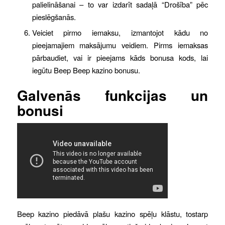
palielināšanai – to var izdarīt sadaļā “Drošība” pēc
pieslēgšanās.
Veiciet pirmo iemaksu, izmantojot kādu no
pieejamajiem maksājumu veidiem. Pirms iemaksas
pārbaudiet, vai ir pieejams kāds bonusa kods, lai
iegūtu Beep Beep kazino bonusu.
Galvenās funkcijas un
bonusi
Beep kazino piedāvā plašu kazino spēļu klāstu, tostarp