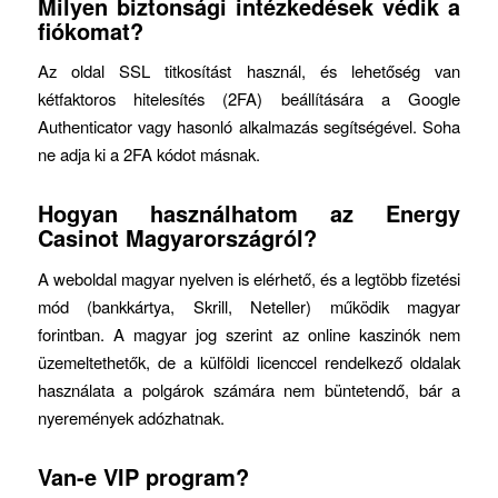
Milyen biztonsági intézkedések védik a
fiókomat?
Az oldal SSL titkosítást használ, és lehetőség van
kétfaktoros hitelesítés (2FA) beállítására a Google
Authenticator vagy hasonló alkalmazás segítségével. Soha
ne adja ki a 2FA kódot másnak.
Hogyan használhatom az Energy
Casinot Magyarországról?
A weboldal magyar nyelven is elérhető, és a legtöbb fizetési
mód (bankkártya, Skrill, Neteller) működik magyar
forintban. A magyar jog szerint az online kaszinók nem
üzemeltethetők, de a külföldi licenccel rendelkező oldalak
használata a polgárok számára nem büntetendő, bár a
nyeremények adózhatnak.
Van-e VIP program?