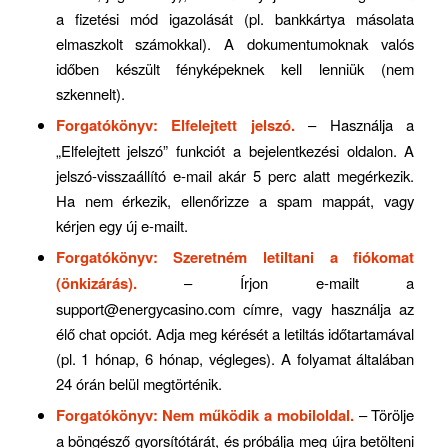
a fizetési mód igazolását (pl. bankkártya másolata
elmaszkolt számokkal). A dokumentumoknak valós
időben készült fényképeknek kell lenniük (nem
szkennelt).
Forgatókönyv: Elfelejtett jelszó.
– Használja a
„Elfelejtett jelszó” funkciót a bejelentkezési oldalon. A
jelszó-visszaállító e-mail akár 5 perc alatt megérkezik.
Ha nem érkezik, ellenőrizze a spam mappát, vagy
kérjen egy új e-mailt.
Forgatókönyv: Szeretném letiltani a fiókomat
(önkizárás).
– Írjon e-mailt a
support@energycasino.com címre, vagy használja az
élő chat opciót. Adja meg kérését a letiltás időtartamával
(pl. 1 hónap, 6 hónap, végleges). A folyamat általában
24 órán belül megtörténik.
Forgatókönyv: Nem működik a mobiloldal.
– Törölje
a böngésző gyorsítótárát, és próbálja meg újra betölteni