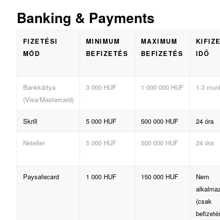
Banking & Payments
FIZETÉSI
MINIMUM
MAXIMUM
KIFIZ
MÓD
BEFIZETÉS
BEFIZETÉS
IDŐ
Bankkártya
3 000 HUF
1 000 000 HUF
1-3 mun
(Visa/Mastercard)
Skrill
5 000 HUF
500 000 HUF
24 óra
Neteller
5 000 HUF
500 000 HUF
24 óra
Paysafecard
1 000 HUF
150 000 HUF
Nem
alkalma
(csak
befizeté