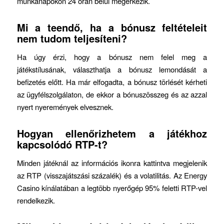
munkanapokon 24 órán belül megérkezik.
Mi a teendő, ha a bónusz feltételeit
nem tudom teljesíteni?
Ha úgy érzi, hogy a bónusz nem felel meg a
játékstílusának, választhatja a bónusz lemondását a
befizetés előtt. Ha már elfogadta, a bónusz törlését kérheti
az ügyfélszolgálaton, de ekkor a bónuszösszeg és az azzal
nyert nyeremények elvesznek.
Hogyan ellenőrizhetem a játékhoz
kapcsolódó RTP-t?
Minden játéknál az információs ikonra kattintva megjelenik
az RTP (visszajátszási százalék) és a volatilitás. Az Energy
Casino kínálatában a legtöbb nyerőgép 95% feletti RTP-vel
rendelkezik.