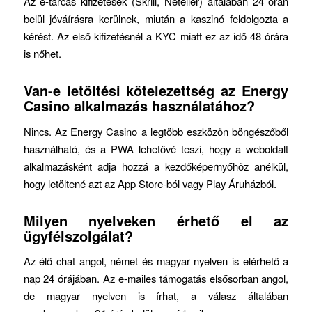
Az e-tárcás kifizetések (Skrill, Neteller) általában 24 órán
belül jóváírásra kerülnek, miután a kaszinó feldolgozta a
kérést. Az első kifizetésnél a KYC miatt ez az idő 48 órára
is nőhet.
Van-e letöltési kötelezettség az Energy
Casino alkalmazás használatához?
Nincs. Az Energy Casino a legtöbb eszközön böngészőből
használható, és a PWA lehetővé teszi, hogy a weboldalt
alkalmazásként adja hozzá a kezdőképernyőhöz anélkül,
hogy letöltené azt az App Store-ból vagy Play Áruházból.
Milyen nyelveken érhető el az
ügyfélszolgálat?
Az élő chat angol, német és magyar nyelven is elérhető a
nap 24 órájában. Az e-mailes támogatás elsősorban angol,
de magyar nyelven is írhat, a válasz általában