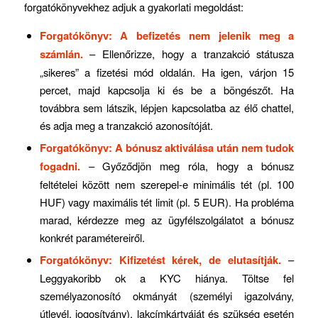
forgatókönyvekhez adjuk a gyakorlati megoldást:
Forgatókönyv: A befizetés nem jelenik meg a
számlán.
– Ellenőrizze, hogy a tranzakció státusza
„sikeres” a fizetési mód oldalán. Ha igen, várjon 15
percet, majd kapcsolja ki és be a böngészőt. Ha
továbbra sem látszik, lépjen kapcsolatba az élő chattel,
és adja meg a tranzakció azonosítóját.
Forgatókönyv: A bónusz aktiválása után nem tudok
fogadni.
– Győződjön meg róla, hogy a bónusz
feltételei között nem szerepel-e minimális tét (pl. 100
HUF) vagy maximális tét limit (pl. 5 EUR). Ha probléma
marad, kérdezze meg az ügyfélszolgálatot a bónusz
konkrét paramétereiről.
Forgatókönyv: Kifizetést kérek, de elutasítják.
–
Leggyakoribb ok a KYC hiánya. Töltse fel
személyazonosító okmányát (személyi igazolvány,
útlevél, jogosítvány), lakcímkártyáját és szükség esetén