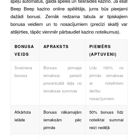
spēļu automātus, galda spēles un tiešraides kazino. Ja esat
Beep Beep kazino online spēlētājs, jums būs pieejami
dažādi bonusi. Zemāk redzama tabula ar tipiskajiem
bonusa veidiem un to nosacījumiem (precīzi skaitļi var
atšķirties, tāpēc vienmēr pārbaudiet kazino noteikumus).
BONUSA
APRAKSTS
PIEMĒRS
VEIDS
(APTUVENI)
Sveiciena
Bonuss pirmajai
Līdz 100% no
bonuss
iemaksai, parasti
pirmās iemaksas
procentuālā daļa no
ar noteiktiem
iemaksas summas
derību
nosacījumiem
Atkārtota
Bonuss nākamajām
50% bonuss līdz
ielāde
iemaksām pēc
noteiktai summai
pirmās
reizi nedēļā