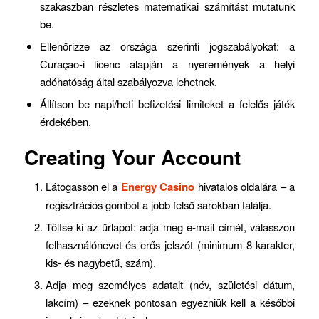
szakaszban részletes matematikai számítást mutatunk
be.
Ellenőrizze az országa szerinti jogszabályokat: a
Curaçao-i licenc alapján a nyeremények a helyi
adóhatóság által szabályozva lehetnek.
Állítson be napi/heti befizetési limiteket a felelős játék
érdekében.
Creating Your Account
Látogasson el a
Energy Casino
hivatalos oldalára – a
regisztrációs gombot a jobb felső sarokban találja.
Töltse ki az űrlapot: adja meg e-mail címét, válasszon
felhasználónevet és erős jelszót (minimum 8 karakter,
kis- és nagybetű, szám).
Adja meg személyes adatait (név, születési dátum,
lakcím) – ezeknek pontosan egyezniük kell a későbbi