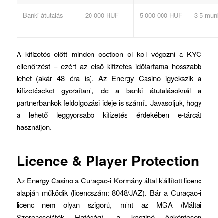
Banki átutalás
20 000 HUF
5 000 000 HUF
3-5 mun
A kifizetés előtt minden esetben el kell végezni a KYC
ellenőrzést – ezért az első kifizetés időtartama hosszabb
lehet (akár 48 óra is). Az Energy Casino igyekszik a
kifizetéseket gyorsítani, de a banki átutalásoknál a
partnerbankok feldolgozási ideje is számít. Javasoljuk, hogy
a lehető leggyorsabb kifizetés érdekében e-tárcát
használjon.
Licence & Player Protection
Az Energy Casino a Curaçao-i Kormány által kiállított licenc
alapján működik (licencszám: 8048/JAZ). Bár a Curaçao-i
licenc nem olyan szigorú, mint az MGA (Máltai
Szerencsejáték Hatóság), a kaszinó önkéntesen