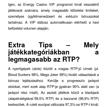
Igen, az Energy Casino VIP programot kínál visszatérő
játékosok számára, amely magasabb kifizetési limiteket,
személyes ügyfélmenedzsert és exkluzív bónuszokat
tartalmaz. A VIP státusz automatikusan elérhető a havi
befizetési volumen alapján.
Extra Tips – Mely
játékkategóriákban a
legmagasabb az RTP?
A nyerőgépek (slots) között a magas RTP-jű címek (pl.
Blood Suckers 98%, Mega Joker 99%) kiváló választások a
bónusz lejátszásához. Kerülje a progresszív jackpot
slotokat, mert ezek alap RTP-je gyakran 90% alatt van (a
jackpot rész miatt). Az asztali játékok közül a blackjack
(alapstratégiával 99,5% RTP) és a baccarat (98,9% RTP)
kedvezőek. A rulett európai változata 97,3%-os RTP-t kínál.