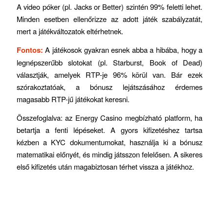
A video póker (pl. Jacks or Better) szintén 99% feletti lehet.
Minden esetben ellenőrizze az adott játék szabályzatát,
mert a játékváltozatok eltérhetnek.
Fontos:
A játékosok gyakran esnek abba a hibába, hogy a
legnépszerűbb slotokat (pl. Starburst, Book of Dead)
választják, amelyek RTP-je 96% körül van. Bár ezek
szórakoztatóak, a bónusz lejátszásához érdemes
magasabb RTP-jű játékokat keresni.
Összefoglalva: az Energy Casino megbízható platform, ha
betartja a fenti lépéseket. A gyors kifizetéshez tartsa
kézben a KYC dokumentumokat, használja ki a bónusz
matematikai előnyét, és mindig játsszon felelősen. A sikeres
első kifizetés után magabiztosan térhet vissza a játékhoz.