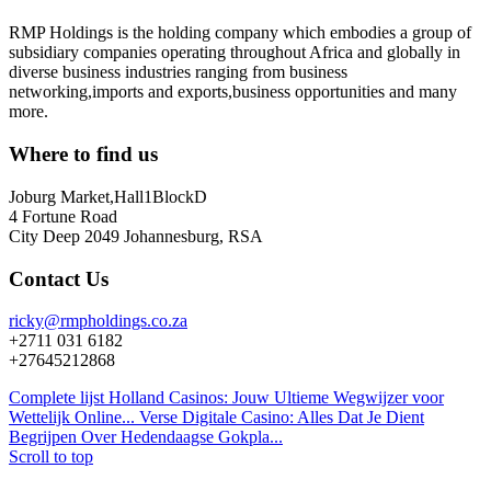
RMP Holdings is the holding company which embodies a group of
subsidiary companies operating throughout Africa and globally in
diverse business industries ranging from business
networking,imports and exports,business opportunities and many
more.
Where to find us
Joburg Market,Hall1BlockD
4 Fortune Road
City Deep 2049 Johannesburg, RSA
Contact Us
ricky@rmpholdings.co.za
+2711 031 6182
+27645212868
Complete lijst Holland Casinos: Jouw Ultieme Wegwijzer voor
Wettelijk Online...
Verse Digitale Casino: Alles Dat Je Dient
Begrijpen Over Hedendaagse Gokpla...
Scroll to top