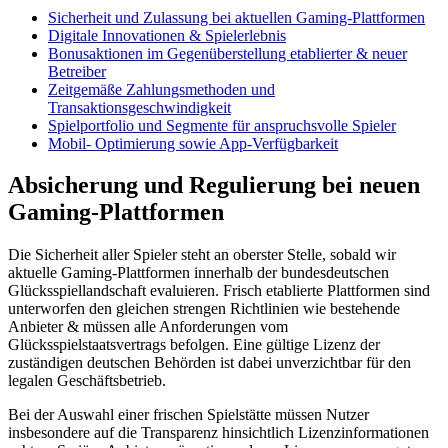
Sicherheit und Zulassung bei aktuellen Gaming-Plattformen
Digitale Innovationen & Spielerlebnis
Bonusaktionen im Gegenüberstellung etablierter & neuer
Betreiber
Zeitgemäße Zahlungsmethoden und
Transaktionsgeschwindigkeit
Spielportfolio und Segmente für anspruchsvolle Spieler
Mobil- Optimierung sowie App-Verfügbarkeit
Absicherung und Regulierung bei neuen
Gaming-Plattformen
Die Sicherheit aller Spieler steht an oberster Stelle, sobald wir
aktuelle Gaming-Plattformen innerhalb der bundesdeutschen
Glücksspiellandschaft evaluieren. Frisch etablierte Plattformen sind
unterworfen den gleichen strengen Richtlinien wie bestehende
Anbieter & müssen alle Anforderungen vom
Glücksspielstaatsvertrags befolgen. Eine gültige Lizenz der
zuständigen deutschen Behörden ist dabei unverzichtbar für den
legalen Geschäftsbetrieb.
Bei der Auswahl einer frischen Spielstätte müssen Nutzer
insbesondere auf die Transparenz hinsichtlich Lizenzinformationen