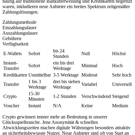
häufig auf traditionelle Banküberweisung und Kreditkarten begrenzt
waren, inkludieren neue Anbieter ein breites Spektrum zeitgemäßer
Zahlungslösungen.
Zahlungsmethode
Einzahlungsdauer
Auszahlungsdauer
Gebühren
Verfügbarkeit
bis 24
E-Wallets
Sofort
Null
Höchst
Stunden
Instant-
ein bis drei
Sofort
Minimal
Hoch
Transfer
Werktage
Kreditkarten
Unmittelbar
3-5 Werktage
Moderat
Sehr hoch
1 bis 3
drei bis sieben
Transfer
Variabel
Universell
Werktage
Werktage
15-30
Crypto
1-2 Stunden
Verschwindend
Steigend
Minuten
Voucher
Instant
N/A
Keine
Medium
Crypto gewinnen immer mehr an Bedeutung in unserer
Glücksspielbranche. Jene Anonymität & schnellen
Abwicklungszeiten machen digitale Währungen besonders attraktiv
an sicherheitsbewusste Nutzer. Neue Anbieter sind oft von Start an