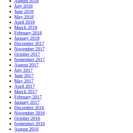
August 2018
July 2018
June 2018
May 2018
April 2018
March 2018
February 2018
January 2018
December 2017
November 2017
October 2017
September 2017
August 2017
July 2017
June 2017
May 2017
April 2017
March 2017
February 2017
January 2017
December 2016
November 2016
October 2016
September 2016
August 2016