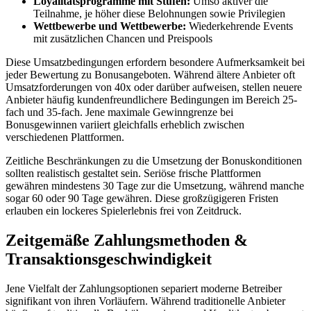
Loyalitätsprogramme mit Stufen:
Umso aktiver die
Teilnahme, je höher diese Belohnungen sowie Privilegien
Wettbewerbe und Wettbewerbe:
Wiederkehrende Events
mit zusätzlichen Chancen und Preispools
Diese Umsatzbedingungen erfordern besondere Aufmerksamkeit bei
jeder Bewertung zu Bonusangeboten. Während ältere Anbieter oft
Umsatzforderungen von 40x oder darüber aufweisen, stellen neuere
Anbieter häufig kundenfreundlichere Bedingungen im Bereich 25-
fach und 35-fach. Jene maximale Gewinngrenze bei
Bonusgewinnen variiert gleichfalls erheblich zwischen
verschiedenen Plattformen.
Zeitliche Beschränkungen zu die Umsetzung der Bonuskonditionen
sollten realistisch gestaltet sein. Seriöse frische Plattformen
gewähren mindestens 30 Tage zur die Umsetzung, während manche
sogar 60 oder 90 Tage gewähren. Diese großzügigeren Fristen
erlauben ein lockeres Spielerlebnis frei von Zeitdruck.
Zeitgemäße Zahlungsmethoden &
Transaktionsgeschwindigkeit
Jene Vielfalt der Zahlungsoptionen separiert moderne Betreiber
signifikant von ihren Vorläufern. Während traditionelle Anbieter