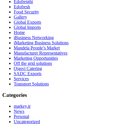
Edofreight
Edofresh
Food Security
Gallery
Global Exports
Global Imports
Home
iBusiness Networking
iMarketing Business Solutions
Mandela People’s Market
Manufacturer Representatives
Marketing Opportunities
Off the grid solutions
Ojasvi Catering
SADC Exports
Services
Transport Solutions
Categories
markey.ir
News
Personal
Uncategorized