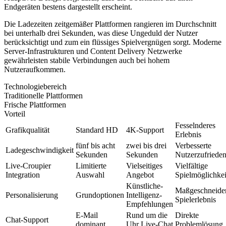
Endgeräten bestens dargestellt erscheint.
Die Ladezeiten zeitgemäßer Plattformen rangieren im Durchschnitt
bei unterhalb drei Sekunden, was diese Ungeduld der Nutzer
berücksichtigt und zum ein flüssiges Spielvergnügen sorgt. Moderne
Server-Infrastrukturen und Content Delivery Netzwerke
gewährleisten stabile Verbindungen auch bei hohem
Nutzeraufkommen.
Technologiebereich
Traditionelle Plattformen
Frische Plattformen
Vorteil
Fesselnderes
Grafikqualität
Standard HD
4K-Support
Erlebnis
fünf bis acht
zwei bis drei
Verbesserte
Ladegeschwindigkeit
Sekunden
Sekunden
Nutzerzufrieden
Live-Croupier
Limitierte
Vielseitiges
Vielfältige
Integration
Auswahl
Angebot
Spielmöglichkei
Künstliche-
Maßgeschneider
Personalisierung
Grundoptionen
Intelligenz-
Spielerlebnis
Empfehlungen
E-Mail
Rund um die
Direkte
Chat-Support
dominant
Uhr Live-Chat
Problemlösung