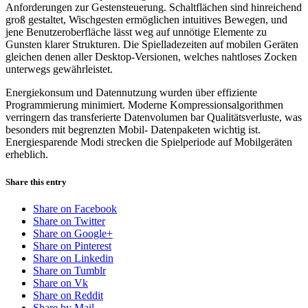
Anforderungen zur Gestensteuerung. Schaltflächen sind hinreichend
groß gestaltet, Wischgesten ermöglichen intuitives Bewegen, und
jene Benutzeroberfläche lässt weg auf unnötige Elemente zu
Gunsten klarer Strukturen. Die Spielladezeiten auf mobilen Geräten
gleichen denen aller Desktop-Versionen, welches nahtloses Zocken
unterwegs gewährleistet.
Energiekonsum und Datennutzung wurden über effiziente
Programmierung minimiert. Moderne Kompressionsalgorithmen
verringern das transferierte Datenvolumen bar Qualitätsverluste, was
besonders mit begrenzten Mobil- Datenpaketen wichtig ist.
Energiesparende Modi strecken die Spielperiode auf Mobilgeräten
erheblich.
Share this entry
Share on Facebook
Share on Twitter
Share on Google+
Share on Pinterest
Share on Linkedin
Share on Tumblr
Share on Vk
Share on Reddit
Share by Mail