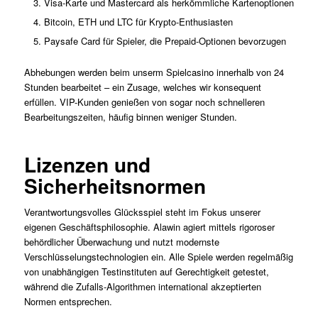
Visa-Karte und Mastercard als herkömmliche Kartenoptionen
Bitcoin, ETH und LTC für Krypto-Enthusiasten
Paysafe Card für Spieler, die Prepaid-Optionen bevorzugen
Abhebungen werden beim unserm Spielcasino innerhalb von 24
Stunden bearbeitet – ein Zusage, welches wir konsequent
erfüllen. VIP-Kunden genießen von sogar noch schnelleren
Bearbeitungszeiten, häufig binnen weniger Stunden.
Lizenzen und
Sicherheitsnormen
Verantwortungsvolles Glücksspiel steht im Fokus unserer
eigenen Geschäftsphilosophie. Alawin agiert mittels rigoroser
behördlicher Überwachung und nutzt modernste
Verschlüsselungstechnologien ein. Alle Spiele werden regelmäßig
von unabhängigen Testinstituten auf Gerechtigkeit getestet,
während die Zufalls-Algorithmen international akzeptierten
Normen entsprechen.