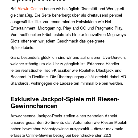
Bei
Alawin Casino
bauen wir bezüglich Diversität und Wertigkeit
gleichmäßig. Die Seite beherbergt über als dreitausend penibel
ausgewählte Titel von renommierten Entwicklern wie Net
Entertainment, Microgaming, Play and GO und Pragmatic Play.
Von traditionellen Früchteslots bis hin zur innovativen Megaways-
Slots offerieren wir jedem Geschmack das geeignete
Spielerlebnis.
Ganz besonders glücklich sind wir uns auf unseren Live-Bereich,
welcher ständig um die Uhr zugänglich ist. Erfahrene Händler
leiten realistische Tisch-Klassiker wie Roulette, Blackjack und
Baccarat in Realtime. Die Übertragungsqualität erreicht dabei HD-
Standards, wohingegen die Ladezeiten minimal bleiben werden.
Exklusive Jackpot-Spiele mit Riesen-
Gewinnchancen
Anwachsende Jackpot-Pools stellen einen zentralen Aspekt
unseres gesamten Sortiments dar. Automaten wie Riesen Moolah
haben beweisbar Höchstgewinne ausgezahlt – dieser maximale
erfasste Online-Gewinn betrug bei beeindruckenden 22,3