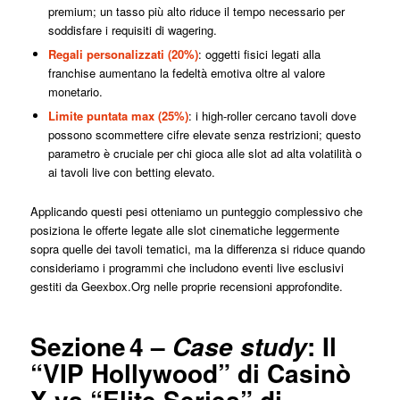
premium; un tasso più alto riduce il tempo necessario per
soddisfare i requisiti di wagering.
Regali personalizzati (20%)
: oggetti fisici legati alla
franchise aumentano la fedeltà emotiva oltre al valore
monetario.
Limite puntata max (25%)
: i high‑roller cercano tavoli dove
possono scommettere cifre elevate senza restrizioni; questo
parametro è cruciale per chi gioca alle slot ad alta volatilità o
ai tavoli live con betting elevato.
Applicando questi pesi otteniamo un punteggio complessivo che
posiziona le offerte legate alle slot cinematiche leggermente
sopra quelle dei tavoli tematici, ma la differenza si riduce quando
consideriamo i programmi che includono eventi live esclusivi
gestiti da Geexbox.Org nelle proprie recensioni approfondite.
Sezione 4 –
: Il
Case study
“VIP Hollywood” di Casinò
X vs “Elite Series” di