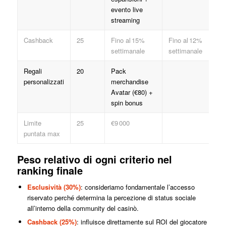
evento live
streaming
Cashback
25
Fino al 15%
Fino al 12%
settimanale
settimanale
Regali
20
Pack
personalizzati
merchandise
Avatar (€80) +
spin bonus
Limite
25
€9 000
puntata max
Peso relativo di ogni criterio nel
ranking finale
Esclusività (30%)
: consideriamo fondamentale l’accesso
riservato perché determina la percezione di status sociale
all’interno della community del casinò.
Cashback (25%)
: influisce direttamente sul ROI del giocatore