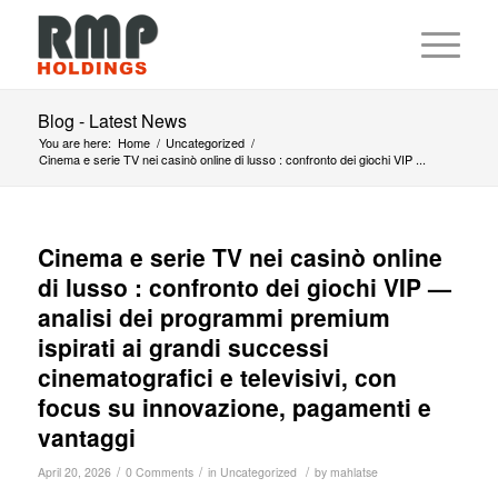
Blog - Latest News
You are here:
Home
/
Uncategorized
/
Cinema e serie TV nei casinò online di lusso : confronto dei giochi VIP ...
Cinema e serie TV nei casinò online
di lusso : confronto dei giochi VIP —
analisi dei programmi premium
ispirati ai grandi successi
cinematografici e televisivi, con
focus su innovazione, pagamenti e
vantaggi
/
/
/
April 20, 2026
0 Comments
in
Uncategorized
by
mahlatse