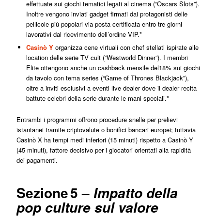
effettuate sui giochi tematici legati al cinema (“Oscars Slots”).
Inoltre vengono inviati gadget firmati dai protagonisti delle
pellicole più popolari via posta certificata entro tre giorni
lavorativi dal ricevimento dell’ordine VIP.*
Casinò Y
organizza cene virtuali con chef stellati ispirate alle
location delle serie TV cult (“Westworld Dinner”). I membri
Elite ottengono anche un cashback mensile del​18%​ sui giochi
da tavolo con tema series (“Game of Thrones Blackjack”),
oltre a inviti esclusivi a eventi live dealer dove il dealer recita
battute celebri della serie durante le mani speciali.*
Entrambi i programmi offrono procedure snelle per prelievi
istantanei tramite criptovalute o bonifici bancari europei; tuttavia
Casinò X ha tempi medi inferiori (15 minuti) rispetto a Casinò Y
(45 minuti), fattore decisivo per i giocatori orientati alla rapidità
dei pagamenti.
Sezione 5 –
Impatto della
pop culture sul valore