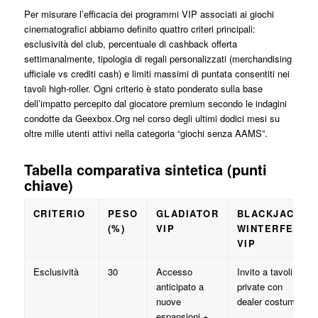
Per misurare l’efficacia dei programmi VIP associati ai giochi
cinematografici abbiamo definito quattro criteri principali:
esclusività del club, percentuale di cashback offerta
settimanalmente, tipologia di regali personalizzati (merchandising
ufficiale vs crediti cash) e limiti massimi di puntata consentiti nei
tavoli high‑roller. Ogni criterio è stato ponderato sulla base
dell’impatto percepito dal giocatore premium secondo le indagini
condotte da Geexbox.Org nel corso degli ultimi dodici mesi su
oltre mille utenti attivi nella categoria “giochi senza AAMS”.
Tabella comparativa sintetica (punti
chiave)
CRITERIO
PESO
GLADIATOR
BLACKJACK
(%)
VIP
WINTERFELL
VIP
Esclusività
30
Accesso
Invito a tavoli
anticipato a
private con
nuove
dealer costume
espansioni +