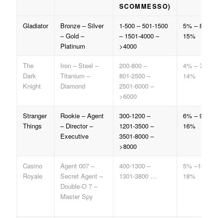
SCOMMESSO)
Gladiator
Bronze – Silver
1‑500 – 501‑1500
5% – 8% – 
– Gold –
– 1501‑4000 –
15%
Platinum
>4000
The
Iron – Steel –
200‑800 –
4% – 7% – 
Dark
Titanium –
801‑2500 –
14%
Knight
Diamond
2501‑6000 –
>6000
Stranger
Rookie – Agent
300‑1200 –
6% – 9% – 
Things
– Director –
1201‑3500 –
16%
Executive
3501‑8000 –
>8000
Casino
Agent 007 –
400‑1300 –
5% –10% –
Royale
Secret Agent –
1301‑3800 …
18%
Double‑O 7 –
Master Spy