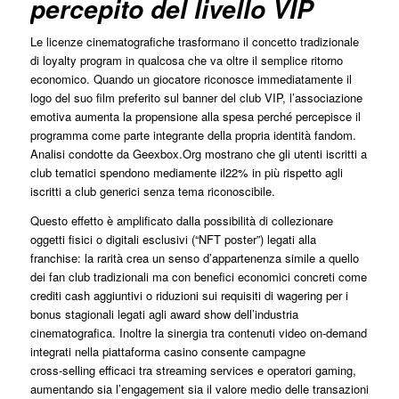
percepito del livello VIP
Le licenze cinematografiche trasformano il concetto tradizionale
di loyalty program in qualcosa che va oltre il semplice ritorno
economico. Quando un giocatore riconosce immediatamente il
logo del suo film preferito sul banner del club VIP, l’associazione
emotiva aumenta la propensione alla spesa perché percepisce il
programma come parte integrante della propria identità fandom.
Analisi condotte da Geexbox.Org mostrano che gli utenti iscritti a
club tematici spendono mediamente il​22%​ in più rispetto agli
iscritti a club generici senza tema riconoscibile.
Questo effetto è amplificato dalla possibilità di collezionare
oggetti fisici o digitali esclusivi (“NFT poster”) legati alla
franchise: la rarità crea un senso d’appartenenza simile a quello
dei fan club tradizionali ma con benefici economici concreti come
crediti cash aggiuntivi o riduzioni sui requisiti di wagering per i
bonus stagionali legati agli award show dell’industria
cinematografica. Inoltre la sinergia tra contenuti video on‑demand
integrati nella piattaforma casino consente campagne
cross‑selling efficaci tra streaming services e operatori gaming,
aumentando sia l’engagement sia il valore medio delle transazioni