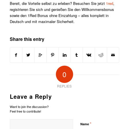
Bereit, die Vorteile selbst zu erleben? Besuchen Sie jetzt
1red
,
registrieren Sie sich und genießen Sie den Willkommensbonus
sowie den 1Red Bonus ohne Einzahlung – alles komplett in
Deutsch und mit maximaler Sicherheit.
Share this entry
0
REPLIES
Leave a Reply
Want to join the discussion?
Feel free to contribute!
*
Name