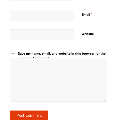
*
Email
Website
Save my name, email, and website in this browser for the
next time I comment.