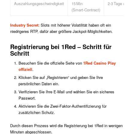
Auszahlungsgeschwindigkeit
15 Min
2‑3 Tage (Bank
(Smart‑Contract)
Industry Secret:
Slots mit höherer Volatilität haben oft ein
niedrigeres RTP, dafür aber größere Jackpot‑Möglichkeiten.
Registrierung bei 1Red – Schritt für
Schritt
Besuchen Sie die offizielle Seite von
1Red Casino Play
offiziell
.
Klicken Sie auf „Registrieren“ und geben Sie Ihre
persönlichen Daten ein.
Verifizieren Sie Ihre E‑Mail und wählen Sie ein sicheres
Passwort.
Aktivieren Sie die Zwei‑Faktor‑Authentifizierung für
zusätzlichen Schutz.
Durch diesen Prozess wird die Registrierung bei 1Red in wenigen
Minuten abgeschlossen.