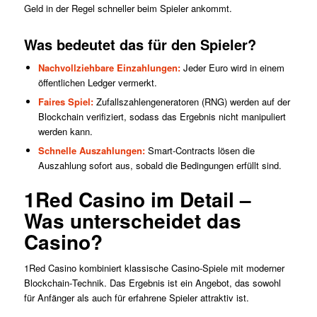
Geld in der Regel schneller beim Spieler ankommt.
Was bedeutet das für den Spieler?
Nachvollziehbare Einzahlungen:
Jeder Euro wird in einem
öffentlichen Ledger vermerkt.
Faires Spiel:
Zufallszahlengeneratoren (RNG) werden auf der
Blockchain verifiziert, sodass das Ergebnis nicht manipuliert
werden kann.
Schnelle Auszahlungen:
Smart‑Contracts lösen die
Auszahlung sofort aus, sobald die Bedingungen erfüllt sind.
1Red Casino im Detail –
Was unterscheidet das
Casino?
1Red Casino kombiniert klassische Casino‑Spiele mit moderner
Blockchain‑Technik. Das Ergebnis ist ein Angebot, das sowohl
für Anfänger als auch für erfahrene Spieler attraktiv ist.