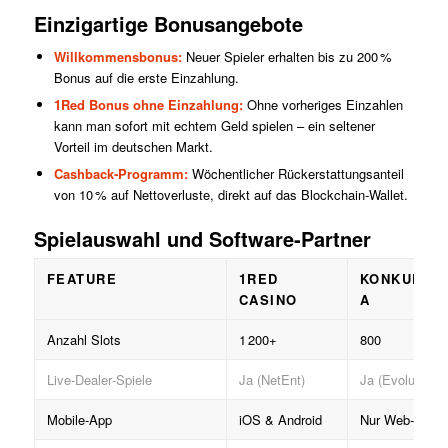
Einzigartige Bonusangebote
Willkommensbonus:
Neuer Spieler erhalten bis zu 200 %
Bonus auf die erste Einzahlung.
1Red Bonus ohne Einzahlung:
Ohne vorheriges Einzahlen
kann man sofort mit echtem Geld spielen – ein seltener
Vorteil im deutschen Markt.
Cashback‑Programm:
Wöchentlicher Rückerstattungsanteil
von 10 % auf Nettoverluste, direkt auf das Blockchain‑Wallet.
Spielauswahl und Software‑Partner
FEATURE
1RED
KONKURRE
CASINO
A
Anzahl Slots
1 200+
800
Live‑Dealer‑Spiele
Ja (NetEnt)
Ja (Evolution)
Mobile‑App
iOS & Android
Nur Web‑Versi