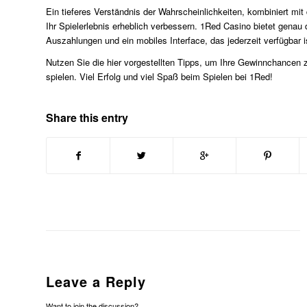
Ein tieferes Verständnis der Wahrscheinlichkeiten, kombiniert mit
Ihr Spielerlebnis erheblich verbessern. 1Red Casino bietet gena
Auszahlungen und ein mobiles Interface, das jederzeit verfügbar i
Nutzen Sie die hier vorgestellten Tipps, um Ihre Gewinnchancen
spielen. Viel Erfolg und viel Spaß beim Spielen bei 1Red!
Share this entry
Leave a Reply
Want to join the discussion?