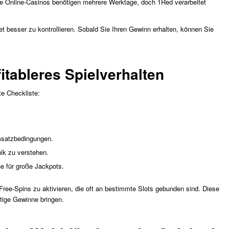
che Online‑Casinos benötigen mehrere Werktage, doch 1Red verarbeitet
t besser zu kontrollieren. Sobald Sie Ihren Gewinn erhalten, können Sie
fitableres Spielverhalten
e Checkliste:
Umsatzbedingungen.
ik zu verstehen.
ohe für große Jackpots.
Free‑Spins zu aktivieren, die oft an bestimmte Slots gebunden sind. Diese
tige Gewinne bringen.