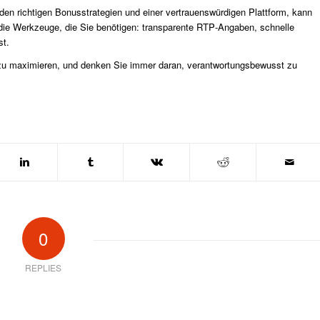
 den richtigen Bonusstrategien und einer vertrauenswürdigen Plattform, kann
u die Werkzeuge, die Sie benötigen: transparente RTP‑Angaben, schnelle
st.
 zu maximieren, und denken Sie immer daran, verantwortungsbewusst zu
0
REPLIES