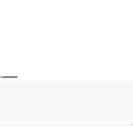
e I comment.