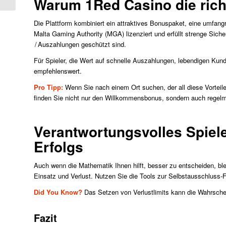
Warum 1Red Casino die richt
Die Plattform kombiniert ein attraktives Bonuspaket, eine umfang
Malta Gaming Authority (MGA) lizenziert und erfüllt strenge Siche
/ Auszahlungen geschützt sind.
Für Spieler, die Wert auf schnelle Auszahlungen, lebendigen Kund
empfehlenswert.
Pro Tipp:
Wenn Sie nach einem Ort suchen, der all diese Vorteil
finden Sie nicht nur den Willkommensbonus, sondern auch regel
Verantwortungsvolles Spiele
Erfolgs
Auch wenn die Mathematik Ihnen hilft, besser zu entscheiden, ble
Einsatz und Verlust. Nutzen Sie die Tools zur Selbstausschluss‑Fu
Did You Know?
Das Setzen von Verlustlimits kann die Wahrschei
Fazit