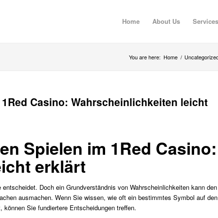
Home
About Us
Service
You are here:
Home
/
Uncategorize
 1Red Casino: Wahrscheinlichkeiten leicht
den Spielen im 1Red Casino:
icht erklärt
ge entscheidet. Doch ein Grundverständnis von Wahrscheinlichkeiten kann den
machen ausmachen. Wenn Sie wissen, wie oft ein bestimmtes Symbol auf den
 können Sie fundiertere Entscheidungen treffen.