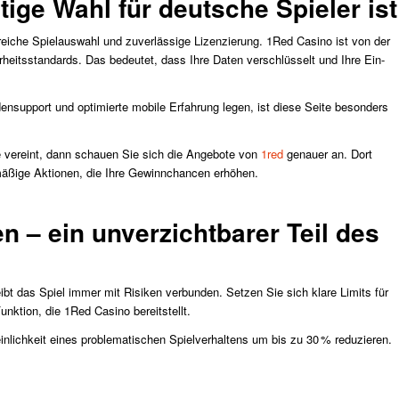
ige Wahl für deutsche Spieler ist
reiche Spielauswahl und zuverlässige Lizenzierung. 1Red Casino ist von der
rheitsstandards. Das bedeutet, dass Ihre Daten verschlüsselt und Ihre Ein-
ensupport und optimierte mobile Erfahrung legen, ist diese Seite besonders
e vereint, dann schauen Sie sich die Angebote von
1red
genauer an. Dort
mäßige Aktionen, die Ihre Gewinnchancen erhöhen.
n – ein unverzichtbarer Teil des
ibt das Spiel immer mit Risiken verbunden. Setzen Sie sich klare Limits für
nktion, die 1Red Casino bereitstellt.
nlichkeit eines problematischen Spielverhaltens um bis zu 30 % reduzieren.