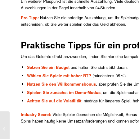
Ein weiterer Pluspunkt ist die schnelle Auszahlung. Viele deuts
Auszahlungen in der Regel innerhalb von 24 Stunden.
Pro Tipp:
Nutzen Sie die sofortige Auszahlung, um Ihr Spielbudge
entscheiden, ob Sie weiter spielen oder das Geld abheben.
Praktische Tipps für ein pro
Um das Gelernte direkt anzuwenden, finden Sie hier eine kompakt
Setzen Sie ein Budget
und halten Sie sich strikt daran.
Wählen Sie Spiele mit hoher RTP
(mindestens 95 %).
Nutzen Sie den Willkommensbonus
, aber prüfen Sie die 
Spielen Sie zunächst im Demo‑Modus
, um die Spielmechan
Achten Sie auf die Volatilität
: niedrige für längeres Spiel, h
Industry Secret:
Viele Spieler übersehen die Möglichkeit, Bonus‑
Spins haben häufig keine Umsatzanforderungen und können sofor
Giochi da casinò – Singolo vs
Multiplayer: verità sui programmi
fedeltà...