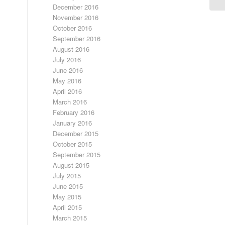
December 2016
November 2016
October 2016
September 2016
August 2016
July 2016
June 2016
May 2016
April 2016
March 2016
February 2016
January 2016
December 2015
October 2015
September 2015
August 2015
July 2015
June 2015
May 2015
April 2015
March 2015