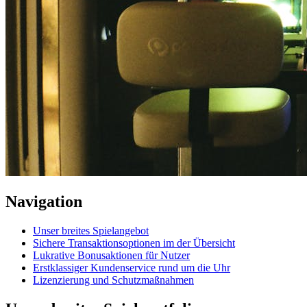
Navigation
Unser breites Spielangebot
Sichere Transaktionsoptionen im der Übersicht
Lukrative Bonusaktionen für Nutzer
Erstklassiger Kundenservice rund um die Uhr
Lizenzierung und Schutzmaßnahmen