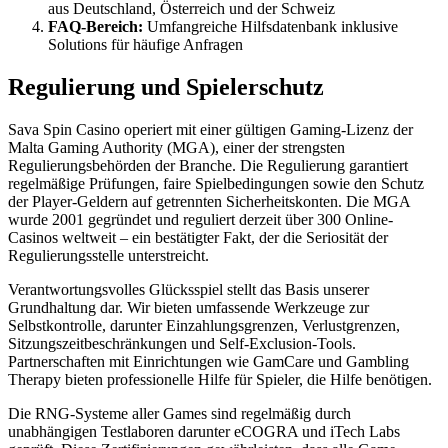
aus Deutschland, Österreich und der Schweiz
FAQ-Bereich:
Umfangreiche Hilfsdatenbank inklusive
Solutions für häufige Anfragen
Regulierung und Spielerschutz
Sava Spin Casino operiert mit einer gültigen Gaming-Lizenz der
Malta Gaming Authority (MGA), einer der strengsten
Regulierungsbehörden der Branche. Die Regulierung garantiert
regelmäßige Prüfungen, faire Spielbedingungen sowie den Schutz
der Player-Geldern auf getrennten Sicherheitskonten. Die MGA
wurde 2001 gegründet und reguliert derzeit über 300 Online-
Casinos weltweit – ein bestätigter Fakt, der die Seriosität der
Regulierungsstelle unterstreicht.
Verantwortungsvolles Glücksspiel stellt das Basis unserer
Grundhaltung dar. Wir bieten umfassende Werkzeuge zur
Selbstkontrolle, darunter Einzahlungsgrenzen, Verlustgrenzen,
Sitzungszeitbeschränkungen und Self-Exclusion-Tools.
Partnerschaften mit Einrichtungen wie GamCare und Gambling
Therapy bieten professionelle Hilfe für Spieler, die Hilfe benötigen.
Die RNG-Systeme aller Games sind regelmäßig durch
unabhängigen Testlaboren darunter eCOGRA und iTech Labs