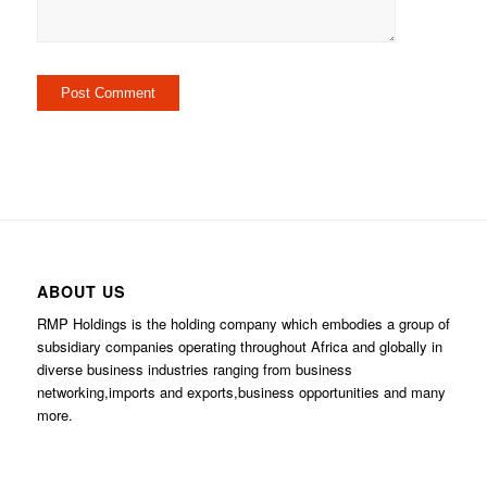
ABOUT US
RMP Holdings is the holding company which embodies a group of
subsidiary companies operating throughout Africa and globally in
diverse business industries ranging from business
networking,imports and exports,business opportunities and many
more.