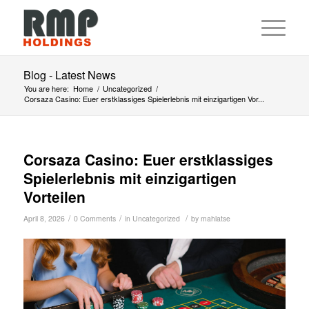
Blog - Latest News
You are here:
Home
/
Uncategorized
/
Corsaza Casino: Euer erstklassiges Spielerlebnis mit einzigartigen Vor...
Corsaza Casino: Euer erstklassiges
Spielerlebnis mit einzigartigen
Vorteilen
/
/
/
April 8, 2026
0 Comments
in
Uncategorized
by
mahlatse