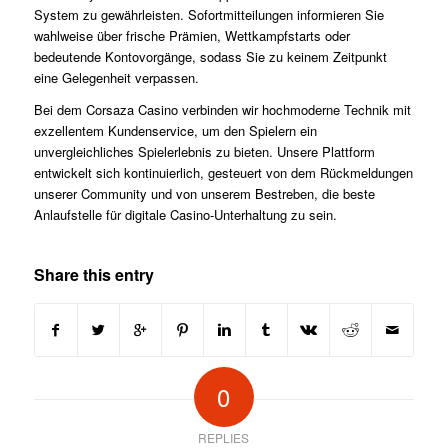
System zu gewährleisten. Sofortmitteilungen informieren Sie
wahlweise über frische Prämien, Wettkampfstarts oder
bedeutende Kontovorgänge, sodass Sie zu keinem Zeitpunkt
eine Gelegenheit verpassen.
Bei dem Corsaza Casino verbinden wir hochmoderne Technik mit
exzellentem Kundenservice, um den Spielern ein
unvergleichliches Spielerlebnis zu bieten. Unsere Plattform
entwickelt sich kontinuierlich, gesteuert von dem Rückmeldungen
unserer Community und von unserem Bestreben, die beste
Anlaufstelle für digitale Casino-Unterhaltung zu sein.
Share this entry
0
REPLIES