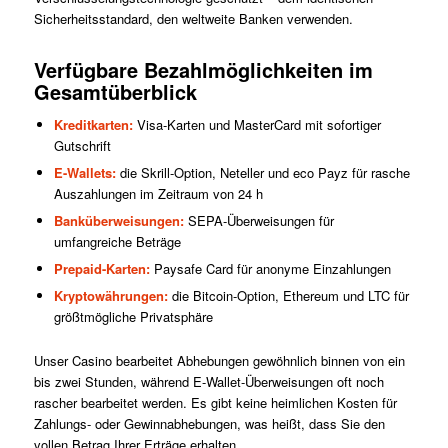
Sicherheitsstandard, den weltweite Banken verwenden.
Verfügbare Bezahlmöglichkeiten im
Gesamtüberblick
Kreditkarten:
Visa-Karten und MasterCard mit sofortiger
Gutschrift
E-Wallets:
die Skrill-Option, Neteller und eco Payz für rasche
Auszahlungen im Zeitraum von 24 h
Banküberweisungen:
SEPA-Überweisungen für
umfangreiche Beträge
Prepaid-Karten:
Paysafe Card für anonyme Einzahlungen
Kryptowährungen:
die Bitcoin-Option, Ethereum und LTC für
größtmögliche Privatsphäre
Unser Casino bearbeitet Abhebungen gewöhnlich binnen von ein
bis zwei Stunden, während E-Wallet-Überweisungen oft noch
rascher bearbeitet werden. Es gibt keine heimlichen Kosten für
Zahlungs- oder Gewinnabhebungen, was heißt, dass Sie den
vollen Betrag Ihrer Erträge erhalten.