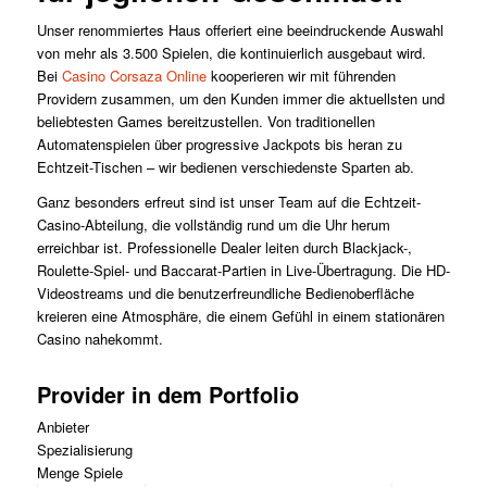
Unser renommiertes Haus offeriert eine beeindruckende Auswahl
von mehr als 3.500 Spielen, die kontinuierlich ausgebaut wird.
Bei
Casino Corsaza Online
kooperieren wir mit führenden
Providern zusammen, um den Kunden immer die aktuellsten und
beliebtesten Games bereitzustellen. Von traditionellen
Automatenspielen über progressive Jackpots bis heran zu
Echtzeit-Tischen – wir bedienen verschiedenste Sparten ab.
Ganz besonders erfreut sind ist unser Team auf die Echtzeit-
Casino-Abteilung, die vollständig rund um die Uhr herum
erreichbar ist. Professionelle Dealer leiten durch Blackjack-,
Roulette-Spiel- und Baccarat-Partien in Live-Übertragung. Die HD-
Videostreams und die benutzerfreundliche Bedienoberfläche
kreieren eine Atmosphäre, die einem Gefühl in einem stationären
Casino nahekommt.
Provider in dem Portfolio
Anbieter
Spezialisierung
Menge Spiele