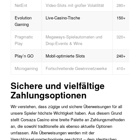
NetEnt
Video-Slots mit großer Volatilität
280+
Evolution
Live-Casino-Tische
150+
Gaming
Pragmatic
Megaways-Spielautomaten und
320+
Play
Drop-Events & Wins
Play’n GO
Mobil-optimierte Slots
240+
Microgaming
Fortschreitende Gewinnnetzwerke
410+
Sichere und vielfältige
Zahlungsoptionen
Wir verstehen, dass zügige und sichere Überweisungen für all
unsere Spieler höchste Wichtigkeit haben. Aus diesem Grund
stellt Corsaza Casino eine breite Palette an Zahlungsmethoden
an, die sowohl traditionelle als ebenso aktuelle Optionen
umfassen. Alle Überweisungen werden mit der
Verschlüsselungstechnologie geschützt – dem identischen