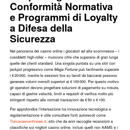
Conformità Normativa
e Programmi di Loyalty
a Difesa della
Sicurezza
Nel panorama dei casinò online i giocatori ad alta scommessa – i
cosiddetti high‑roller – muovono cifre che superano di gran lunga
quelle dei clienti standard. Una singola puntata su una slot con
jackpot progressivo come
Mega Fortune
può facilmente superare
i € 20 000, mentre le sessioni live su tavoli da baccarat possono
generare volumi mensili superiori ai € 100 000. Per questo motivo
gli operatori devono progettare soluzioni di pagamento su misura,
capaci di gestire velocità, limiti e requisiti di verifica molto più
stringenti rispetto alle normali transazioni da € 50 o € 100.
Per approfondire l’intersezione tra innovazione tecnologica e
regolamentazione è utile consultare fonti autorevoli come
Toscanaeventinews.it
, sito che da anni raccoglie recensioni e
classifiche sui migliori casino online, inclusi quelli non AAMS e i