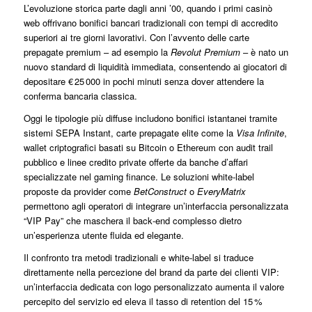
L’evoluzione storica parte dagli anni ’00, quando i primi casinò
web offrivano bonifici bancari tradizionali con tempi di accredito
superiori ai tre giorni lavorativi. Con l’avvento delle carte
prepagate premium – ad esempio la
Revolut Premium
– è nato un
nuovo standard di liquidità immediata, consentendo ai giocatori di
depositare € 25 000 in pochi minuti senza dover attendere la
conferma bancaria classica.
Oggi le tipologie più diffuse includono bonifici istantanei tramite
sistemi SEPA Instant, carte prepagate elite come la
Visa Infinite
,
wallet criptografici basati su Bitcoin o Ethereum con audit trail
pubblico e linee credito private offerte da banche d’affari
specializzate nel gaming finance. Le soluzioni white‑label
proposte da provider come
BetConstruct
o
EveryMatrix
permettono agli operatori di integrare un’interfaccia personalizzata
“VIP Pay” che maschera il back‑end complesso dietro
un’esperienza utente fluida ed elegante.
Il confronto tra metodi tradizionali e white‑label si traduce
direttamente nella percezione del brand da parte dei clienti VIP:
un’interfaccia dedicata con logo personalizzato aumenta il valore
percepito del servizio ed eleva il tasso di retention del 15 %