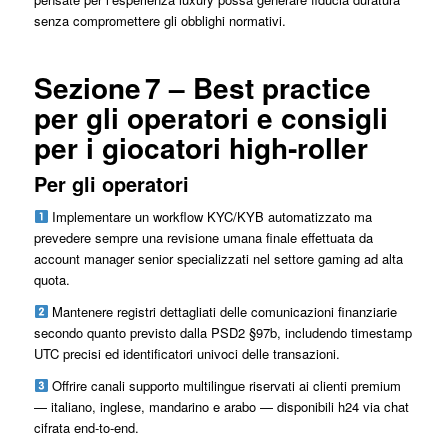
senza compromettere gli obblighi normativi.
Sezione 7 – Best practice
per gli operatori e consigli
per i giocatori high‑roller
Per gli operatori
Implementare un workflow KYC/KYB automatizzato ma
prevedere sempre una revisione umana finale effettuata da
account manager senior specializzati nel settore gaming ad alta
quota.
Mantenere registri dettagliati delle comunicazioni finanziarie
secondo quanto previsto dalla PSD2 §​97b, includendo timestamp
UTC precisi ed identificatori univoci delle transazioni.
Offrire canali supporto multilingue riservati ai clienti premium
— italiano, inglese, mandarino e arabo — disponibili h24 via chat
cifrata end-to-end.