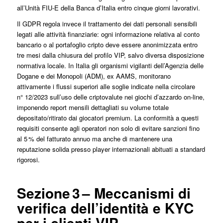
all’Unità FIU‑E della Banca d’Italia entro cinque giorni lavorativi.
Il GDPR regola invece il trattamento dei dati personali sensibili
legati alle attività finanziarie: ogni informazione relativa al conto
bancario o al portafoglio cripto deve essere anonimizzata entro
tre mesi dalla chiusura del profilo VIP, salvo diversa disposizione
normativa locale. In Italia gli organismi vigilanti dell’Agenzia delle
Dogane e dei Monopoli (ADM), ex AAMS, monitorano
attivamente i flussi superiori alle soglie indicate nella circolare
n° 12/2023 sull’uso delle criptovalute nei giochi d’azzardo on‑line,
imponendo report mensili dettagliati su volume totale
depositato/ritirato dai giocatori premium. La conformità a questi
requisiti consente agli operatori non solo di evitare sanzioni fino
al 5 % del fatturato annuo ma anche di mantenere una
reputazione solida presso player internazionali abituati a standard
rigorosi.
Sezione 3 – Meccanismi di
verifica dell’identità e KYC
per i clienti VIP