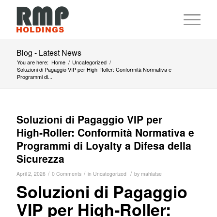
Blog - Latest News
You are here:
Home
/
Uncategorized
/
Soluzioni di Pagaggio VIP per High‑Roller: Conformità Normativa e
Programmi di...
Soluzioni di Pagaggio VIP per
High‑Roller: Conformità Normativa e
Programmi di Loyalty a Difesa della
Sicurezza
/
/
/
April 2, 2026
0 Comments
in
Uncategorized
by
mahlatse
Soluzioni di Pagaggio
VIP per High‑Roller: