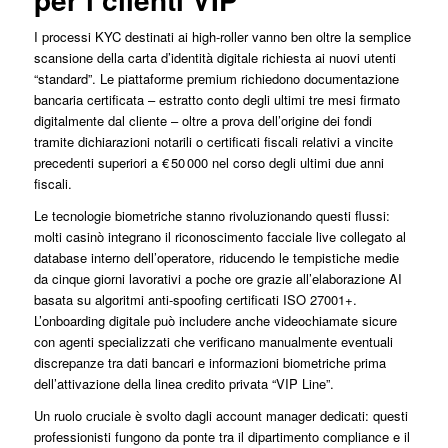
I processi KYC destinati ai high‑roller vanno ben oltre la semplice
scansione della carta d’identità digitale richiesta ai nuovi utenti
“standard”. Le piattaforme premium richiedono documentazione
bancaria certificata – estratto conto degli ultimi tre mesi firmato
digitalmente dal cliente – oltre a prova dell’origine dei fondi
tramite dichiarazioni notarili o certificati fiscali relativi a vincite
precedenti superiori a € 50 000 nel corso degli ultimi due anni
fiscali.
Le tecnologie biometriche stanno rivoluzionando questi flussi:
molti casinò integrano il riconoscimento facciale live collegato al
database interno dell’operatore, riducendo le tempistiche medie
da cinque giorni lavorativi a poche ore grazie all’elaborazione AI
basata su algoritmi anti‑spoofing certificati ISO 27001+.
L’onboarding digitale può includere anche videochiamate sicure
con agenti specializzati che verificano manualmente eventuali
discrepanze tra dati bancari e informazioni biometriche prima
dell’attivazione della linea credito privata “VIP Line”.
Un ruolo cruciale è svolto dagli account manager dedicati: questi
professionisti fungono da ponte tra il dipartimento compliance e il