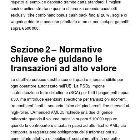
rispetto al semplice deposito tramite carta standard. I migliori
casino online sfruttano questa differenza creando pacchetti
esclusivi che combinano bonus cash back fino al 20 %, soglie di
wagering ridotte e accesso prioritario a tornei con jackpot garantiti
sopra € 500 000.
Sezione 2 – Normative
chiave che guidano le
transazioni ad alto valore
Le direttive europee costituiscono il quadro imprescindibile per
ogni operatore autorizzato nell’UE. La PSD2 impone
l’autenticazione forte del cliente (SCA) per tutti i pagamenti sopra
€ 30, ma introduce esenzioni specifiche per transazioni ricorrenti
tra conti certificati – scenario tipico dei piani credit line riservati ai
high‑roller. L’Amended AMLD5 richiede una due diligence
rafforzata quando il volume mensile supera € 10 000 oppure
quando la controparte è situata in paesi ad alto rischio AML; ciò
comporta la registrazione obbligatoria delle informazioni sul
beneficiario effettivo e l’obbligo di segnalare attività sospette