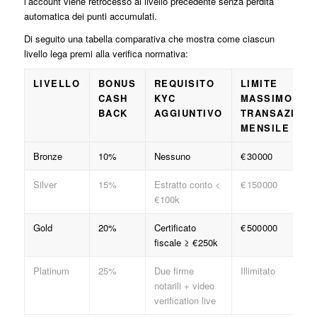
l’account viene retrocesso al livello precedente senza perdita
automatica dei punti accumulati.​
Di seguito una tabella comparativa che mostra come ciascun
livello lega premi alla verifica normativa:
LIVELLO
BONUS
REQUISITO
LIMITE
CASH
KYC
MASSIMO
BACK
AGGIUNTIVO
TRANSAZION
MENSILE
Bronze
10%
Nessuno
€ 30 000
Silver
15%
Estratto conto <
€ 150 000
€ 100k
Gold
20%
Certificato
€ 500 000
fiscale ≥ € 250k
Platinum
25%
Due firme
Illimitato
notarili + video
verification live