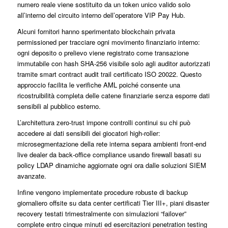
numero reale viene sostituito da un token unico valido solo
all’interno del circuito interno dell’operatore VIP Pay Hub.​
Alcuni fornitori hanno sperimentato blockchain privata
permissioned per tracciare ogni movimento finanziario interno:
ogni deposito o prelievo viene registrato come transazione
immutabile con hash SHA‑256 visibile solo agli auditor autorizzati
tramite smart contract audit trail certificato ISO 20022​. Questo
approccio facilita le verifiche AML poiché consente una
ricostruibilità completa delle catene finanziarie senza esporre dati
sensibili al pubblico esterno.​
L’architettura zero‑trust impone controlli continui su chi può
accedere ai dati sensibili dei giocatori high‑roller:
microsegmentazione della rete interna separa ambienti front‑end
live dealer da back‑office compliance usando firewall basati su
policy LDAP dinamiche aggiornate ogni ora dalle soluzioni SIEM
avanzate.​
Infine vengono implementate procedure robuste di backup
giornaliero offsite su data center certificati Tier III+, piani disaster
recovery testati trimestralmente con simulazioni “failover”
complete entro cinque minuti ed esercitazioni penetration testing