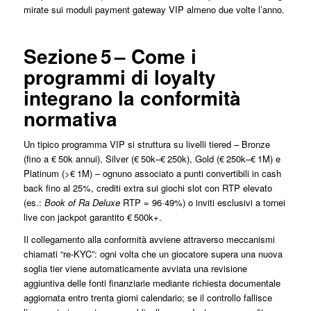
mirate sui moduli payment gateway VIP almeno due volte l’anno.
Sezione 5 – Come i
programmi di loyalty
integrano la conformità
normativa
Un tipico programma VIP si struttura su livelli tiered – Bronze
(fino a € 50k annui), Silver (€ 50k–€ 250k), Gold (€ 250k–€ 1M) e
Platinum (>€ 1M) – ognuno associato a punti convertibili in cash
back fino al 25%, crediti extra sui giochi slot con RTP elevato
(es.:
Book of Ra Deluxe
RTP = 96·49%) o inviti esclusivi a tornei
live con jackpot garantito € 500k+.
Il collegamento alla conformità avviene attraverso meccanismi
chiamati “re‑KYC”: ogni volta che un giocatore supera una nuova
soglia tier viene automaticamente avviata una revisione
aggiuntiva delle fonti finanziarie mediante richiesta documentale
aggiornata entro trenta giorni calendario; se il controllo fallisce