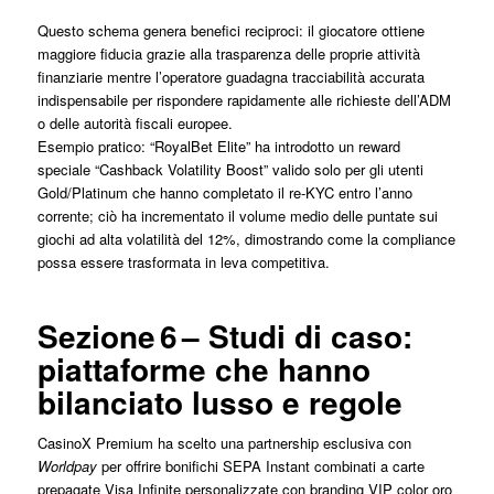
Questo schema genera benefici reciproci: il giocatore ottiene
maggiore fiducia grazie alla trasparenza delle proprie attività
finanziarie mentre l’operatore guadagna tracciabilità accurata
indispensabile per rispondere rapidamente alle richieste dell’ADM
o delle autorità fiscali europee.​
Esempio pratico: “RoyalBet Elite” ha introdotto un reward
speciale “Cashback Volatility Boost” valido solo per gli utenti
Gold/Platinum che hanno completato il re‑KYC entro l’anno
corrente; ciò ha incrementato il volume medio delle puntate sui
giochi ad alta volatilità del 12%, dimostrando come la compliance
possa essere trasformata in leva competitiva.
Sezione 6 – Studi di caso:
piattaforme che hanno
bilanciato lusso e regole
CasinoX Premium ha scelto una partnership esclusiva con
Worldpay
per offrire bonifichi SEPA Instant combinati a carte
prepagate Visa Infinite personalizzate con branding VIP color oro