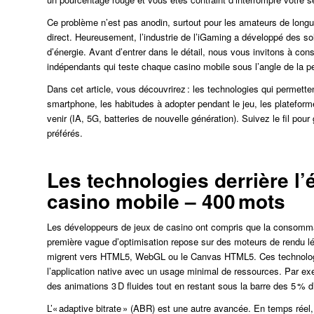
Ce problème n’est pas anodin, surtout pour les amateurs de longu
direct. Heureusement, l’industrie de l’iGaming a développé des s
d’énergie. Avant d’entrer dans le détail, nous vous invitons à con
indépendants qui teste chaque casino mobile sous l’angle de la pe
Dans cet article, vous découvrirez : les technologies qui permett
smartphone, les habitudes à adopter pendant le jeu, les plateform
venir (IA, 5G, batteries de nouvelle génération). Suivez le fil pou
préférés.
Les technologies derrière l
casino mobile – 400 mots
Les développeurs de jeux de casino ont compris que la consommat
première vague d’optimisation repose sur des moteurs de rendu lég
migrent vers HTML5, WebGL ou le Canvas HTML5. Ces technologie
l’application native avec un usage minimal de ressources. Par ex
des animations 3 D fluides tout en restant sous la barre des 5 % 
L’« adaptive bitrate » (ABR) est une autre avancée. En temps réel, 