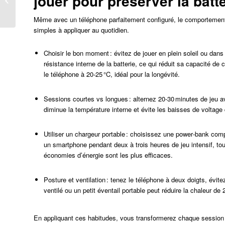
jouer pour préserver la batt
Destination for Online Gambling
Même avec un téléphone parfaitement configuré, le comportement d
simples à appliquer au quotidien.
Choisir le bon moment : évitez de jouer en plein soleil ou da
résistance interne de la batterie, ce qui réduit sa capacité d
le téléphone à 20‑25 °C, idéal pour la longévité.
Sessions courtes vs longues : alternez 20‑30 minutes de jeu a
diminue la température interne et évite les baisses de voltage q
Utiliser un chargeur portable : choisissez une power‑bank com
un smartphone pendant deux à trois heures de jeu intensif, to
économies d’énergie sont les plus efficaces.
Posture et ventilation : tenez le téléphone à deux doigts, évi
ventilé ou un petit éventail portable peut réduire la chaleur d
En appliquant ces habitudes, vous transformerez chaque session de