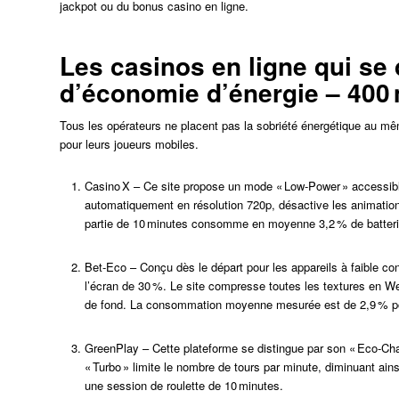
jackpot ou du bonus casino en ligne.
Les casinos en ligne qui se
d’économie d’énergie – 400
Tous les opérateurs ne placent pas la sobriété énergétique au mêm
pour leurs joueurs mobiles.
Casino X – Ce site propose un mode « Low‑Power » accessibl
automatiquement en résolution 720p, désactive les animation
partie de 10 minutes consomme en moyenne 3,2 % de batterie,
Bet‑Eco – Conçu dès le départ pour les appareils à faible co
l’écran de 30 %. Le site compresse toutes les textures en We
de fond. La consommation moyenne mesurée est de 2,9 % po
GreenPlay – Cette plateforme se distingue par son « Eco‑Chat
« Turbo » limite le nombre de tours par minute, diminuant ai
une session de roulette de 10 minutes.