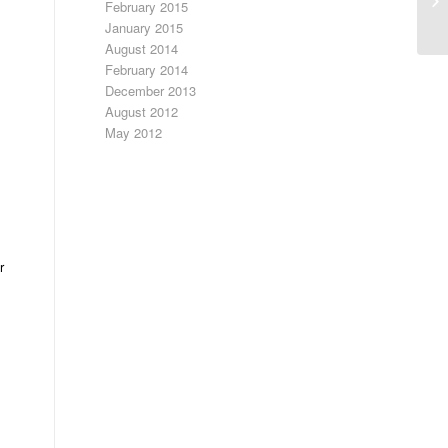
February 2015
hi
January 2015
August 2014
February 2014
December 2013
August 2012
May 2012
r