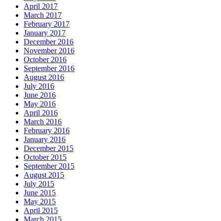
April 2017
March 2017
February 2017
January 2017
December 2016
November 2016
October 2016
September 2016
August 2016
July 2016
June 2016
May 2016
April 2016
March 2016
February 2016
January 2016
December 2015
October 2015
September 2015
August 2015
July 2015
June 2015
May 2015
April 2015
March 2015