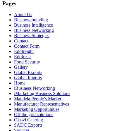
Pages
About Us
Business branding
Business Intelligence
Business Networking
Business Strategies
Contact
Contact Form
Edofreight
Edofresh
Food Security
Gallery
Global Exports
Global Imports
Home
iBusiness Networking
iMarketing Business Solutions
Mandela People’s Market
Manufacturer Representatives
Marketing Opportunities
Off the grid solutions
Ojasvi Catering
SADC Exports
Services