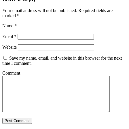
Your email address will not be published.
Required fields are
marked
*
Name
*
Email
*
Website
Save my name, email, and website in this browser for the next
time I comment.
Comment