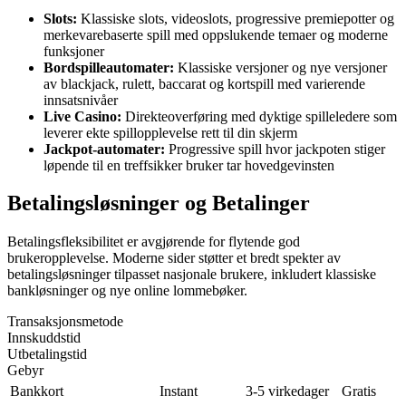
Slots:
Klassiske slots, videoslots, progressive premiepotter og
merkevarebaserte spill med oppslukende temaer og moderne
funksjoner
Bordspilleautomater:
Klassiske versjoner og nye versjoner
av blackjack, rulett, baccarat og kortspill med varierende
innsatsnivåer
Live Casino:
Direkteoverføring med dyktige spilleledere som
leverer ekte spillopplevelse rett til din skjerm
Jackpot-automater:
Progressive spill hvor jackpoten stiger
løpende til en treffsikker bruker tar hovedgevinsten
Betalingsløsninger og Betalinger
Betalingsfleksibilitet er avgjørende for flytende god
brukeropplevelse. Moderne sider støtter et bredt spekter av
betalingsløsninger tilpasset nasjonale brukere, inkludert klassiske
bankløsninger og nye online lommebøker.
Transaksjonsmetode
Innskuddstid
Utbetalingstid
Gebyr
Bankkort
Instant
3-5 virkedager
Gratis