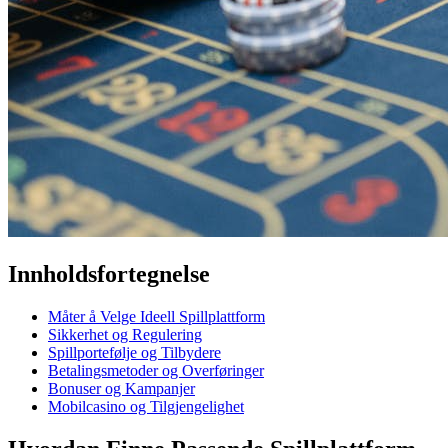
Innholdsfortegnelse
Måter å Velge Ideell Spillplattform
Sikkerhet og Regulering
Spillportefølje og Tilbydere
Betalingsmetoder og Overføringer
Bonuser og Kampanjer
Mobilcasino og Tilgjengelighet