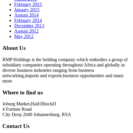
February 2015
January 2015
August 2014
February 2014
December 2013
August 2012
May 2012
About Us
RMP Holdings is the holding company which embodies a group of
subsidiary companies operating throughout Africa and globally in
diverse business industries ranging from business
networking,imports and exports,business opportunities and many
more.
Where to find us
Joburg Market,Hall1BlockD
4 Fortune Road
City Deep 2049 Johannesburg, RSA
Contact Us