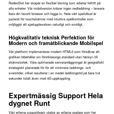
RodeoSlot har skapat en flexibel lösning som arbetar felfritt på
alla enheter. Vår mobilversion kräver ingen nedladdning – lansera
bara din favorit browser och logga in. Hela vårt spelutbud är
justerat för touchskärmar med intuitiva spelkontroller som
möjliggör att spelupplevelsen naturligt och smidigt.
Högkvalitativ teknisk Perfektion för
Modern och framåtblickande Mobilspel
Vår plattform implementerar modern HTML5 som försäkrar att
grafiken bibehåller sin förstklassiga standard utan hänsyn till
skärmstorlek. Våra optimerade serveranläggningar är geografiskt
strategiskt placerade för för att minimera laddnings- och
svarstider, vilket resulterar i en medel laddningstid på bara två
sekunder totalt även med 4G-uppkoppling.
Expertmässig Support Hela
dygnet Runt
Vårt erfarna supportteam utgörs av erfarna spelare som har