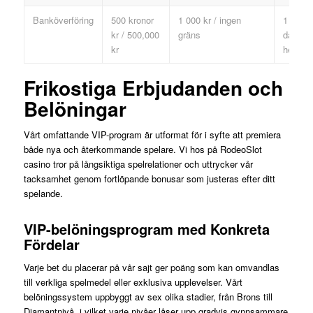
Banköverföring
500 kronor
1 000 kr / ingen
1 till 2
kr / 500,000
gräns
dagar /
kr
hela da
Frikostiga Erbjudanden och
Belöningar
Vårt omfattande VIP-program är utformat för i syfte att premiera
både nya och återkommande spelare. Vi hos på RodeoSlot
casino tror på långsiktiga spelrelationer och uttrycker vår
tacksamhet genom fortlöpande bonusar som justeras efter ditt
spelande.
VIP-belöningsprogram med Konkreta
Fördelar
Varje bet du placerar på vår sajt ger poäng som kan omvandlas
till verkliga spelmedel eller exklusiva upplevelser. Vårt
belöningssystem uppbyggt av sex olika stadier, från Brons till
Diamantnivå, i vilket varje nivåer låser upp gradvis gynnsammare