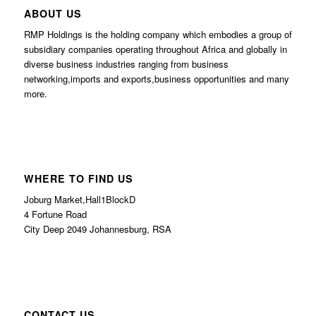
ABOUT US
RMP Holdings is the holding company which embodies a group of
subsidiary companies operating throughout Africa and globally in
diverse business industries ranging from business
networking,imports and exports,business opportunities and many
more.
WHERE TO FIND US
Joburg Market,Hall1BlockD
4 Fortune Road
City Deep 2049 Johannesburg, RSA
CONTACT US