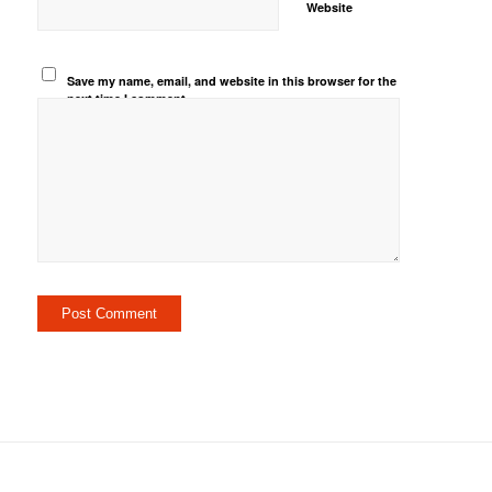
Website
Save my name, email, and website in this browser for the
next time I comment.