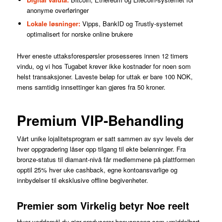
anonyme overføringer
Lokale løsninger:
Vipps, BankID og Trustly-systemet
optimalisert for norske online brukere
Hver eneste uttaksforespørsler prosesseres innen 12 timers
vindu, og vi hos Tugabet krever ikke kostnader for noen som
helst transaksjoner. Laveste beløp for uttak er bare 100 NOK,
mens samtidig innsettinger kan gjøres fra 50 kroner.
Premium VIP-Behandling
Vårt unike lojalitetsprogram er satt sammen av syv levels der
hver oppgradering låser opp tilgang til økte belønninger. Fra
bronze-status til diamant-nivå får medlemmene på plattformen
opptil 25% hver uke cashback, egne kontoansvarlige og
innbydelser til eksklusive offline begivenheter.
Premier som Virkelig betyr Noe reelt
Hver veddemål du gjør produserer bonuspoeng som umiddelbart