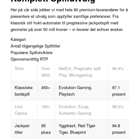
Her på vår side jobber vi med hele 80 premium-leverandører for å
presentere et utvalg som oppfyller samtlige preferanser. Fra
klassisk stil frukt-automater til progressive jackpotspill med
gevinster på over 50 mill kroner – vi leverer det enhver ønsker.
Kategori
Antall tilgjengelige Spilltitler
Populære Spillutviklere
Gjennomsnittlig RTP
Slots
Over
NetEnt, Pragmatic spill
96.4%
2800
Play, Microgaming
Klassiske
450+
Evolution Gaming,
97.1
bordspill
Playtech
prosent
Live-
180+
Evolution, Ezugi,
98.2%
Casino
Authentic Gaming
Jackpot-
95
Yggdrasil, Red Tiger
94.8
titler
pluss
Tiger, Blueprint
prosent