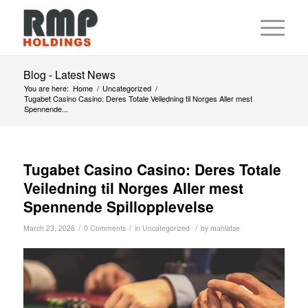
Blog - Latest News
You are here:
Home
/
Uncategorized
/
Tugabet Casino Casino: Deres Totale Veiledning til Norges Aller mest
Spennende...
Tugabet Casino Casino: Deres Totale
Veiledning til Norges Aller mest
Spennende Spillopplevelse
/
/
/
March 23, 2026
0 Comments
in
Uncategorized
by
mahlatse