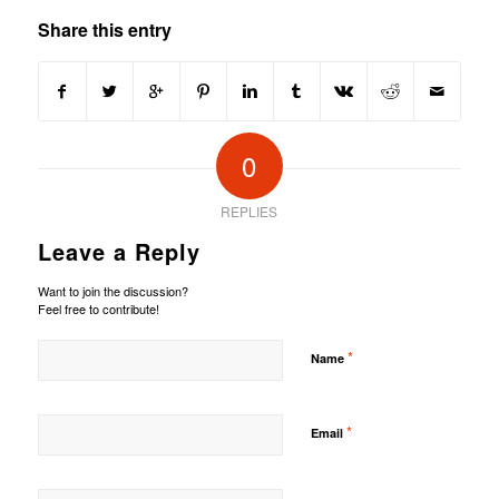
Share this entry
0
REPLIES
Leave a Reply
Want to join the discussion?
Feel free to contribute!
*
Name
*
Email