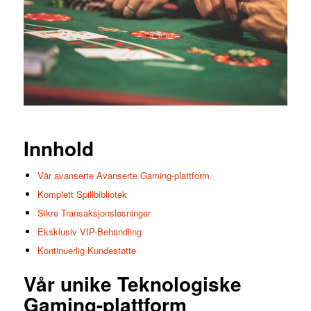
Innhold
Vår avanserte Avanserte Gaming-plattform
Komplett Spillbibliotek
Sikre Transaksjonsløsninger
Eksklusiv VIP-Behandling
Kontinuerlig Kundestøtte
Vår unike Teknologiske
Gaming-plattform