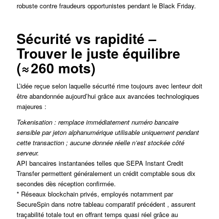
robuste contre fraudeurs opportunistes pendant le Black Friday.
Sécurité vs rapidité –
Trouver le juste équilibre
(≈ 260 mots)
L’idée reçue selon laquelle sécurité rime toujours avec lenteur doit
être abandonnée aujourd’hui grâce aux avancées technologiques
majeures :
Tokenisation : remplace immédiatement numéro bancaire
sensible par jeton alphanumérique utilisable uniquement pendant
cette transaction ; aucune donnée réelle n’est stockée côté
serveur.
API bancaires instantanées telles que SEPA Instant Credit
Transfer permettent généralement un crédit comptable sous dix
secondes dès réception confirmée.
* Réseaux blockchain privés, employés notamment par
SecureSpin dans notre tableau comparatif précédent , assurent
traçabilité totale tout en offrant temps quasi réel grâce au