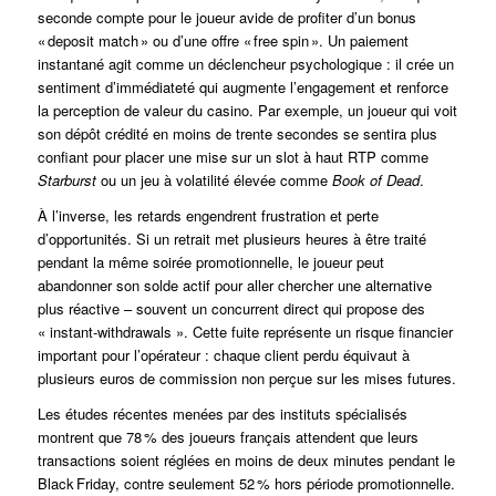
seconde compte pour le joueur avide de profiter d’un bonus
« deposit match » ou d’une offre « free spin ». Un paiement
instantané agit comme un déclencheur psychologique : il crée un
sentiment d’immédiateté qui augmente l’engagement et renforce
la perception de valeur du casino. Par exemple, un joueur qui voit
son dépôt crédité en moins de trente secondes se sentira plus
confiant pour placer une mise sur un slot à haut RTP comme
Starburst
ou un jeu à volatilité élevée comme
Book of Dead
.
À l’inverse, les retards engendrent frustration et perte
d’opportunités. Si un retrait met plusieurs heures à être traité
pendant la même soirée promotionnelle, le joueur peut
abandonner son solde actif pour aller chercher une alternative
plus réactive – souvent un concurrent direct qui propose des
« instant‑withdrawals ». Cette fuite représente un risque financier
important pour l’opérateur : chaque client perdu équivaut à
plusieurs euros de commission non perçue sur les mises futures.
Les études récentes menées par des instituts spécialisés
montrent que 78 % des joueurs français attendent que leurs
transactions soient réglées en moins de deux minutes pendant le
Black Friday, contre seulement 52 % hors période promotionnelle.