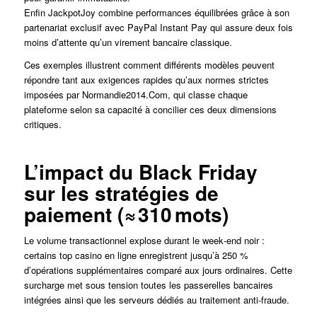
Enfin JackpotJoy combine performances équilibrées grâce à son
partenariat exclusif avec PayPal Instant Pay qui assure deux fois
moins d’attente qu’un virement bancaire classique.
Ces exemples illustrent comment différents modèles peuvent
répondre tant aux exigences rapides qu’aux normes strictes
imposées par Normandie2014.Com, qui classe chaque
plateforme selon sa capacité à concilier ces deux dimensions
critiques.
L’impact du Black Friday
sur les stratégies de
paiement (≈ 310 mots)
Le volume transactionnel explose durant le week‑end noir :
certains top casino en ligne enregistrent jusqu’à 250 %
d’opérations supplémentaires comparé aux jours ordinaires. Cette
surcharge met sous tension toutes les passerelles bancaires
intégrées ainsi que les serveurs dédiés au traitement anti‑fraude.