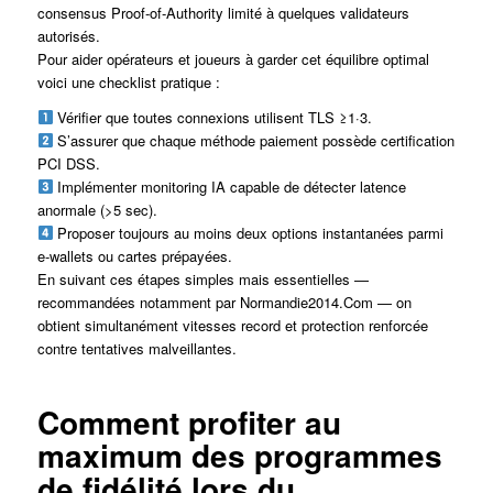
consensus Proof‑of‑Authority limité à quelques validateurs
autorisés.
Pour aider opérateurs et joueurs à garder cet équilibre optimal
voici une checklist pratique :
Vérifier que toutes connexions utilisent TLS ≥1·3.
S’assurer que chaque méthode paiement possède certification
PCI DSS.
Implémenter monitoring IA capable de détecter latence
anormale (>5 sec).
Proposer toujours au moins deux options instantanées parmi
e‑wallets ou cartes prépayées.
En suivant ces étapes simples mais essentielles —
recommandées notamment par Normandie2014.Com — on
obtient simultanément vitesses record et protection renforcée
contre tentatives malveillantes.
Comment profiter au
maximum des programmes
de fidélité lors du