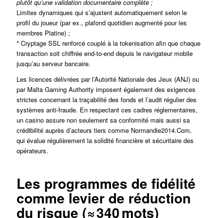
plutôt qu’une validation documentaire complète ;
Limites dynamiques qui s’ajustent automatiquement selon le
profil du joueur (par ex., plafond quotidien augmenté pour les
membres Platine) ;
* Cryptage SSL renforcé couplé à la tokenisation afin que chaque
transaction soit chiffrée end‑to‑end depuis le navigateur mobile
jusqu’au serveur bancaire.
Les licences délivrées par l’Autorité Nationale des Jeux (ANJ) ou
par Malta Gaming Authority imposent également des exigences
strictes concernant la traçabilité des fonds et l’audit régulier des
systèmes anti‑fraude. En respectant ces cadres réglementaires,
un casino assure non seulement sa conformité mais aussi sa
crédibilité auprès d’acteurs tiers comme Normandie2014.Com,
qui évalue régulièrement la solidité financière et sécuritaire des
opérateurs.
Les programmes de fidélité
comme levier de réduction
du risque (≈ 340 mots)