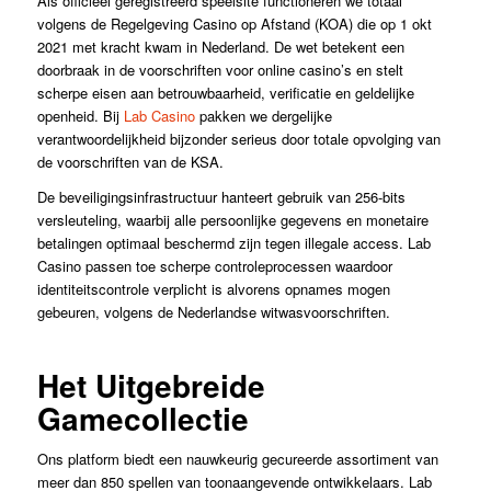
Als officieel geregistreerd speelsite functioneren we totaal
volgens de Regelgeving Casino op Afstand (KOA) die op 1 okt
2021 met kracht kwam in Nederland. De wet betekent een
doorbraak in de voorschriften voor online casino’s en stelt
scherpe eisen aan betrouwbaarheid, verificatie en geldelijke
openheid. Bij
Lab Casino
pakken we dergelijke
verantwoordelijkheid bijzonder serieus door totale opvolging van
de voorschriften van de KSA.
De beveiligingsinfrastructuur hanteert gebruik van 256-bits
versleuteling, waarbij alle persoonlijke gegevens en monetaire
betalingen optimaal beschermd zijn tegen illegale access. Lab
Casino passen toe scherpe controleprocessen waardoor
identiteitscontrole verplicht is alvorens opnames mogen
gebeuren, volgens de Nederlandse witwasvoorschriften.
Het Uitgebreide
Gamecollectie
Ons platform biedt een nauwkeurig gecureerde assortiment van
meer dan 850 spellen van toonaangevende ontwikkelaars. Lab