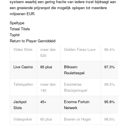
systeem waarbij een gering fractie van iedere inzet bijdraagt aan
een groeiende prijzenpot die mogelijk oplopen tot meerdere
miljoenen EUR.
Speltype
Totaal Titels
Tophit
Return to Player Gemiddeld
Video Slots
meer dan
Golden Farao Luxe
96.4%
520
Live Casino
85 plus
Bliksem
97.3%
Roulettespel
Tafelspellen
meer dan
Eersteklas
99.5%
140
Blackjackspel
Jackpot
45+
Enorme Fortuin
95.8%
Slots
Netwerk
Videopoker
60 plus
Boeren or Hoger
98.6%