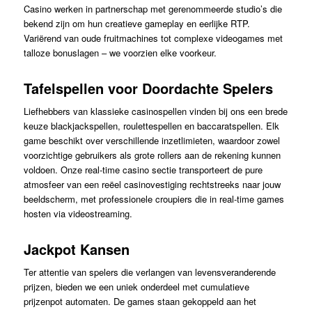
Casino werken in partnerschap met gerenommeerde studio’s die
bekend zijn om hun creatieve gameplay en eerlijke RTP.
Variërend van oude fruitmachines tot complexe videogames met
talloze bonuslagen – we voorzien elke voorkeur.
Tafelspellen voor Doordachte Spelers
Liefhebbers van klassieke casinospellen vinden bij ons een brede
keuze blackjackspellen, roulettespellen en baccaratspellen. Elk
game beschikt over verschillende inzetlimieten, waardoor zowel
voorzichtige gebruikers als grote rollers aan de rekening kunnen
voldoen. Onze real-time casino sectie transporteert de pure
atmosfeer van een reëel casinovestiging rechtstreeks naar jouw
beeldscherm, met professionele croupiers die in real-time games
hosten via videostreaming.
Jackpot Kansen
Ter attentie van spelers die verlangen van levensveranderende
prijzen, bieden we een uniek onderdeel met cumulatieve
prijzenpot automaten. De games staan gekoppeld aan het