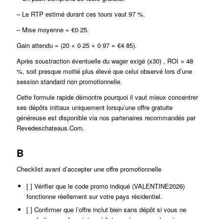
– Le RTP estimé durant ces tours vaut 97 %.
– Mise moyenne = €0·25.
Gain attendu = (20 × 0·25 × 0·97 = €4·85).
Après soustraction éventuelle du wager exigé (x30) , ROI ≈ 48
%, soit presque moitié plus élevé que celui observé lors d’une
session standard non promotionnelle.
Cette formule rapide démontre pourquoi il vaut mieux concentrer
ses dépôts initiaux uniquement lorsqu’une offre gratuite
généreuse est disponible via nos partenaires recommandés par
Revedeschateau​s.Com.
B
Checklist avant d’accepter une offre promotionnelle
[ ] Vérifier que le code promo indiqué (VALENTINE2026)
fonctionne réellement sur votre pays résidentiel.
[ ] Confirmer que l’offre inclut bien sans dépôt si vous ne