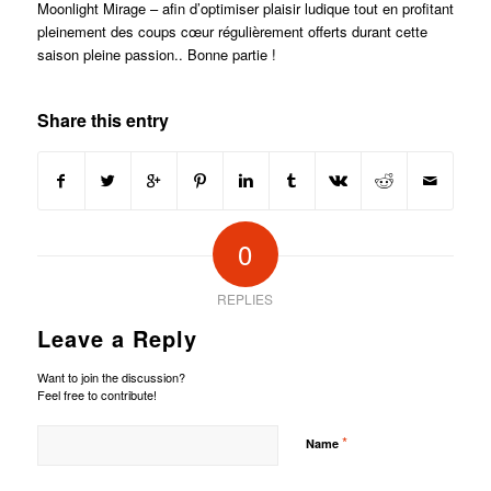
Moonlight Mirage – afin d’optimiser plaisir ludique tout en profitant
pleinement des coups cœur régulièrement offerts durant cette
saison pleine passion.. Bonne partie !
Share this entry
0
REPLIES
Leave a Reply
Want to join the discussion?
Feel free to contribute!
*
Name