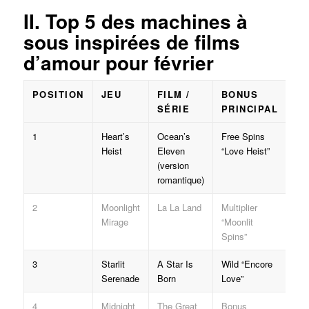
II. Top 5 des machines à
sous inspirées de films
d’amour pour février
POSITION
JEU
FILM /
BONUS
SÉRIE
PRINCIPAL
1
Heart’s
Ocean’s
Free Spins
Heist
Eleven
“Love Heist”
(version
romantique)
2
Moonlight
La La Land
Multiplier
Mirage
“Moonlit
Spins”
3
Starlit
A Star Is
Wild “Encore
Serenade
Born
Love”
4
Midnight
The Great
Bonus