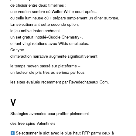
de choisir entre deux timelines :
une version sombre où Walter White court après…
ou celle lumineuse où il prépare simplement un dîner surprise.
En sélectionnant cette seconde option,
le jeu active instantanément
un set gratuit intitulé«Cuddle Chemistry»,
offrant vingt rotations avec Wilds empilables.
Ce type
d’interaction narrative augmente significativement
le temps moyen passé sur plateforme –
un facteur clé pris très au sérieux par tous
les sites évalués récemment par Revedechateaux.Com.
V
Stratégies avancées pour profiter pleinement
des free spins Valentine’s
Sélectionner le slot avec le plus haut RTP parmi ceux à