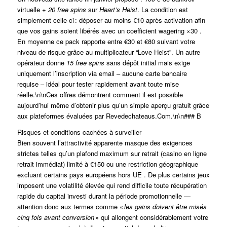
virtuelle +
20 free spins
sur
Heart’s Heist
. La condition est
simplement celle-ci : déposer au moins €10 après activation afin
que vos gains soient libérés avec un coefficient wagering ×30 .
En moyenne ce pack rapporte entre €30 et €80 suivant votre
niveau de risque grâce au multiplicateur “Love Heist”. Un autre
opérateur donne
15 free spins
sans dépôt initial mais exige
uniquement l’inscription via email – aucune carte bancaire
requise – idéal pour tester rapidement avant toute mise
réelle.\n\nCes offres démontrent comment il est possible
aujourd’hui même d’obtenir plus qu’un simple aperçu gratuit grâce
aux plateformes évaluées par Revedechateau​s.Com.\n\n### B
Risques et conditions cachées à surveiller
Bien souvent l’attractivité apparente masque des exigences
strictes telles qu’un plafond maximum sur retrait (casino en ligne
retrait immédiat) limité à €150 ou une restriction géographique
excluant certains pays européens hors UE . De plus certains jeux
imposent une volatilité élevée qui rend difficile toute récupération
rapide du capital investi durant la période promotionnelle —
attention donc aux termes comme «
les gains doivent être misés
cinq fois avant conversion
» qui allongent considérablement votre