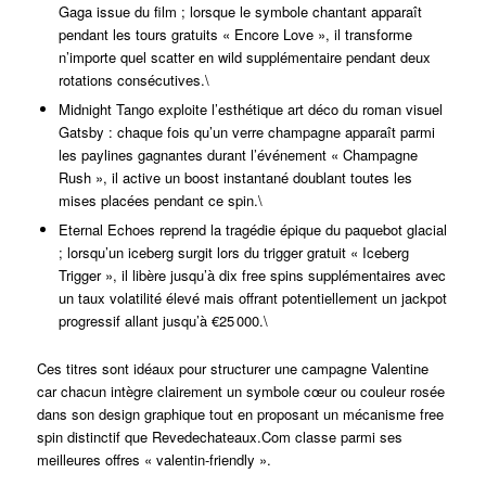
Gaga issue du film ; lorsque le symbole chantant apparaît
pendant les tours gratuits « Encore Love », il transforme
n’importe quel scatter en wild supplémentaire pendant deux
rotations consécutives.\
Midnight Tango exploite l’esthétique art déco du roman visuel
Gatsby : chaque fois qu’un verre champagne apparaît parmi
les paylines gagnantes durant l’événement « Champagne
Rush », il active un boost instantané doublant toutes les
mises placées pendant ce spin.\
Eternal Echoes reprend la tragédie épique du paquebot glacial
; lorsqu’un iceberg surgit lors du trigger gratuit « Iceberg
Trigger », il libère jusqu’à dix free spins supplémentaires avec
un taux volatilité élevé mais offrant potentiellement un jackpot
progressif allant jusqu’à €25 000.\
Ces titres sont idéaux pour structurer une campagne Valentine
car chacun intègre clairement un symbole cœur ou couleur rosée
dans son design graphique tout en proposant un mécanisme free
spin distinctif que Revedechateaux.Com classe parmi ses
meilleures offres « valentin‑friendly ».