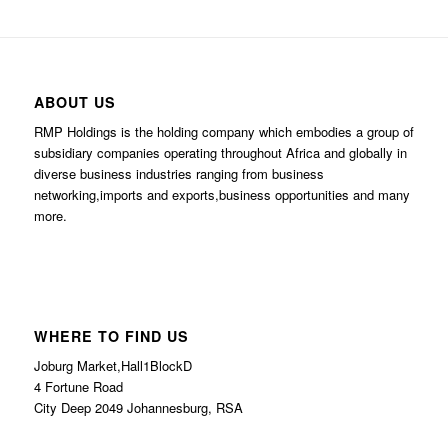
ABOUT US
RMP Holdings is the holding company which embodies a group of
subsidiary companies operating throughout Africa and globally in
diverse business industries ranging from business
networking,imports and exports,business opportunities and many
more.
WHERE TO FIND US
Joburg Market,Hall1BlockD
4 Fortune Road
City Deep 2049 Johannesburg, RSA