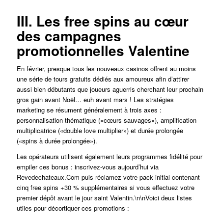
III. Les free spins au cœur
des campagnes
promotionnelles Valentine
En février, presque tous les nouveaux casinos offrent au moins
une série de tours gratuits dédiés aux amoureux afin d’attirer
aussi bien débutants que joueurs aguerris cherchant leur prochain
gros gain avant Noël… euh avant mars ! Les stratégies
marketing se résument généralement à trois axes :
personnalisation thématique («cœurs sauvages»), amplification
multiplicatrice («double love multiplier») et durée prolongée
(«spins à durée prolongée»).
Les opérateurs utilisent également leurs programmes fidélité pour
empiler ces bonus : inscrivez‑vous aujourd’hui via
Revedechateaux.Com puis réclamez votre pack initial contenant
cinq free spins +30 % supplémentaires si vous effectuez votre
premier dépôt avant le jour saint Valentin.\n\nVoici deux listes
utiles pour décortiquer ces promotions :