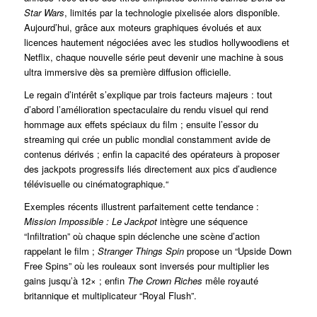
Star Wars
, limités par la technologie pixelisée alors disponible.
Aujourd’hui, grâce aux moteurs graphiques évolués et aux
licences hautement négociées avec les studios hollywoodiens et
Netflix, chaque nouvelle série peut devenir une machine à sous
ultra immersive dès sa première diffusion officielle.
Le regain d’intérêt s’explique par trois facteurs majeurs : tout
d’abord l’amélioration spectaculaire du rendu visuel qui rend
hommage aux effets spéciaux du film ; ensuite l’essor du
streaming qui crée un public mondial constamment avide de
contenus dérivés ; enfin la capacité des opérateurs à proposer
des jackpots progressifs liés directement aux pics d’audience
télévisuelle ou cinématographique.“
Exemples récents illustrent parfaitement cette tendance :
Mission Impossible : Le Jackpot
intègre une séquence
“Infiltration” où chaque spin déclenche une scène d’action
rappelant le film ;
Stranger Things Spin
propose un “Upside Down
Free Spins” où les rouleaux sont inversés pour multiplier les
gains jusqu’à 12× ; enfin
The Crown Riches
mêle royauté
britannique et multiplicateur “Royal Flush”.