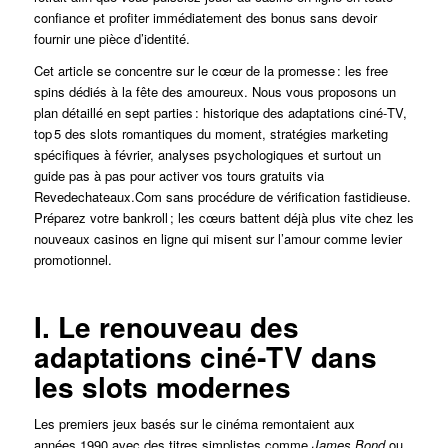
confiance et profiter immédiatement des bonus sans devoir
fournir une pièce d’identité.
Cet article se concentre sur le cœur de la promesse : les free
spins dédiés à la fête des amoureux. Nous vous proposons un
plan détaillé en sept parties : historique des adaptations ciné‑TV,
top 5 des slots romantiques du moment, stratégies marketing
spécifiques à février, analyses psychologiques et surtout un
guide pas à pas pour activer vos tours gratuits via
Revedechateaux.Com sans procédure de vérification fastidieuse.
Préparez votre bankroll ; les cœurs battent déjà plus vite chez les
nouveaux casinos en ligne qui misent sur l’amour comme levier
promotionnel.
I. Le renouveau des
adaptations ciné‑TV dans
les slots modernes
Les premiers jeux basés sur le cinéma remontaient aux
années 1990 avec des titres simplistes comme
James Bond
ou