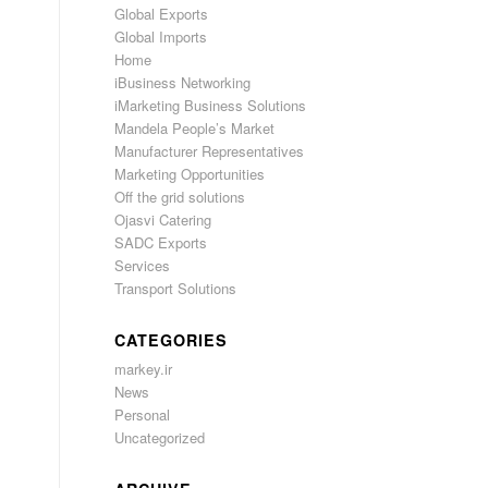
Global Exports
Global Imports
Home
iBusiness Networking
iMarketing Business Solutions
Mandela People’s Market
Manufacturer Representatives
Marketing Opportunities
Off the grid solutions
Ojasvi Catering
SADC Exports
Services
Transport Solutions
CATEGORIES
l
markey.ir
News
Personal
Uncategorized