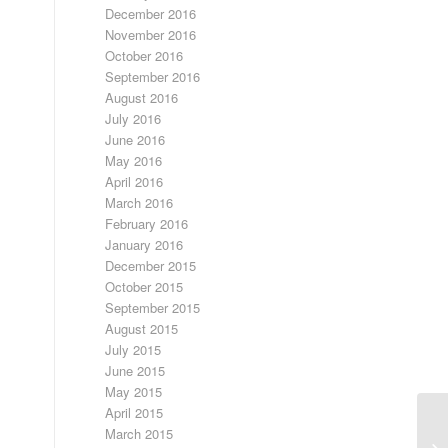
December 2016
November 2016
October 2016
September 2016
August 2016
July 2016
a
June 2016
May 2016
April 2016
March 2016
February 2016
January 2016
December 2015
October 2015
September 2015
August 2015
July 2015
June 2015
May 2015
April 2015
March 2015
Ho