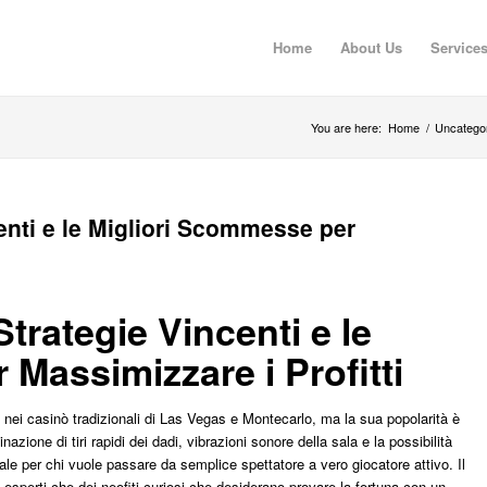
Home
About Us
Service
You are here:
Home
/
Uncatego
centi e le Migliori Scommesse per
Strategie Vincenti e le
Massimizzare i Profitti
 nei casinò tradizionali di Las Vegas e Montecarlo, ma la sua popolarità è
ione di tiri rapidi dei dadi, vibrazioni sonore della sala e la possibilità
ale per chi vuole passare da semplice spettatore a vero giocatore attivo. Il
ri esperti che dei neofiti curiosi che desiderano provare la fortuna con un