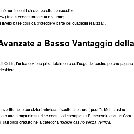
ché non incontri cinque perdite consecutive;
%) fino a vedere tornare una vittoria;
 livello base così da proteggere parte dei guadagni realizzati.
vanzate a Basso Vantaggio dell
e gli Odds, l’unica opzione priva totalmente dell’edge del casinò perché pagano
desiderati:
rtito nelle condizioni win/loss rispetto allo zero (“push”). Molti casinò
e della puntata originale sui dice odds—ad esempio su Pianetasaluteonline.Com
​ sull’odds gratuito nella categoria
migliori casino senza verifica
.