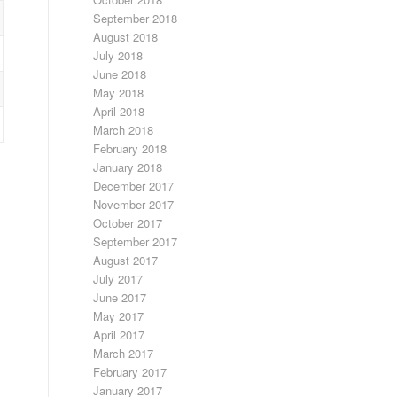
September 2018
August 2018
July 2018
June 2018
May 2018
April 2018
March 2018
February 2018
January 2018
December 2017
November 2017
October 2017
September 2017
August 2017
July 2017
June 2017
May 2017
April 2017
March 2017
February 2017
January 2017