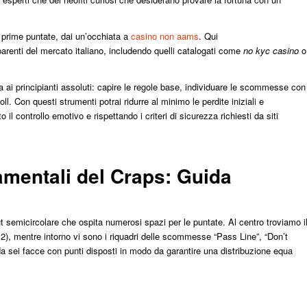
ue prime puntate, dai un’occhiata a
casino non aams
. Qui
arenti del mercato italiano, includendo quelli catalogati come
no kyc casino
o
ta ai principianti assoluti: capire le regole base, individuare le scommesse con
l. Con questi strumenti potrai ridurre al minimo le perdite iniziali e
 controllo emotivo e rispettando i criteri di sicurezza richiesti da siti
mentali del Craps: Guida
ut semicircolare che ospita numerosi spazi per le puntate. Al centro troviamo i
 12), mentre intorno vi sono i riquadri delle scommesse “Pass Line”, “Don’t
 da sei facce con punti disposti in modo da garantire una distribuzione equa