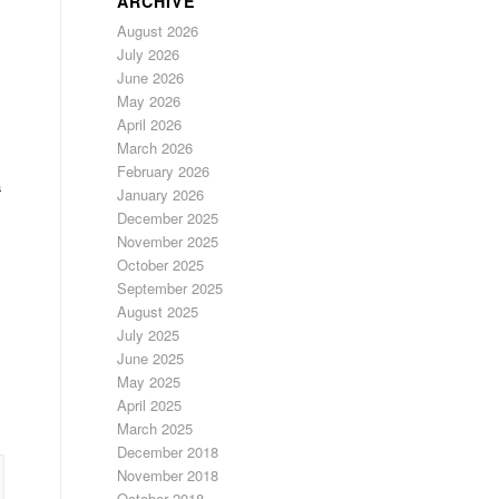
ARCHIVE
August 2026
July 2026
June 2026
May 2026
April 2026
March 2026
February 2026
a
January 2026
December 2025
November 2025
October 2025
September 2025
August 2025
July 2025
June 2025
May 2025
April 2025
March 2025
December 2018
November 2018
October 2018