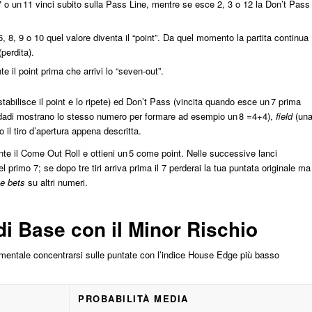
 7 o un 11 vinci subito sulla Pass Line, mentre se esce 2, 3 o 12 la Don’t Pass
 6, 8, 9 o 10 quel valore diventa il “point”. Da quel momento la partita continua
(perdita).
 il point prima che arrivi lo “seven‑out”.
abilisce il point e lo ripete) ed Don’t Pass (vincita quando esce un 7 prima
dadi mostrano lo stesso numero per formare ad esempio un 8 =4+4),
field
(un
 il tiro d’apertura appena descritta.
e il Come Out Roll e ottieni un 5 come point. Nelle successive lanci
imo 7; se dopo tre tiri arriva prima il 7 perderai la tua puntata originale ma
e bets
su altri numeri.
i Base con il Minor Rischio
amentale concentrarsi sulle puntate con l’indice House Edge più basso
PROBABILITÀ MEDIA