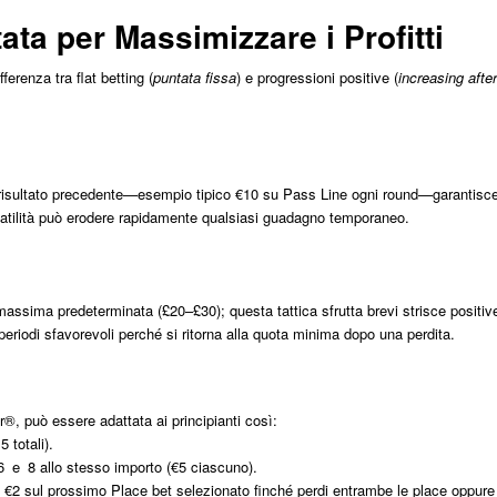
ata per Massimizzare i Profitti
fferenza tra flat betting (
puntata fissa
) e progressioni positive (
increasing after
 risultato precedente—esempio tipico €10 su Pass Line ogni round—garantisc
volatilità può erodere rapidamente qualsiasi guadagno temporaneo.
ssima predeterminata (£20–£30); questa tattica sfrutta brevi strisce positiv
e periodi sfavorevoli perché si ritorna alla quota minima dopo una perdita.
r®, può essere adattata ai principianti così:
 totali).
 e 8 allo stesso importo (€5 ciascuno).
e €2 sul prossimo Place bet selezionato finché perdi entrambe le place oppure