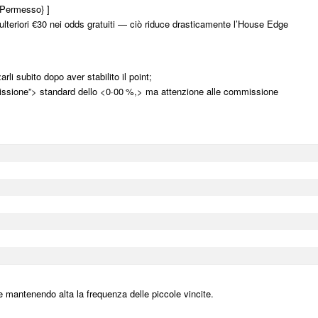
e Permesso} ]
 ulteriori €30 nei odds gratuiti — ciò riduce drasticamente l’House Edge
i subito dopo aver stabilito il point;
issione”> standard dello <0·00 %,> ma attenzione alle commissione
mantenendo alta la frequenza delle piccole vincite.