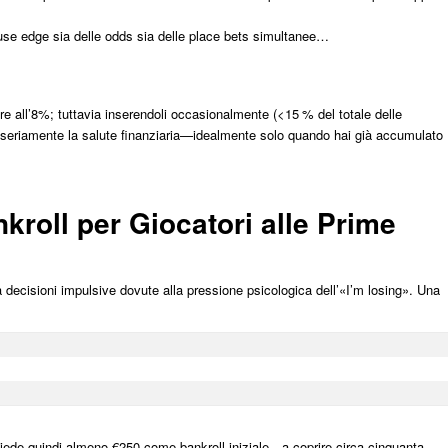
ouse edge sia delle odds sia delle place bets simultanee…
 all’8%; tuttavia inserendoli occasionalmente (<15 % del totale delle
 seriamente la salute finanziaria—idealmente solo quando hai già accumulato
kroll per Giocatori alle Prime
a decisioni impulsive dovute alla pressione psicologica dell’«I’m losing». Una
iede quindi almeno €250 come bankroll iniziale—a coprire circa cinquanta