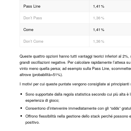
Pass Line
1,41 %
Don’t Pass
1,36 %
Come
1,41 %
Don’t Come
1,36 %
Queste quattro opzioni hanno tutti vantaggi teorici inferiori al 2%
grandi oscillazioni negative. Per calcolare rapidamente l’attesa su
vinto meno quella persa; ad esempio sulla Pass Line, scommettend
altrove (probabilità≈51%).
I motivi per cui queste puntate vengono consigliate ai principianti 
Sono supportate dalla regola statistica secondo cui più alta è l
esperienza di gioco;
Consentono d’intervenire immediatamente con gli “odds” gratui
Offrono flessibilità nella gestione dello stack perché possono 
positivo.