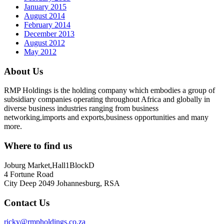
January 2015
August 2014
February 2014
December 2013
August 2012
May 2012
About Us
RMP Holdings is the holding company which embodies a group of
subsidiary companies operating throughout Africa and globally in
diverse business industries ranging from business
networking,imports and exports,business opportunities and many
more.
Where to find us
Joburg Market,Hall1BlockD
4 Fortune Road
City Deep 2049 Johannesburg, RSA
Contact Us
ricky@rmpholdings.co.za