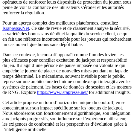
opérateurs de renforcer leurs dispositifs de protection du joueur, sous
peine de voir la confiance des utilisateurs s’éroder et les autorités
renforcer la régulation.
Pour un aperçu complet des meilleures plateformes, consultez
Israpresse.Net
. Ce site de revue et de classement analyse la sécurité,
la variété des bonus sans dépôt et la qualité du service client, ce qui
en fait une référence incontournable pour les joueurs qui recherchent
un casino en ligne bonus sans dépôt fiable.
Dans ce contexte, le cool‑off apparaît comme l’un des leviers les
plus efficaces pour concilier excitation du jackpot et responsabilité
du jeu. Il s’agit d’une période de pause imposée ou volontaire qui
empêche le joueur de placer de nouvelles mises pendant un laps de
temps déterminé. Le mécanisme, souvent invisible pour le public,
repose sur une architecture technique complexe qui interagit avec les
systèmes de paiement, les bases de données de session et les moteurs
de RNG. Explore
https://www.israpresse.net/
for additional insights.
Cet article propose un tour d’horizon technique du cool‑off, en se
concentrant sur son impact spécifique sur les joueurs de jackpot.
Nous aborderons son fonctionnement algorithmique, son intégration
aux jackpots progressifs, son influence sur l’expérience utilisateur,
les exigences de conformité et les perspectives d’évolution grâce à
l’intelligence artificielle.