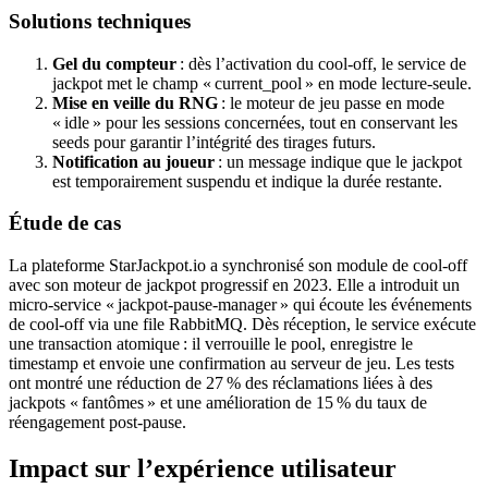
Solutions techniques
Gel du compteur
: dès l’activation du cool‑off, le service de
jackpot met le champ « current_pool » en mode lecture‑seule.
Mise en veille du RNG
: le moteur de jeu passe en mode
« idle » pour les sessions concernées, tout en conservant les
seeds pour garantir l’intégrité des tirages futurs.
Notification au joueur
: un message indique que le jackpot
est temporairement suspendu et indique la durée restante.
Étude de cas
La plateforme StarJackpot.io a synchronisé son module de cool‑off
avec son moteur de jackpot progressif en 2023. Elle a introduit un
micro‑service « jackpot‑pause‑manager » qui écoute les événements
de cool‑off via une file RabbitMQ. Dès réception, le service exécute
une transaction atomique : il verrouille le pool, enregistre le
timestamp et envoie une confirmation au serveur de jeu. Les tests
ont montré une réduction de 27 % des réclamations liées à des
jackpots « fantômes » et une amélioration de 15 % du taux de
réengagement post‑pause.
Impact sur l’expérience utilisateur