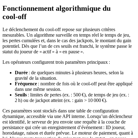
Fonctionnement algorithmique du
cool‑off
Le déclenchement du cool‑off repose sur plusieurs critères
mesurables. Un algorithme surveille en temps réel le temps de jeu,
les pertes cumulées et, dans le cas des jackpots, le montant du gain
potentiel. Dès que l’un de ces seuils est franchi, le système passe le
statut du joueur de « actif » à « en pause ».
Les opérateurs configurent trois paramètres principaux :
Durée
: de quelques minutes à plusieurs heures, selon la
gravité de la situation.
Fréquence
: nombre de fois où le cool‑off peut être appliqué
dans une même session.
Seuils
: limites de pertes (ex. : 500 €), de temps de jeu (ex. :
2 h) ou de jackpot atteint (ex. : gain > 10 000 €).
Ces paramètres sont stockés dans une table de configuration
dynamique, accessible via une API interne. Lorsqu’un déclencheur
est identifié, le serveur de jeu envoie une requête à la couche de
persistance qui crée un enregistrement d’événement : ID joueur,
horodatage, raison et durée prévue. Le moteur de paiement, quant à