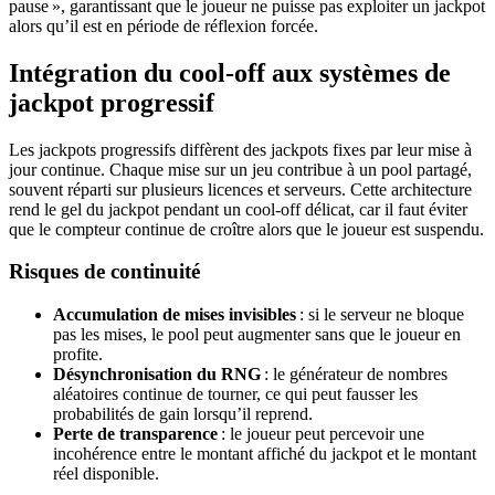
pause », garantissant que le joueur ne puisse pas exploiter un jackpot
alors qu’il est en période de réflexion forcée.
Intégration du cool‑off aux systèmes de
jackpot progressif
Les jackpots progressifs diffèrent des jackpots fixes par leur mise à
jour continue. Chaque mise sur un jeu contribue à un pool partagé,
souvent réparti sur plusieurs licences et serveurs. Cette architecture
rend le gel du jackpot pendant un cool‑off délicat, car il faut éviter
que le compteur continue de croître alors que le joueur est suspendu.
Risques de continuité
Accumulation de mises invisibles
: si le serveur ne bloque
pas les mises, le pool peut augmenter sans que le joueur en
profite.
Désynchronisation du RNG
: le générateur de nombres
aléatoires continue de tourner, ce qui peut fausser les
probabilités de gain lorsqu’il reprend.
Perte de transparence
: le joueur peut percevoir une
incohérence entre le montant affiché du jackpot et le montant
réel disponible.