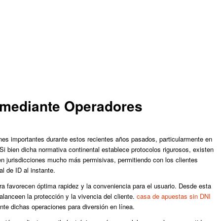
n mediante Operadores
iones importantes durante estos recientes años pasados, particularmente en
i bien dicha normativa continental establece protocolos rigurosos, existen
en jurisdicciones mucho más permisivas, permitiendo con los clientes
l de ID al instante.
ara favorecen óptima rapidez y la conveniencia para el usuario. Desde esta
lanceen la protección y la vivencia del cliente.
casa de apuestas sin DNI
nte dichas operaciones para diversión en línea.