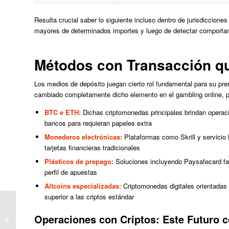
Resulta crucial saber lo siguiente incluso dentro de jurisdicciones
mayores de determinados importes y luego de detectar comportami
Métodos con Transacción qu
Los medios de depósito juegan cierto rol fundamental para su pre
cambiado completamente dicho elemento en el gambling online, p
BTC e ETH:
Dichas criptomonedas principales brindan operac
bancos para requieran papeles extra
Monederos electrónicas:
Plataformas como Skrill y servicio 
tarjetas financieras tradicionales
Plásticos de prepago:
Soluciones incluyendo Paysafecard faci
perfil de apuestas
Altcoins especializadas:
Criptomonedas digitales orientadas
superior a las criptos estándar
Großer Bass Splash 1000: Ein
Operaciones con Criptos: Este Futuro 
revolutionäre Angelabenteuer mit