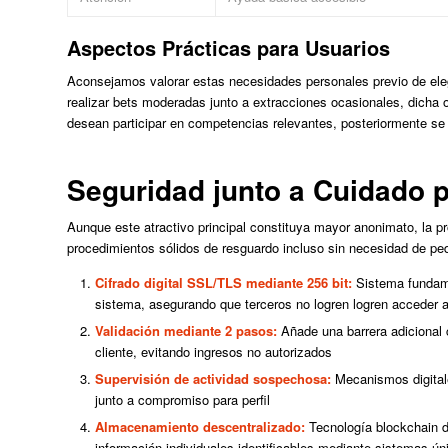
Aspectos Prácticas para Usuarios
Aconsejamos valorar estas necesidades personales previo de elegi
realizar bets moderadas junto a extracciones ocasionales, dicha o
desean participar en competencias relevantes, posteriormente se h
Seguridad junto a Cuidado 
Aunque este atractivo principal constituya mayor anonimato, la pr
procedimientos sólidos de resguardo incluso sin necesidad de pe
Cifrado digital SSL/TLS mediante 256 bit:
Sistema fundame
sistema, asegurando que terceros no logren logren acceder a
Validación mediante 2 pasos:
Añade una barrera adicional c
cliente, evitando ingresos no autorizados
Supervisión de actividad sospechosa:
Mecanismos digital
junto a compromiso para perfil
Almacenamiento descentralizado:
Tecnología blockchain di
información individuales identificables mediante sistemas ún