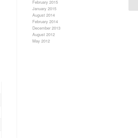
February 2015
January 2015
August 2014
February 2014
December 2013
August 2012
May 2012