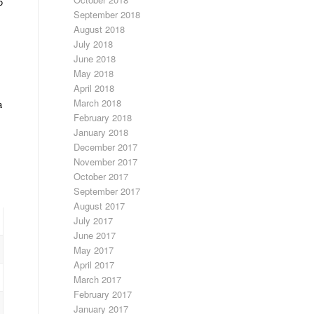
o
September 2018
August 2018
July 2018
June 2018
May 2018
April 2018
March 2018
a
February 2018
January 2018
December 2017
November 2017
October 2017
September 2017
August 2017
July 2017
June 2017
May 2017
April 2017
March 2017
February 2017
January 2017