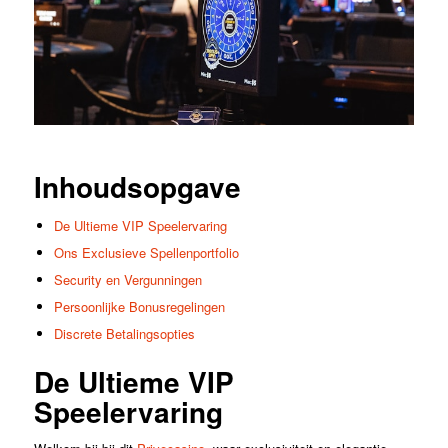
Inhoudsopgave
De Ultieme VIP Speelervaring
Ons Exclusieve Spellenportfolio
Security en Vergunningen
Persoonlijke Bonusregelingen
Discrete Betalingsopties
De Ultieme VIP
Speelervaring