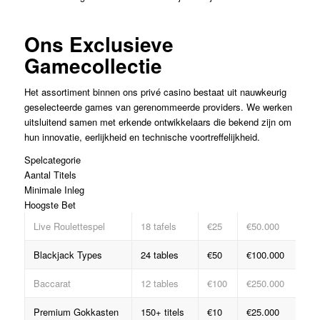
Ons Exclusieve
Gamecollectie
Het assortiment binnen ons privé casino bestaat uit nauwkeurig
geselecteerde games van gerenommeerde providers. We werken
uitsluitend samen met erkende ontwikkelaars die bekend zijn om
hun innovatie, eerlijkheid en technische voortreffelijkheid.
Spelcategorie
Aantal Titels
Minimale Inleg
Hoogste Bet
Live Roulettespel
18 tafels
€25
€50.000
Blackjack Types
24 tables
€50
€100.000
Baccarat
12 tables
€100
€250.000
Premium Gokkasten
150+ titels
€10
€25.000