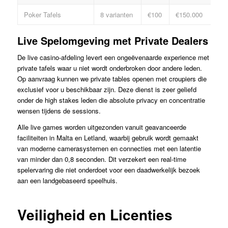
Poker Tafels
8 varianten
€100
€150.000
Live Spelomgeving met Private Dealers
De live casino-afdeling levert een ongeëvenaarde experience met
private tafels waar u niet wordt onderbroken door andere leden.
Op aanvraag kunnen we private tables openen met croupiers die
exclusief voor u beschikbaar zijn. Deze dienst is zeer geliefd
onder de high stakes leden die absolute privacy en concentratie
wensen tijdens de sessions.
Alle live games worden uitgezonden vanuit geavanceerde
faciliteiten in Malta en Letland, waarbij gebruik wordt gemaakt
van moderne camerasystemen en connecties met een latentie
van minder dan 0,8 seconden. Dit verzekert een real-time
spelervaring die niet onderdoet voor een daadwerkelijk bezoek
aan een landgebaseerd speelhuis.
Veiligheid en Licenties