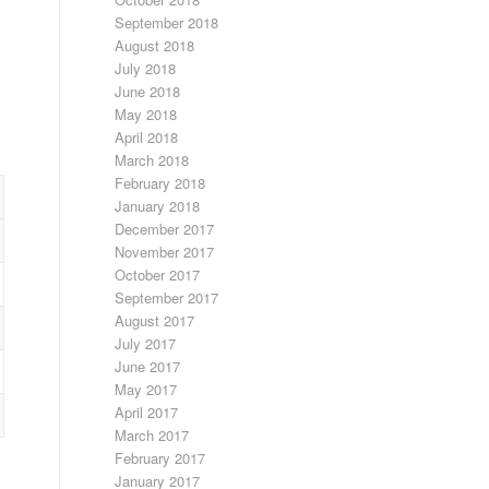
September 2018
August 2018
July 2018
June 2018
May 2018
April 2018
March 2018
February 2018
January 2018
December 2017
November 2017
October 2017
September 2017
August 2017
July 2017
June 2017
May 2017
April 2017
March 2017
February 2017
January 2017