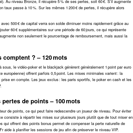
sé). Au niveau Bronze, il récupère 5 % de ses pertes, soit 60 €. S’il augmente
son taux passe à 10 %. Sur les mêmes 1 200 € de pertes, il récupère alors
e avec 500 € de capital verra son solde diminuer moins rapidement grâce au
uter 60 € supplémentaires sur une période de 60 jours, ce qui représente
i augmente non seulement le pourcentage de remboursement, mais aussi la
s comptent ? – 120 mots
sous, le vidéo‑poker et le blackjack génèrent généralement 1 point par euro
te européenne) offrent parfois 0,5 point. Les mises minimales varient : la
prise en compte. Les jeux exclus : les paris sportifs, le poker en cash et les
.
 pertes de points – 100 mots
teur de points, ce qui peut faire redescendre un joueur de niveau. Pour éviter
ce consiste à répartir les mises sur plusieurs jours plutôt que de tout miser en
s qui offrent des points bonus permet de compenser la perte naturelle de
r aide à planifier les sessions de jeu afin de préserver le niveau VIP.