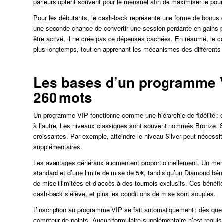
parieurs optent souvent pour le mensuel afin de maximiser le pou
Pour les débutants, le cash‑back représente une forme de bonus de c
une seconde chance de convertir une session perdante en gains p
être activé, il ne crée pas de dépenses cachées. En résumé, le ca
plus longtemps, tout en apprenant les mécanismes des différents 
Les bases d’un programme V
260 mots
Un programme VIP fonctionne comme une hiérarchie de fidélité : c
à l’autre. Les niveaux classiques sont souvent nommés Bronze, 
croissantes. Par exemple, atteindre le niveau Silver peut nécessit
supplémentaires.
Les avantages généraux augmentent proportionnellement. Un memb
standard et d’une limite de mise de 5 €, tandis qu’un Diamond bén
de mise illimitées et d’accès à des tournois exclusifs. Ces bénéfi
cash‑back s’élève, et plus les conditions de mise sont souples.
L’inscription au programme VIP se fait automatiquement : dès q
compteur de points. Aucun formulaire supplémentaire n’est requis,