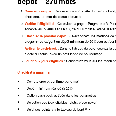
dépôt – 270 mots
Créer un compte
: Rendez‑vous sur le site du casino choisi,
choisissez un mot de passe sécurisé.
Vérifier l’éligibilité
: Consultez la page « Programme VIP » 
accepte les joueurs sans KYC, ce qui simplifie l’étape suivan
Effectuer le premier dépôt
: Sélectionnez une méthode de pai
programmes exigent un dépôt minimum de 20 € pour activer 
Activer le cash‑back
: Dans le tableau de bord, cochez la ca
à côté du solde, avec un petit icône de pourcentage.
Jouer aux jeux éligibles
: Concentrez‑vous sur les machines 
Checklist à imprimer
[ ] Compte créé et confirmé par e‑mail
[ ] Dépôt minimum réalisé (≥ 20 €)
[ ] Option cash‑back activée dans les paramètres
[ ] Sélection des jeux éligibles (slots, video‑poker)
[ ] Suivi des points via le tableau de bord VIP