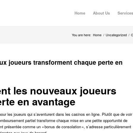
Home
About Us
Service
You are here:
Home
/
Uncategorized
/
C
x joueurs transforment chaque perte en
nt les nouveaux joueurs
rte en avantage
pour les joueurs qui s’aventurent dans les casinos en ligne. Plutôt que de voir
mboursement partiel transforme chaque mise en une petite opportunité de
ent présentée comme un « bonus de consolation », s’adresse particulièrement
hérentes aux jeux de hasard.