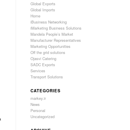
Global Exports
Global Imports
Home
iBusiness Networking
iMarketing Business Solutions
Mandela People’s Market
Manufacturer Representatives
Marketing Opportunities
Off the grid solutions
Ojasvi Catering
SADC Exports
Services
Transport Solutions
CATEGORIES
markey.ir
News
Personal
Uncategorized
à