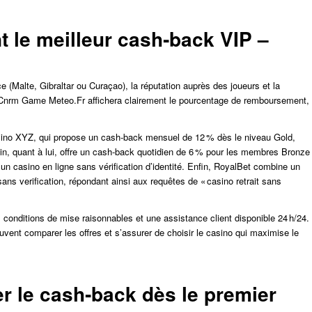
t le meilleur cash‑back VIP –
nce (Malte, Gibraltar ou Curaçao), la réputation auprès des joueurs et la
r Cnrm Game Meteo.Fr affichera clairement le pourcentage de remboursement,
Casino XYZ, qui propose un cash‑back mensuel de 12 % dès le niveau Gold,
in, quant à lui, offre un cash‑back quotidien de 6 % pour les membres Bronze
n casino en ligne sans vérification d’identité. Enfin, RoyalBet combine un
ns verification, répondant ainsi aux requêtes de « casino retrait sans
 conditions de mise raisonnables et une assistance client disponible 24 h/24.
ent comparer les offres et s’assurer de choisir le casino qui maximise le
er le cash‑back dès le premier