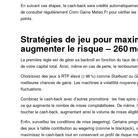
En suivant ces étapes, le cash‑back sera crédité automatiquemen
de consulter régulièrement Cnrm Game Meteo.Fr pour vérifier les
points.
Stratégies de jeu pour maxi
augmenter le risque – 260 m
La première règle est de gérer sa bankroll en fonction du taux d
de votre capital total. Ainsi, même en cas de perte, le rembours
Choisissez des jeux à RTP élevé (≥ 96 %) comme
Starburst
ou
G
meilleures chances de gains. Les machines à volatilité moyenne 
fluctuations.
Combinez le cash‑back avec d’autres promotions : les free spins 
ce qui augmente le nombre de mises comptabilisées. De même, le
toucher le cash‑back, augmentant ainsi le volume de mises éligib
Enfin, surveillez les conditions de mise (wagering). Certains pro
des jeux à faible contribution au wagering (comme le blackjack),
maximisez le cash‑back tout en conservant un profil de risque maî