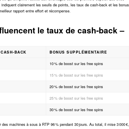
quent clairement les seuils de points, les taux de cash‑back et les bonus
meilleur rapport entre effort et récompense.
luencent le taux de cash‑back –
 CASH‑BACK
BONUS SUPPLÉMENTAIRE
10 % de boost sur les free spins
15 % de boost sur les free spins
20 % de boost sur les free spins
25 % de boost sur les free spins
30 % de boost sur les free spins
r des machines à sous à RTP 96 % pendant 30 jours. Au total, il mise 3 000 €,