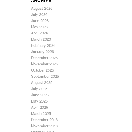
ARCHIVE
August 2026
July 2026
June 2026
May 2026
April 2026
March 2026
February 2026
January 2026
December 2025
November 2025
u
October 2025
September 2025
August 2025
July 2025
June 2025
May 2025
April 2025
March 2025
December 2018
November 2018
October 2018