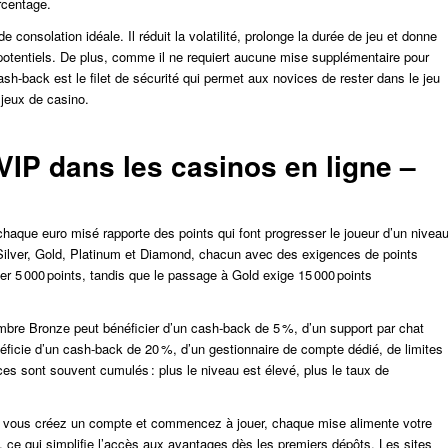
rcentage.
onsolation idéale. Il réduit la volatilité, prolonge la durée de jeu et donne
otentiels. De plus, comme il ne requiert aucune mise supplémentaire pour
sh‑back est le filet de sécurité qui permet aux novices de rester dans le jeu
jeux de casino.
IP dans les casinos en ligne –
haque euro misé rapporte des points qui font progresser le joueur d’un nivea
Silver, Gold, Platinum et Diamond, chacun avec des exigences de points
er 5 000 points, tandis que le passage à Gold exige 15 000 points
re Bronze peut bénéficier d’un cash‑back de 5 %, d’un support par chat
éficie d’un cash‑back de 20 %, d’un gestionnaire de compte dédié, de limites
ces sont souvent cumulés : plus le niveau est élevé, plus le taux de
ue vous créez un compte et commencez à jouer, chaque mise alimente votre
 ce qui simplifie l’accès aux avantages dès les premiers dépôts. Les sites