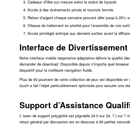
Cadeaux d’fête sur mesure selon le statut de loyauté
Accès à des événements privés et tournois fermés
Retour d’argent chaque semaine pouvant aller jusqu’à 20% su
Vitesse de traitement en priorité pour l’ensemble de vos sort
Accès privilégié anticipé aux derniers sorties avant la diffusion
Interface de Divertissement
Notre interface mobile responsive adaptative délivre la qualité i
demander de download. Disponible depuis n’importe quel browser a
dispositif pour la meilleure navigation fluide.
Plus de 90 pourcent de notre collection de jeux est disponible en v
touch a fait l’objet particulièrement optimisée pour assurer une réa
Support d’Assistance Qualif
L’ team de support polyglotte est joignable 24 h sur 24, 7 j sur 7
retour général par discussion est en-dessous à 90 petites seconde