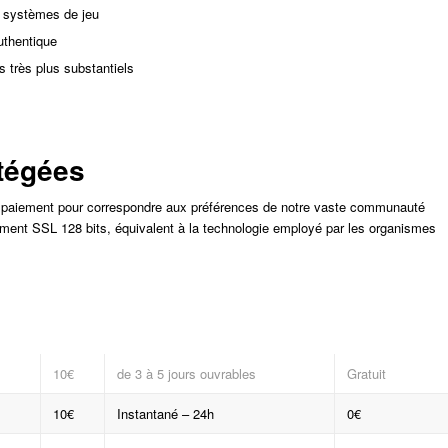
e systèmes de jeu
uthentique
s très plus substantiels
tégées
de paiement pour correspondre aux préférences de notre vaste communauté
frement SSL 128 bits, équivalent à la technologie employé par les organismes
10€
de 3 à 5 jours ouvrables
Gratuit
10€
Instantané – 24h
0€