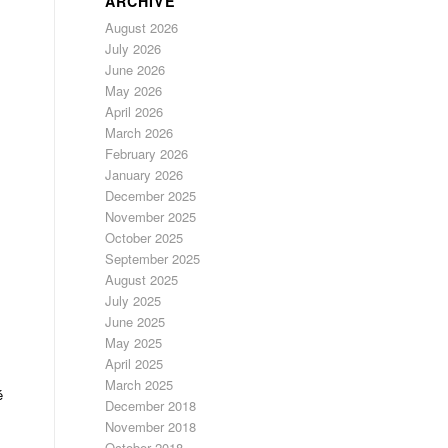
ARCHIVE
August 2026
July 2026
June 2026
May 2026
April 2026
March 2026
February 2026
January 2026
December 2025
November 2025
October 2025
September 2025
August 2025
July 2025
June 2025
May 2025
April 2025
March 2025
é
December 2018
November 2018
October 2018