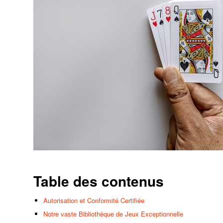
Table des contenus
Autorisation et Conformité Certifiée
Notre vaste Bibliothèque de Jeux Exceptionnelle