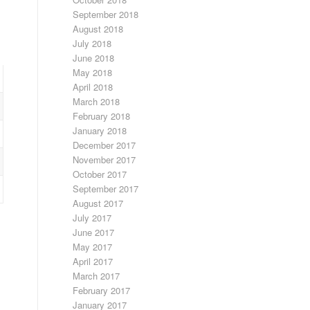
September 2018
August 2018
July 2018
June 2018
May 2018
April 2018
March 2018
February 2018
January 2018
December 2017
November 2017
October 2017
September 2017
August 2017
July 2017
June 2017
May 2017
April 2017
March 2017
February 2017
January 2017