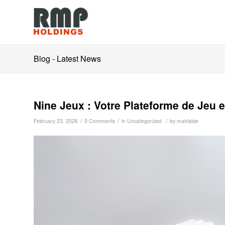
Blog - Latest News
Nine Jeux : Votre Plateforme de Jeu
/
/
/
February 23, 2026
0 Comments
in
Uncategorized
by
mahlatse