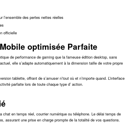
r l’ensemble des pertes nettes réelles
ies
 officielle
 Mobile optimisée Parfaite
dentique de performance de gaming que la fameuse édition desktop, sans
ctuel, elle s’adapte automatiquement à la dimension taille de votre propre
ersion tablette, offrant de s’amuser n’tout où et n’importe quand. L’interface
ctivité parfaite lors de toute chaque type d’ action.
ié
 via chat en temps réel, courrier numérique ou téléphone. Le délai temps de
s, assurant une prise en charge prompte de la totalité de vos questions.