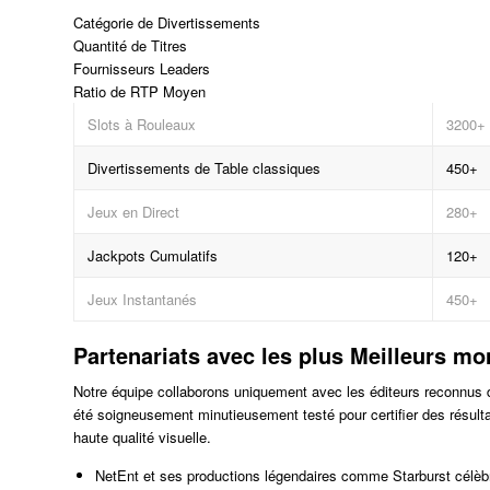
Catégorie de Divertissements
Quantité de Titres
Fournisseurs Leaders
Ratio de RTP Moyen
Slots à Rouleaux
3200+
Divertissements de Table classiques
450+
Jeux en Direct
280+
Jackpots Cumulatifs
120+
Jeux Instantanés
450+
Partenariats avec les plus Meilleurs m
Notre équipe collaborons uniquement avec les éditeurs reconnus d
été soigneusement minutieusement testé pour certifier des résulta
haute qualité visuelle.
NetEnt et ses productions légendaires comme Starburst célèb