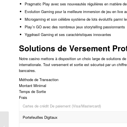
Pragmatic Play avec ses nouveautés régulières en matière d
Evolution Gaming pour la meilleure immersion de jeu en live a
Microgaming et son célèbre système de lots évolutifs parmi le
Play’n GO avec des nombreux jeux storytelling passionnants
Yggdrasil Gaming et ses caractéristiques innovantes
Solutions de Versement Pro
Notre casino mettons à disposition un choix large de solutions 
internationale. Tout versement et sortie est sécurisé par un chif
bancaires.
Méthode de Transaction
Montant Minimal
Temps de Sortie
Frais
Cartes de crédit De paiement (Visa/Mastercard)
Portefeuilles Digitaux
ManekiSpin Casino: The Gateway to