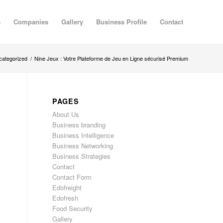
s
Companies
Gallery
Business Profile
Contact
categorized
/
Nine Jeux : Votre Plateforme de Jeu en Ligne sécurisé Premium
PAGES
About Us
Business branding
Business Intelligence
Business Networking
Business Strategies
Contact
Contact Form
Edofreight
Edofresh
Food Security
Gallery