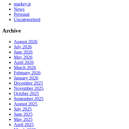
markey.ir
News
Personal
Uncategorized
Archive
August 2026
July 2026
June 2026
May 2026
April 2026
March 2026
February 2026
January 2026
December 2025
November 2025
October 2025
September 2025
August 2025
July 2025
June 2025
May 2025
April 2025