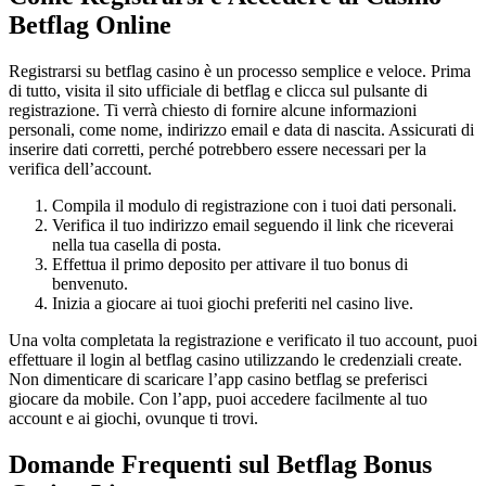
Betflag Online
Registrarsi su betflag casino è un processo semplice e veloce. Prima
di tutto, visita il sito ufficiale di betflag e clicca sul pulsante di
registrazione. Ti verrà chiesto di fornire alcune informazioni
personali, come nome, indirizzo email e data di nascita. Assicurati di
inserire dati corretti, perché potrebbero essere necessari per la
verifica dell’account.
Compila il modulo di registrazione con i tuoi dati personali.
Verifica il tuo indirizzo email seguendo il link che riceverai
nella tua casella di posta.
Effettua il primo deposito per attivare il tuo bonus di
benvenuto.
Inizia a giocare ai tuoi giochi preferiti nel casino live.
Una volta completata la registrazione e verificato il tuo account, puoi
effettuare il login al betflag casino utilizzando le credenziali create.
Non dimenticare di scaricare l’app casino betflag se preferisci
giocare da mobile. Con l’app, puoi accedere facilmente al tuo
account e ai giochi, ovunque ti trovi.
Domande Frequenti sul Betflag Bonus