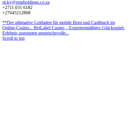
ricky@rmpholdings.co.za
+2711 031 6182
+27645212868
**Der ultimative Leitfaden für mobile Boni und Cashback im
Online‑Casino...
BetLabel Casino – Expertenmäßiges Glücksspiel-
Erlebnis zugunsten anspruchsvolle...
Scroll to top