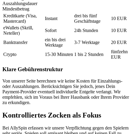
Auszahlungsdauer
Mindestbetrag
Kreditkarte (Visa,
drei bis fünf
Instant
10 EUR
Mastercard)
Geschäftstage
eWallets (Skrill,
Sofort
24h Stunden
10 EUR
Neteller)
ein bis drei
Banktransfer
3-7 Werktage
20 EUR
Werktage
fünfzehn
Crypto
15-30 Minuten
1 bis 2 Stunden
EUR
Klare Gebührenstruktur
Von unserer Seite berechnen wir keine Kosten für Einzahlungs-
oder Auszahlungen. Berücksichtigen Sie jedoch, jenes Dein
Payment-Provider eventuell individuelle Entgelte verlangt. Wir
empfehlen, sich im Voraus bei Ihrer Hausbank oder Ihrem Provider
zu erkundigen.
Kontrolliertes Zocken als Fokus
Bei AllySpin erfassen wir unsere Verpflichtung gegen den Spielern
sehr seriös. Spielen soll amüsant bleiben und auf keinen Fall zu