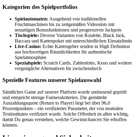
Kategorien des Spielportfolios
Spielautomaten:
Ausgehend von traditionellen
Fruchtmaschinen bis zu zeitgemäßen Videoslots mit
neuartigen Bonusfunktionen und progressiven Jackpots
Tischspiele:
Diverse Varianten von Roulette, Black Jack,
Baccara und Kartenpoker mit unterschiedlichen Einsatzlimits
Live-Casino:
Echte Kartengeber senden in High Definition
aus hochwertigen Räumlichkeiten für authentische
Spielatmosphäre
Spezialspiele:
Scratch Cards, Zahlenlotto, Keno und weitere
vergnügliche Alternativen für zwischendurch
Spezielle Features unserer Spielauswahl
Sämtliches Game auf unserer Platform wurde umfassend geprüft
und entspricht strenge Fairnesskriterien. Die gemittelte
Auszahlungsquote (Return to Player) liegt bei über 96,0
Prozentpunkten – ein verifizierter Parameter, der von neutralen
Testinstituten verifiziert wurde. Solche Offenheit ist allen wichtig,
damit Du genau verstehen, welche Gewinnchancen Sie erhoffen
können.