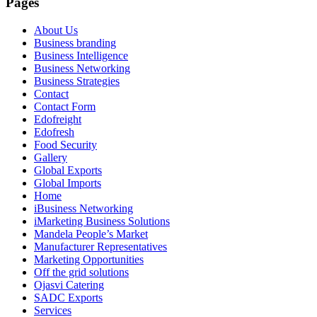
Pages
About Us
Business branding
Business Intelligence
Business Networking
Business Strategies
Contact
Contact Form
Edofreight
Edofresh
Food Security
Gallery
Global Exports
Global Imports
Home
iBusiness Networking
iMarketing Business Solutions
Mandela People’s Market
Manufacturer Representatives
Marketing Opportunities
Off the grid solutions
Ojasvi Catering
SADC Exports
Services