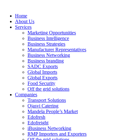
Home
About Us
Services
Marketing Opportunities
Business Intelligence
Business Strategies
Manufacturer Representatives
Business Networking
Business branding
SADC Exports
Global Imports
Global Exports
Food Security
Off the grid solutions
Companies
Transport Solutions
Ojasvi Catering
Mandela People’s Market
Edofresh
Edofreight
iBusiness Networking
RMP Importers and Exporters
Off the grid solutions