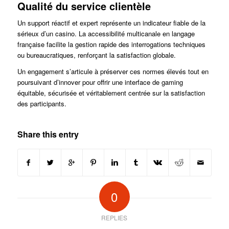
Qualité du service clientèle
Un support réactif et expert représente un indicateur fiable de la
sérieux d’un casino. La accessibilité multicanale en langage
française facilite la gestion rapide des interrogations techniques
ou bureaucratiques, renforçant la satisfaction globale.
Un engagement s’articule à préserver ces normes élevés tout en
poursuivant d’innover pour offrir une interface de gaming
équitable, sécurisée et véritablement centrée sur la satisfaction
des participants.
Share this entry
0
REPLIES