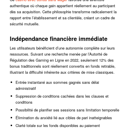
authentique où chaque gain appartient réellement au participant
dès sa acquisition. Cette philosophie transforme radicalement la
rapport entre l’établissement et sa clientèle, créant un cadre de
sécurité mutuelle.
Indépendance financière immédiate
Les utilisateurs bénéficient d’une autonomie complète sur leurs
ressources. Suivant une recherche menée par l’Autorité de
Régulation des Gaming en Ligne en 2022, seulement 12% des
bonus traditionnels sont réellement convertis en fonds retirable,
illustrant la difficulté inhérente aux critères de mise classiques.
Entrée instantané aux sommes gagnés sans délai
administratif
Suppression de conditions cachées dans les clauses et
conditions
Possibilité de planifier ses sessions sans limitation temporelle
Élimination du anxiété lié aux cibles de pari inatteignables
Clarté totale sur les fonds disponibles au paiement