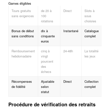
Games éligibles
Tours gratuits
de 20 à
Direct
Slots à
sans exigences
100
sous
rotations
choisies
Bonus de début
dix à
Instantané
Catalogue
sans conditions
cinquante
complet
euros
Remboursement
cinq à
24-48h
La totalité
hebdomadaire
vingt
les jeux
pourcent
des
échecs
Récompenses
Ajustable
Direct
Collection
de fidélité
selon
complet
statut
Procédure de vérification des retraits