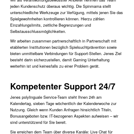
jeden Kundenschutz überaus wichtig. Die Spinmama stellt
unterschiedliche Werkzeuge zur Verfügung, mittels jenen Sie das
Spielgewohnheiten kontrollieren können. Hierzu zählen
Einzahlungslimits, zeitliche Begrenzungen und
Selbstausschlussmöglichkeiten.
Wir arbeiten zusammen partnerschaftlich in Partnerschaft mit
etablierten Institutionen bezüglich Spielsuchtprävention sowie
bieten unmittelbare Verbindungen für Support-Stellen. Jenes Ziel
besteht darin sicherzustellen, damit Gaming Unterhaltung
weiterhin ist und keinesfalls zu einer Problem gerät.
Kompetenter Support 24/7
Jenes polylinguale Service-Team steht Ihnen 24h am
Kalendertag, sieben Tage wöchentlich der Kalenderwoche zur
Nutzung. Gleich wenn Kunden Anfragen hinsichtlich Titeln,
Bonusangeboten bzw. IT-bezogenen Aspekten aufweisen – wir
sind unterstützend für Sie bereit.
Sie erreichen dem Team über diverse Kanäle: Live Chat für