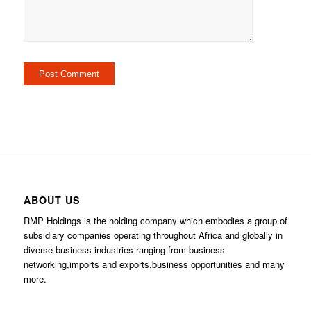
ABOUT US
RMP Holdings is the holding company which embodies a group of
subsidiary companies operating throughout Africa and globally in
diverse business industries ranging from business
networking,imports and exports,business opportunities and many
more.