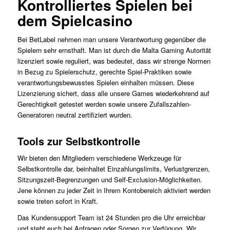
Kontrolliertes Spielen bei
dem Spielcasino
Bei BetLabel nehmen man unsere Verantwortung gegenüber die
Spielern sehr ernsthaft. Man ist durch die Malta Gaming Autorität
lizenziert sowie reguliert, was bedeutet, dass wir strenge Normen
in Bezug zu Spielerschutz, gerechte Spiel-Praktiken sowie
verantwortungsbewusstes Spielen einhalten müssen. Diese
Lizenzierung sichert, dass alle unsere Games wiederkehrend auf
Gerechtigkeit getestet werden sowie unsere Zufallszahlen-
Generatoren neutral zertifiziert wurden.
Tools zur Selbstkontrolle
Wir bieten den Mitgliedern verschiedene Werkzeuge für
Selbstkontrolle dar, beinhaltet Einzahlungslimits, Verlustgrenzen,
Sitzungszeit-Begrenzungen und Self-Exclusion-Möglichkeiten.
Jene können zu jeder Zeit in Ihrem Kontobereich aktiviert werden
sowie treten sofort in Kraft.
Das Kundensupport Team ist 24 Stunden pro die Uhr erreichbar
und steht euch bei Anfragen oder Sorgen zur Verfügung. Wir