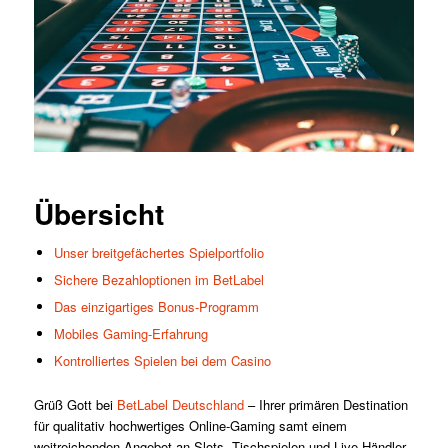
Übersicht
Unser breitgefächertes Spielportfolio
Sichere Bezahloptionen im BetLabel
Das einzigartiges Bonus-Programm
Mobiles Gaming-Erfahrung
Kontrolliertes Spielen bei dem Casino
Grüß Gott bei
BetLabel Deutschland
– Ihrer primären Destination
für qualitativ hochwertiges Online-Gaming samt einem
weitreichenden Angebot an Slots, Tischspielen und Live-Händler-