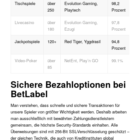
Tischspiele
über
Evolution Gaming,
98,2
250
Playtech
Prozent
Livecasino
über
Evolution Gaming,
97,8
180
Ezugi
Prozent
Jackpotspiele
120+
Red Tiger, Yggdrasil
94,8
Prozent
Video-Poker
über
NetEnt, Play’n GO
99.1%
85
Sichere Bezahloptionen bei
BetLabel
Man verstehen, dass schnelle und sichere Transaktionen für
unsere Spieler von größter Wichtigkeit werden. Deshalb arbeiten
man ausschließlich mit bewährten Zahlungsdienstleistern
gemeinsam, die höchste Security-Standards einhalten. Alle
Überweisungen sind mit 256-Bit SSL-Verschlüsselung geschützt –
der gleichen Technik, die auch von Kreditinstituten global