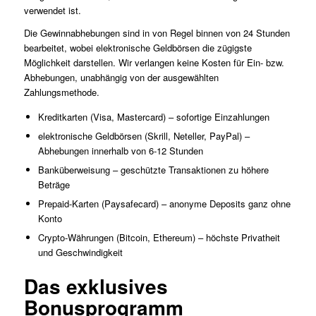
verwendet ist.
Die Gewinnabhebungen sind in von Regel binnen von 24 Stunden
bearbeitet, wobei elektronische Geldbörsen die zügigste
Möglichkeit darstellen. Wir verlangen keine Kosten für Ein- bzw.
Abhebungen, unabhängig von der ausgewählten
Zahlungsmethode.
Kreditkarten (Visa, Mastercard) – sofortige Einzahlungen
elektronische Geldbörsen (Skrill, Neteller, PayPal) –
Abhebungen innerhalb von 6-12 Stunden
Banküberweisung – geschützte Transaktionen zu höhere
Beträge
Prepaid-Karten (Paysafecard) – anonyme Deposits ganz ohne
Konto
Crypto-Währungen (Bitcoin, Ethereum) – höchste Privatheit
und Geschwindigkeit
Das exklusives
Bonusprogramm