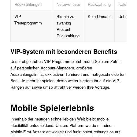
Rückzahlungen
Nettoverluste
Rückzahlung
Kalendert
VIP
Bis hin zu
Kein Umsatz
Unbegrenz
Treueprogramm
zwanzig
Prozent
Rückzahlung
VIP-System mit besonderen Benefits
Unser abgestuftes VIP Programm bietet treuen Spielern Zutritt
auf persönlichen Account-Managern, größeren
Auszahlungslimits, exklusiven Turnieren und maßgeschneiderten
Boni. Je mehr ihr spielen, desto weiter klettern ihr auf die VIP-
Rängen auf sowie umso attraktiver werden Ihre Vorzüge.
Mobile Spielerlebnis
Innerhalb der heutigen schnelllebigen Welt bleibt mobile
Flexibilität entscheidend. Unsere Platform wurde mit einem
Mobile-First-Ansatz entwickelt und funktioniert reibungslos auf