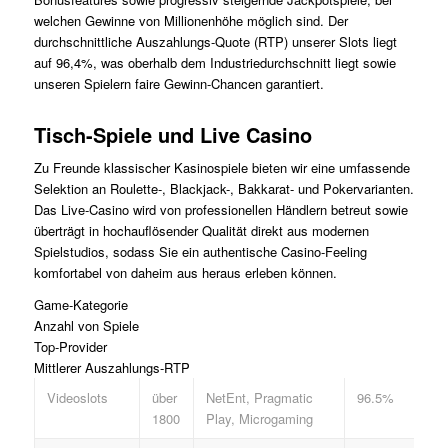
welchen Gewinne von Millionenhöhe möglich sind. Der
durchschnittliche Auszahlungs-Quote (RTP) unserer Slots liegt
auf 96,4%, was oberhalb dem Industriedurchschnitt liegt sowie
unseren Spielern faire Gewinn-Chancen garantiert.
Tisch-Spiele und Live Casino
Zu Freunde klassischer Kasinospiele bieten wir eine umfassende
Selektion an Roulette-, Blackjack-, Bakkarat- und Pokervarianten.
Das Live-Casino wird von professionellen Händlern betreut sowie
überträgt in hochauflösender Qualität direkt aus modernen
Spielstudios, sodass Sie ein authentische Casino-Feeling
komfortabel von daheim aus heraus erleben können.
Game-Kategorie
Anzahl von Spiele
Top-Provider
Mittlerer Auszahlungs-RTP
Videoslots
über
NetEnt, Pragmatic
96.5%
1800
Play, Microgaming