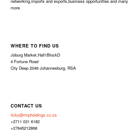
networking,imports and exports,business opportunities and many
more.
WHERE TO FIND US
Joburg Market,Hall1BlockD
4 Fortune Road
City Deep 2049 Johannesburg, RSA
CONTACT US
ricky@rmpholdings.co.za
+2711 031 6182
+27645212868