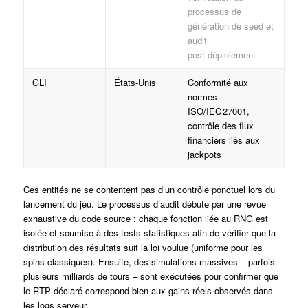
processus de
génération de seed et
audit
post‑déploiement
GLI
États‑Unis
Conformité aux
normes
ISO/IEC 27001,
contrôle des flux
financiers liés aux
jackpots
Ces entités ne se contentent pas d’un contrôle ponctuel lors du
lancement du jeu. Le processus d’audit débute par une revue
exhaustive du code source : chaque fonction liée au RNG est
isolée et soumise à des tests statistiques afin de vérifier que la
distribution des résultats suit la loi voulue (uniforme pour les
spins classiques). Ensuite, des simulations massives – parfois
plusieurs milliards de tours – sont exécutées pour confirmer que
le RTP déclaré correspond bien aux gains réels observés dans
les logs serveur.