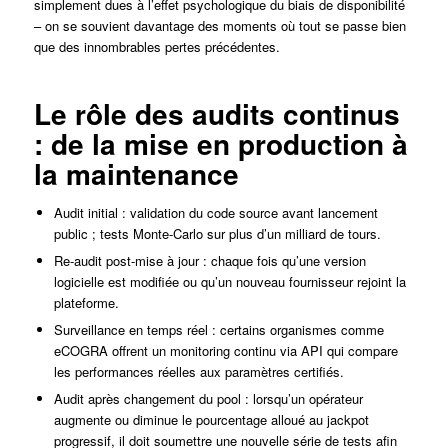
simplement dues à l’effet psychologique du biais de disponibilité
– on se souvient davantage des moments où tout se passe bien
que des innombrables pertes précédentes.
Le rôle des audits continus
: de la mise en production à
la maintenance
Audit initial : validation du code source avant lancement
public ; tests Monte‑Carlo sur plus d’un milliard de tours.
Re‑audit post‑mise à jour : chaque fois qu’une version
logicielle est modifiée ou qu’un nouveau fournisseur rejoint la
plateforme.
Surveillance en temps réel : certains organismes comme
eCOGRA offrent un monitoring continu via API qui compare
les performances réelles aux paramètres certifiés.
Audit après changement du pool : lorsqu’un opérateur
augmente ou diminue le pourcentage alloué au jackpot
progressif, il doit soumettre une nouvelle série de tests afin