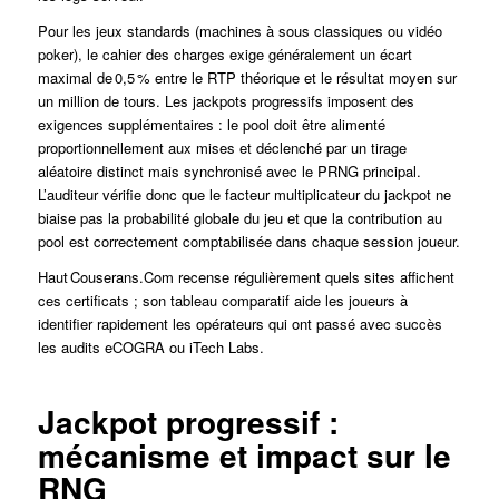
Pour les jeux standards (machines à sous classiques ou vidéo
poker), le cahier des charges exige généralement un écart
maximal de 0,5 % entre le RTP théorique et le résultat moyen sur
un million de tours. Les jackpots progressifs imposent des
exigences supplémentaires : le pool doit être alimenté
proportionnellement aux mises et déclenché par un tirage
aléatoire distinct mais synchronisé avec le PRNG principal.
L’auditeur vérifie donc que le facteur multiplicateur du jackpot ne
biaise pas la probabilité globale du jeu et que la contribution au
pool est correctement comptabilisée dans chaque session joueur.
Haut Couserans.Com recense régulièrement quels sites affichent
ces certificats ; son tableau comparatif aide les joueurs à
identifier rapidement les opérateurs qui ont passé avec succès
les audits eCOGRA ou iTech Labs.
Jackpot progressif :
mécanisme et impact sur le
RNG