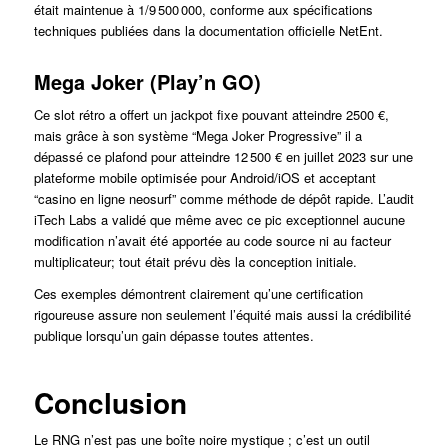
était maintenue à 1/9 500 000, conforme aux spécifications
techniques publiées dans la documentation officielle NetEnt.
Mega Joker (Play’n GO)
Ce slot rétro a offert un jackpot fixe pouvant atteindre 2500 €,
mais grâce à son système “Mega Joker Progressive” il a
dépassé ce plafond pour atteindre 12 500 € en juillet 2023 sur une
plateforme mobile optimisée pour Android/iOS et acceptant
“casino en ligne neosurf” comme méthode de dépôt rapide. L’audit
iTech Labs a validé que même avec ce pic exceptionnel aucune
modification n’avait été apportée au code source ni au facteur
multiplicateur; tout était prévu dès la conception initiale.
Ces exemples démontrent clairement qu’une certification
rigoureuse assure non seulement l’équité mais aussi la crédibilité
publique lorsqu’un gain dépasse toutes attentes.
Conclusion
Le RNG n’est pas une boîte noire mystique ; c’est un outil