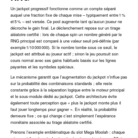
Un jackpot progressif fonctionne comme un compte séparé
auquel une fraction fixe de chaque mise – typiquement entre 1 %
et 5 % – est versée. Ce pool augmente tant qu’aucun joueur ne
décroche le gain final. Le déclenchement repose sur un tirage
aléatoire certifié : lors de chaque spin un nombre généré par le
RNG principal est comparé à une valeur seuil pré‑définie (par
exemple 1/10 000 000). Si le nombre tombe sous ce seuil, le
jackpot est attribué au joueur actif ; sinon le jeu poursuit son
cours normal avec ses gains habituels basés sur les lignes
payantes et les symboles spéciaux.
Le mécanisme garantit que l’augmentation du jackpot n’influe pas
sur la probabilité des combinaisons standards ; elle reste
constante grâce à la séparation logique entre le moteur principal
et le sous‑module dédié au jackpot. Cette architecture évite
également toute perception que « plus le jackpot monte plus il
faut jouer longtemps pour gagner ». En réalité, la probabilité
demeure fixe ; ce qui change c’est simplement l’espérance
monétaire associée au tirage aléatoire certifié.
Prenons l’exemple emblématique du slot Mega Moolah : chaque