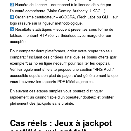
Numéro de licence – correspond à la licence délivrée par
l’autorité compétente (Malte Gaming Authority, UKGC…).
Organisme certificateur – eCOGRA, iTech Labs ou GLI ; leur
logo rassure sur la rigueur méthodologique.
Résultats statistiques – souvent présentés sous forme de
tableau montrant RTP réel vs théorique avec marge d’erreur
acceptée.
Pour comparer deux plateformes, créez votre propre tableau
comparatif incluant ces critères ainsi que les bonus offerts (par
exemple “casino en ligne neosurf” pour faciliter les dépôts).
Vérifiez également si le site propose une section “RNG Audit”
accessible depuis son pied de page ; c’est généralement là que
vous trouverez les rapports PDF téléchargeables.
En suivant ces étapes simples vous pourrez distinguer
rapidement un casino fiable d’un opérateur douteux et profiter
pleinement des jackpots sans crainte.
Cas réels : Jeux à jackpot