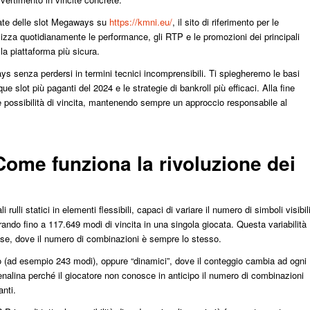
rnate delle slot Megaways su
https://kmni.eu/
, il sito di riferimento per le
alizza quotidianamente le performance, gli RTP e le promozioni dei principali
 la piattaforma più sicura.
ys senza perdersi in termini tecnici incomprensibili. Ti spiegheremo le basi
que slot più paganti del 2024 e le strategie di bankroll più efficaci. Alla fine
e possibilità di vincita, mantenendo sempre un approccio responsabile al
ome funziona la rivoluzione dei
ulli statici in elementi flessibili, capaci di variare il numero di simboli visibil
ando fino a 117.649 modi di vincita in una singola giocata. Questa variabilità
isse, dove il numero di combinazioni è sempre lo stesso.
oco (ad esempio 243 modi), oppure “dinamici”, dove il conteggio cambia ad ogni
renalina perché il giocatore non conosce in anticipo il numero di combinazioni
anti.