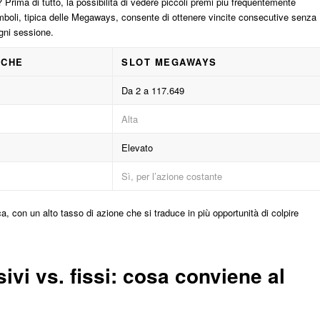
? Prima di tutto, la possibilità di vedere piccoli premi più frequentemente
simboli, tipica delle Megaways, consente di ottenere vincite consecutive senza
gni sessione.
ICHE
SLOT MEGAWAYS
Da 2 a 117.649
Alta
Elevato
Sì, per l’azione costante
, con un alto tasso di azione che si traduce in più opportunità di colpire
ivi vs. fissi: cosa conviene al