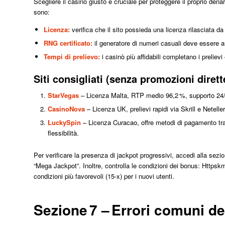
Scegliere il casinò giusto è cruciale per proteggere il proprio dena
sono:
Licenza:
verifica che il sito possieda una licenza rilasciata 
RNG certificato:
il generatore di numeri casuali deve essere 
Tempi di prelievo:
i casinò più affidabili completano i prelievi
Siti consigliati (senza promozioni dirett
StarVegas
– Licenza Malta, RTP medio 96,2 %, supporto 24/
CasinoNova
– Licenza UK, prelievi rapidi via Skrill e Netell
LuckySpin
– Licenza Curacao, offre metodi di pagamento tradiz
flessibilità.
Per verificare la presenza di jackpot progressivi, accedi alla sez
“Mega Jackpot”. Inoltre, controlla le condizioni dei bonus: Httpsk
condizioni più favorevoli (15‑x) per i nuovi utenti.
Sezione 7 – Errori comuni dei