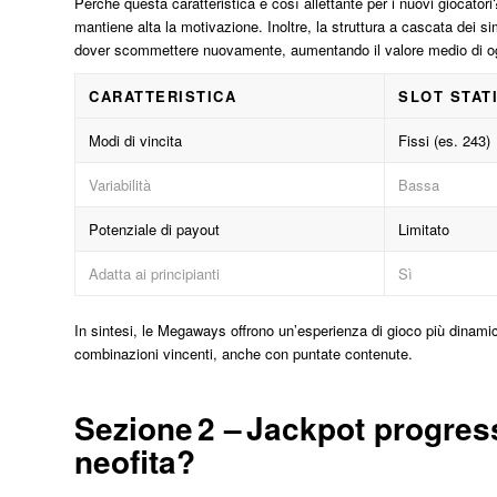
Perché questa caratteristica è così allettante per i nuovi giocatori
mantiene alta la motivazione. Inoltre, la struttura a cascata dei 
dover scommettere nuovamente, aumentando il valore medio di o
CARATTERISTICA
SLOT STAT
Modi di vincita
Fissi (es. 243)
Variabilità
Bassa
Potenziale di payout
Limitato
Adatta ai principianti
Sì
In sintesi, le Megaways offrono un’esperienza di gioco più dinamica
combinazioni vincenti, anche con puntate contenute.
Sezione 2 – Jackpot progress
neofita?