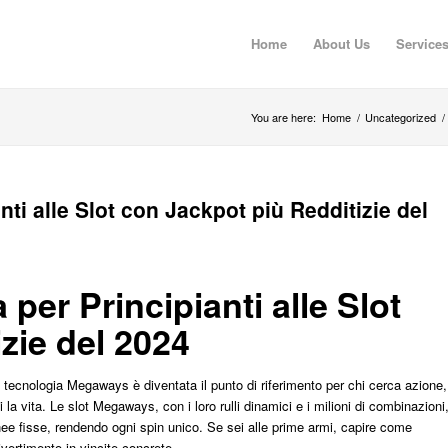
Home
About Us
Service
You are here:
Home
/
Uncategorized
/
i alle Slot con Jackpot più Redditizie del
er Principianti alle Slot
zie del 2024
a tecnologia Megaways è diventata il punto di riferimento per chi cerca azione,
i la vita. Le slot Megaways, con i loro rulli dinamici e i milioni di combinazioni
 linee fisse, rendendo ogni spin unico. Se sei alle prime armi, capire come
vertimento in vincite concrete.