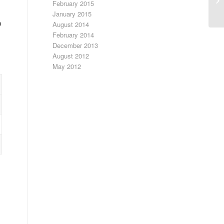
February 2015
gi
January 2015
a
August 2014
February 2014
December 2013
August 2012
May 2012