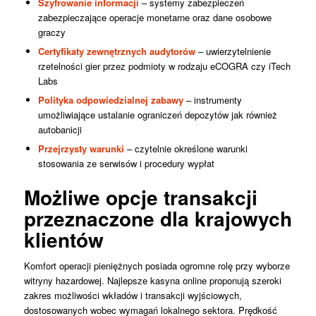
Szyfrowanie informacji
– systemy zabezpieczeń
zabezpieczające operacje monetarne oraz dane osobowe
graczy
Certyfikaty zewnętrznych audytorów
– uwierzytelnienie
rzetelności gier przez podmioty w rodzaju eCOGRA czy iTech
Labs
Polityka odpowiedzialnej zabawy
– instrumenty
umożliwiające ustalanie ograniczeń depozytów jak również
autobanicji
Przejrzysty warunki
– czytelnie określone warunki
stosowania ze serwisów i procedury wypłat
Możliwe opcje transakcji
przeznaczone dla krajowych
klientów
Komfort operacji pieniężnych posiada ogromne rolę przy wyborze
witryny hazardowej. Najlepsze kasyna online proponują szeroki
zakres możliwości wkładów i transakcji wyjściowych,
dostosowanych wobec wymagań lokalnego sektora. Prędkość