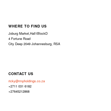
WHERE TO FIND US
Joburg Market,Hall1BlockD
4 Fortune Road
City Deep 2049 Johannesburg, RSA
CONTACT US
ricky@rmpholdings.co.za
+2711 031 6182
+27645212868