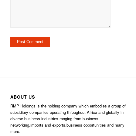
ABOUT US
RMP Holdings is the holding company which embodies a group of
subsidiary companies operating throughout Africa and globally in
diverse business industries ranging from business
networking,imports and exports,business opportunities and many
more.