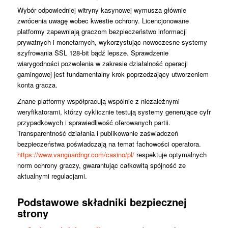
Wybór odpowiedniej witryny kasynowej wymusza głównie
zwrócenia uwagę wobec kwestie ochrony. Licencjonowane
platformy zapewniają graczom bezpieczeństwo informacji
prywatnych i monetarnych, wykorzystując nowoczesne systemy
szyfrowania SSL 128-bit bądź lepsze. Sprawdzenie
wiarygodności pozwolenia w zakresie działalność operacji
gamingowej jest fundamentalny krok poprzedzający utworzeniem
konta gracza.
Znane platformy współpracują wspólnie z niezależnymi
weryfikatorami, którzy cyklicznie testują systemy generujące cyfr
przypadkowych i sprawiedliwość oferowanych partii.
Transparentność działania i publikowanie zaświadczeń
bezpieczeństwa poświadczają na temat fachowości operatora.
https://www.vanguardngr.com/casino/pl/
respektuje optymalnych
norm ochrony graczy, gwarantując całkowitą spójność ze
aktualnymi regulacjami.
Podstawowe składniki bezpiecznej
strony