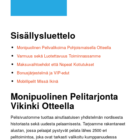
Sisällysluettelo
Monipuolinen Pelivalikoima Pohjoismaisella Otteella
Varmuus sekä Luotettavuus Toiminnassamme
Maksuvaihtoehdot että Nopeat Kotiutukset
Bonusjärjestelmä ja VIP-edut
Mobiilipelit Missä Ikinä
Monipuolinen Pelitarjonta
Vikinki Otteella
Pelisivustomme tuottaa ainutlaatuisen yhdistelmän nordisesta
historiasta sekä uudesta pelaamisesta. Tarjoamme rakentaneet
alustan, jossa pelaajat pystyvät pelata lähes 2500 eri
pelitoimintoa, joka ovat tarkasti valikoitu kumppanuudessa