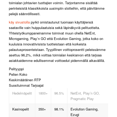
toimialan johtavien tuottajien voimin. Tarjontamme sisältää
perinteisistä klassikkoista uusimpiin slotteihin, että päivitämme
pelejä säännöllisesti.
käy sivustolla
pyrkii omistautunut tuomaan käyttäjiensä
saataville vain huippulaatuisia sekä läpinäkyviä pelituotteita.
Yhteistyökumppaneinamme toimivat muun ohella NetEnt,
Microgaming, Play’n GO että Evolution Gaming, jotka koko on
kuuluisia innovatiivisista tuotteistaan että korkeista
palautusprosenteistaan. Tyypillinen voittoprosentti peleissämme
asettuu 96,2%, mikä voittaa toimialan keskiarvon että tarjoaa
asiakkaidemme edullisemmat voittoedut pidemmällä aikavälillä.
Pelityyppi
Pelien Koko
Keskimääräinen RTP
Suosituimmat Tarjoajat
Hedelmäpelit
1800+
96.5%
NetEnt, Play’n GO,
Pragmatic Play
Kasinopelit
350+
98.1%
Evolution Gaming,
Ezugi