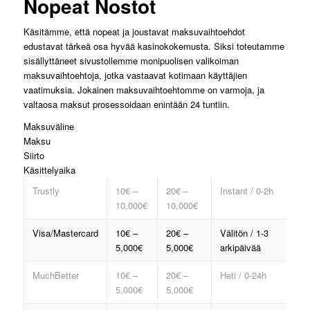
Nopeat Nostot
Käsitämme, että nopeat ja joustavat maksuvaihtoehdot
edustavat tärkeä osa hyvää kasinokokemusta. Siksi toteutamme
sisällyttäneet sivustollemme monipuolisen valikoiman
maksuvaihtoehtoja, jotka vastaavat kotimaan käyttäjien
vaatimuksia. Jokainen maksuvaihtoehtomme on varmoja, ja
valtaosa maksut prosessoidaan enintään 24 tuntiin.
Maksuväline
Maksu
Siirto
Käsittelyaika
Trustly
10€ –
20€ –
Instant / 0-2h
10,000€
10,000€
Visa/Mastercard
10€ –
20€ –
Välitön / 1-3
5,000€
5,000€
arkipäivää
MuchBetter
10€ –
20€ –
Heti / 0-24h
5,000€
5,000€