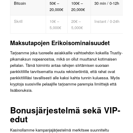
Bitcoin
50€ –
100€ –
30 min / 0-12h
20,000€
20,000€
Skrill
10€ –
20€ –
Instant / 0-24h
5,000€
5,000€
Maksutapojen Erikoisominaisuudet
Tarjoamme joka tuoreelle asiakkaille vaihtoehdon kokeilla Trustly-
pikamaksun nopeanostoa, mikä on ollut muuttanut kotimaisen
pelialan. Tämä toiminto antaa rahojen siirtämisen suoraan
pankkitilille tarvitsematta muuta rekisteröintiä, että rahat ovat
pankkitililläsi tavallisesti alle kaksi kahta tunnin kuluessa. Myös
kryptoja suosiville pelaajille tarjoamme parempia limiittejä että
lisäbonuksia.
Bonusjärjestelmä sekä VIP-
edut
Kasinollamme kampanjajärjestelmä merkitsee suunniteltu