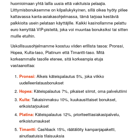
huomioimaan yhtä lailla uusia että vakituisia pelaajia.
Liittymisbonuksemme on kilpailukykyinen, sillä oikea hyöty piilee
kattavassa kanta-asiakasohjelmassa, tämä tarjoaa kestäviä
palkkioita usein pelataan käyttäjille. Kaikki kasinollamme pelattu
euro kerryttää VIP-pisteitä, joka voi muuntaa bonuksiksi tai sitten
muille etuihin.
Uskollisuusohjelmamme koostuu viiden erillista tasoa: Pronssi,
Hopea, Kulta-taso, Platinum että Timantti-taso. Mitä
korkeammalle tasolle etenee, sitä korkeampia etuja
vastaanottaa:
Pronssi:
Alkeis käteispalautus 5%, joka viikko
uudelleenlatausbonukset
Hopea:
Käteispalautus 7%, pikaiset siirrot, oma palvelutiimi
Kulta:
Takaisinmaksu 10%, kuukausittaiset bonukset,
erikoistarjoukset
Platina:
Käteispalautus 12%, prioriteettiasiakasipalvelu,
erikoisturnaukset
Timantti:
Cashback 15%, räätälöity kampanjapaketti,
ainutlaatuisia tilaisuuksia