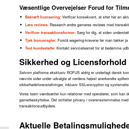
Væsentlige Overvejelser Forud for Tilm
Bekræft licensering:
Verificer konsekvent, at sitet har en akt
Læs reviews:
Research andre gameres reviews med transakti
Verificer transaktionsformer:
Sørg for dig, at siden understøt
Tjek bonusregler:
Forstå wagering-kravene før man takker ja 
Test kundestøtte:
Kontakt serviceteamet for at bedømme udb
Sikkerhed og Licensforhold
Selvom platforme eksklusiv ROFUS aldrig er underlagt dansk kontro
nævnte sider under udvalgte af verdens højest anerkendte spillem
sikkerhedsforanstaltninger, inklusiv SSL-encryption og systematis
Vores team værdsætter kun relationer med operatører, som kan dok
gamerbeskyttelse. Det omfatter privacy i overensstemmelse med
transaktionsudbydere.
Aktuelle Betalingsmulighed