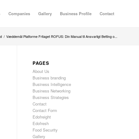
s
Companies
Gallery
Business Profile
Contact
ed
/
Væddemål Platforme Fritaget ROFUS: Din Manual til Ansvarligt Betting o...
PAGES
About Us
Business branding
Business Intelligence
Business Networking
Business Strategies
Contact
Contact Form
Edofreight
Edofresh
Food Security
Gallery