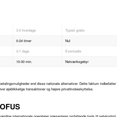
3-5 hverdage
Typisk gratis
0-24 timer
Nul
3-7 dage
Eventuelle
10-30 min.
Netværksgebyr
betalingsmuligheder end disse nationale alternativer. Dette faktum indbefatter
ver øjeblikkelige transaktioner og højere privatlivsbeskyttelse.
 ROFUS
ærdige internationale operatører præsenterer omfattende tools til selvkontrol,