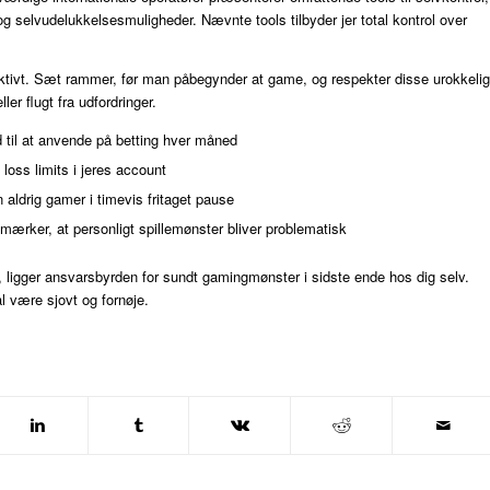
g selvudelukkelsesmuligheder. Nævnte tools tilbyder jer total kontrol over
ktivt. Sæt rammer, før man påbegynder at game, og respekter disse urokkelig
er flugt fra udfordringer.
 til at anvende på betting hver måned
 loss limits i jeres account
 aldrig gamer i timevis fritaget pause
mærker, at personligt spillemønster bliver problematisk
g, ligger ansvarsbyrden for sundt gamingmønster i sidste ende hos dig selv.
l være sjovt og fornøje.