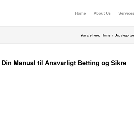
Home
About Us
Service
You are here:
Home
/
Uncategoriz
in Manual til Ansvarligt Betting og Sikre