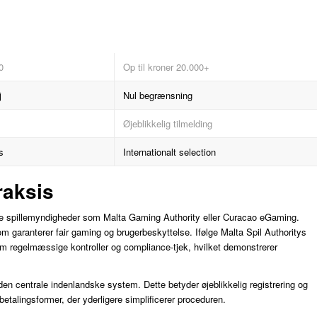
0
Op til kroner 20.000+
j
Nul begrænsning
Øjeblikkelig tilmelding
s
Internationalt selection
raksis
de spillemyndigheder som Malta Gaming Authority eller Curacao eGaming.
som garanterer fair gaming og brugerbeskyttelse. Ifølge Malta Spil Authoritys
em regelmæssige kontroller og compliance-tjek, hvilket demonstrerer
r den centrale indenlandske system. Dette betyder øjeblikkelig registrering og
 betalingsformer, der yderligere simplificerer proceduren.