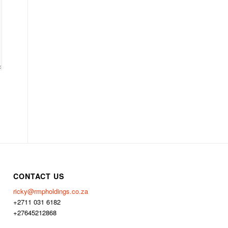
CONTACT US
ricky@rmpholdings.co.za
+2711 031 6182
+27645212868