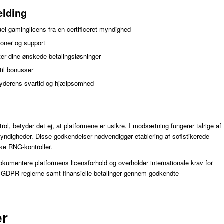
elding
uel gaminglicens fra en certificeret myndighed
oner og support
ter dine ønskede betalingsløsninger
til bonusser
yderens svartid og hjælpsomhed
l, betyder det ej, at platformene er usikre. I modsætning fungerer talrige af
yndigheder. Disse godkendelser nødvendiggør etablering af sofistikerede
ke RNG-kontroller.
umentere platformens licensforhold og overholder internationale krav for
 GDPR-reglerne samt finansielle betalinger gennem godkendte
er