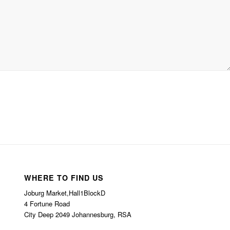
WHERE TO FIND US
Joburg Market,Hall1BlockD
4 Fortune Road
City Deep 2049 Johannesburg, RSA