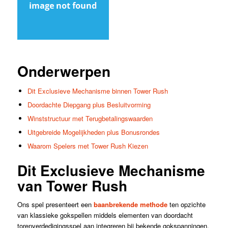
Onderwerpen
Dit Exclusieve Mechanisme binnen Tower Rush
Doordachte Diepgang plus Besluitvorming
Winststructuur met Terugbetalingswaarden
Uitgebreide Mogelijkheden plus Bonusrondes
Waarom Spelers met Tower Rush Kiezen
Dit Exclusieve Mechanisme
van Tower Rush
Ons spel presenteert een
baanbrekende methode
ten opzichte
van klassieke gokspellen middels elementen van doordacht
torenverdedigingsspel aan integreren bij bekende gokspanningen.