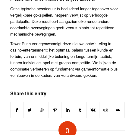
Onze typische sessieduur is beduidend langer tegenover voor
vergelijkbare gokspellen, hetgeen verwijst op verhoogde
participatie. Deze resulteert aangezien elke ronde andere
doordachte overwegingen geeft versus plaats tot repetitieve
mechanische bewegingen.
Tower Rush vertegenwoordigt deze nieuwe ontwikkeling in
casino-entertainment: het optimaal balans tussen kunde en
fortuin, van onmiddellijke beloning en lange termijn tactiek,
tussen individueel spel met groeps competitie. We blijven de
combinatie verbeteren op fundament via game-informatie plus
vernieuwen in de kaders van verantwoord gokken.
Share this entry
0