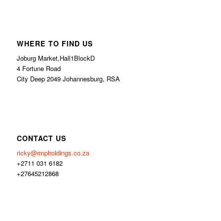
WHERE TO FIND US
Joburg Market,Hall1BlockD
4 Fortune Road
City Deep 2049 Johannesburg, RSA
CONTACT US
ricky@rmpholdings.co.za
+2711 031 6182
+27645212868