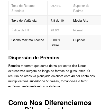
Taxa de Retorno
96,48%
Superior da
Standard
Padrão
Taxa de Variância
7,8 de 10
Média-Alta
Índice de Hit
28.6%
Normal
Ganho Máximo Teórico
5.000x
Superior
Stake
Dispersão de Prêmios
Estudos mostram que cerca de 65 por cento dos lucros
expressivos surgem ao longo de formas de giros livres. O
recurso de ofensiva planejado colabora com 40 por cento dos
multiplicativos superior de 50 vezes, tornando-se o fator
extremamente rentável do o sistema.
Como Nos Diferenciamos