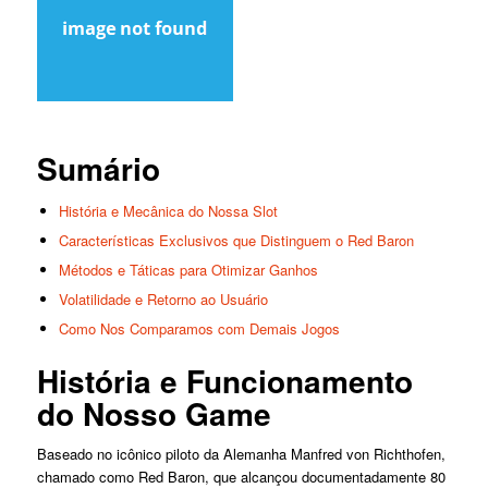
Sumário
História e Mecânica do Nossa Slot
Características Exclusivos que Distinguem o Red Baron
Métodos e Táticas para Otimizar Ganhos
Volatilidade e Retorno ao Usuário
Como Nos Comparamos com Demais Jogos
História e Funcionamento
do Nosso Game
Baseado no icônico piloto da Alemanha Manfred von Richthofen,
chamado como Red Baron, que alcançou documentadamente 80