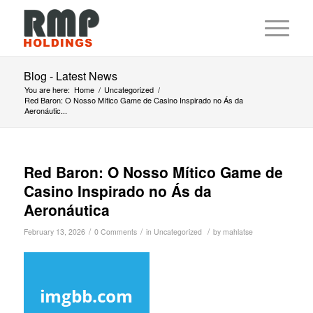
Blog - Latest News
You are here:
Home
/
Uncategorized
/
Red Baron: O Nosso Mítico Game de Casino Inspirado no Ás da
Aeronáutic...
Red Baron: O Nosso Mítico Game de
Casino Inspirado no Ás da
Aeronáutica
/
/
/
February 13, 2026
0 Comments
in
Uncategorized
by
mahlatse