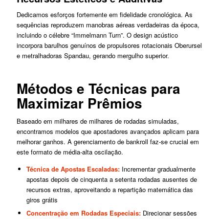
Dedicamos esforços fortemente em fidelidade cronológica. As
sequências reproduzem manobras aéreas verdadeiras da época,
incluindo o célebre “Immelmann Turn”. O design acústico
incorpora barulhos genuínos de propulsores rotacionais Oberursel
e metralhadoras Spandau, gerando mergulho superior.
Métodos e Técnicas para
Maximizar Prêmios
Baseado em milhares de milhares de rodadas simuladas,
encontramos modelos que apostadores avançados aplicam para
melhorar ganhos. A gerenciamento de bankroll faz-se crucial em
este formato de média-alta oscilação.
Técnica de Apostas Escaladas:
Incrementar gradualmente
apostas depois de cinquenta a setenta rodadas ausentes de
recursos extras, aproveitando a repartição matemática das
giros grátis
Concentração em Rodadas Especiais:
Direcionar sessões