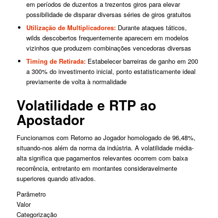
em períodos de duzentos a trezentos giros para elevar
possibilidade de disparar diversas séries de giros gratuitos
Utilização de Multiplicadores:
Durante ataques táticos,
wilds descobertos frequentemente aparecem em modelos
vizinhos que produzem combinações vencedoras diversas
Timing de Retirada:
Estabelecer barreiras de ganho em 200
a 300% do investimento inicial, ponto estatisticamente ideal
previamente de volta à normalidade
Volatilidade e RTP ao
Apostador
Funcionamos com Retorno ao Jogador homologado de 96,48%,
situando-nos além da norma da indústria. A volatilidade média-
alta significa que pagamentos relevantes ocorrem com baixa
recorrência, entretanto em montantes consideravelmente
superiores quando ativados.
Parâmetro
Valor
Categorização