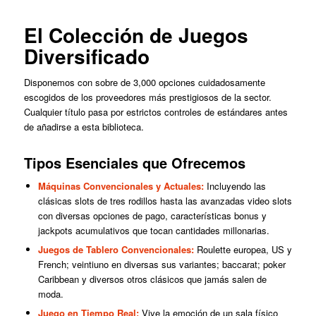
El Colección de Juegos
Diversificado
Disponemos con sobre de 3,000 opciones cuidadosamente
escogidos de los proveedores más prestigiosos de la sector.
Cualquier título pasa por estrictos controles de estándares antes
de añadirse a esta biblioteca.
Tipos Esenciales que Ofrecemos
Máquinas Convencionales y Actuales:
Incluyendo las
clásicas slots de tres rodillos hasta las avanzadas video slots
con diversas opciones de pago, características bonus y
jackpots acumulativos que tocan cantidades millonarias.
Juegos de Tablero Convencionales:
Roulette europea, US y
French; veintiuno en diversas sus variantes; baccarat; poker
Caribbean y diversos otros clásicos que jamás salen de
moda.
Juego en Tiempo Real:
Vive la emoción de un sala físico