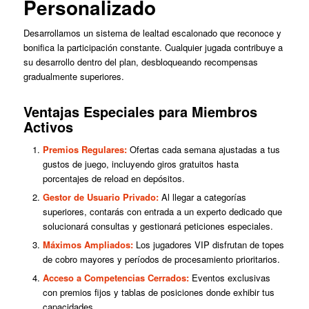
Personalizado
Desarrollamos un sistema de lealtad escalonado que reconoce y
bonifica la participación constante. Cualquier jugada contribuye a
su desarrollo dentro del plan, desbloqueando recompensas
gradualmente superiores.
Ventajas Especiales para Miembros
Activos
Premios Regulares:
Ofertas cada semana ajustadas a tus
gustos de juego, incluyendo giros gratuitos hasta
porcentajes de reload en depósitos.
Gestor de Usuario Privado:
Al llegar a categorías
superiores, contarás con entrada a un experto dedicado que
solucionará consultas y gestionará peticiones especiales.
Máximos Ampliados:
Los jugadores VIP disfrutan de topes
de cobro mayores y períodos de procesamiento prioritarios.
Acceso a Competencias Cerrados:
Eventos exclusivas
con premios fijos y tablas de posiciones donde exhibir tus
capacidades.