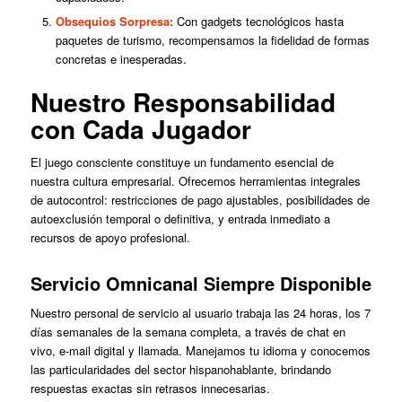
Obsequios Sorpresa:
Con gadgets tecnológicos hasta
paquetes de turismo, recompensamos la fidelidad de formas
concretas e inesperadas.
Nuestro Responsabilidad
con Cada Jugador
El juego consciente constituye un fundamento esencial de
nuestra cultura empresarial. Ofrecemos herramientas integrales
de autocontrol: restricciones de pago ajustables, posibilidades de
autoexclusión temporal o definitiva, y entrada inmediato a
recursos de apoyo profesional.
Servicio Omnicanal Siempre Disponible
Nuestro personal de servicio al usuario trabaja las 24 horas, los 7
días semanales de la semana completa, a través de chat en
vivo, e-mail digital y llamada. Manejamos tu idioma y conocemos
las particularidades del sector hispanohablante, brindando
respuestas exactas sin retrasos innecesarias.