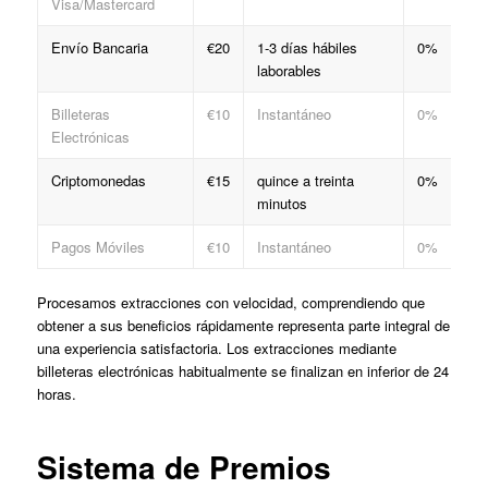
Visa/Mastercard
Envío Bancaria
€20
1-3 días hábiles
0%
laborables
Billeteras
€10
Instantáneo
0%
Electrónicas
Criptomonedas
€15
quince a treinta
0%
minutos
Pagos Móviles
€10
Instantáneo
0%
Procesamos extracciones con velocidad, comprendiendo que
obtener a sus beneficios rápidamente representa parte integral de
una experiencia satisfactoria. Los extracciones mediante
billeteras electrónicas habitualmente se finalizan en inferior de 24
horas.
Sistema de Premios