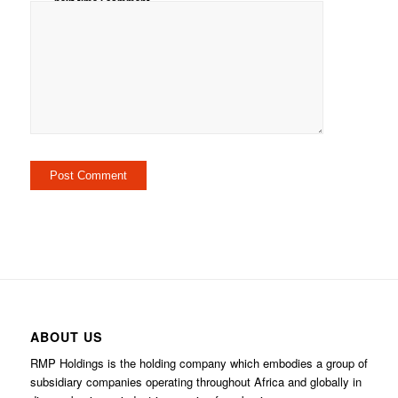
next time I comment.
ABOUT US
RMP Holdings is the holding company which embodies a group of
subsidiary companies operating throughout Africa and globally in