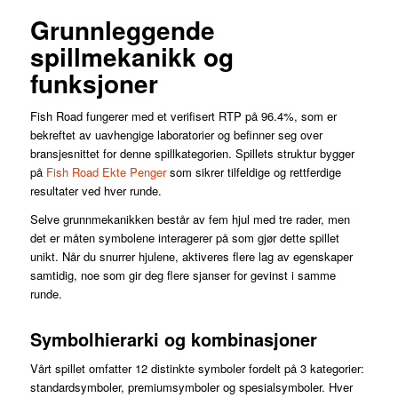
Grunnleggende
spillmekanikk og
funksjoner
Fish Road fungerer med et verifisert RTP på 96.4%, som er
bekreftet av uavhengige laboratorier og befinner seg over
bransjesnittet for denne spillkategorien. Spillets struktur bygger
på
Fish Road Ekte Penger
som sikrer tilfeldige og rettferdige
resultater ved hver runde.
Selve grunnmekanikken består av fem hjul med tre rader, men
det er måten symbolene interagerer på som gjør dette spillet
unikt. Når du snurrer hjulene, aktiveres flere lag av egenskaper
samtidig, noe som gir deg flere sjanser for gevinst i samme
runde.
Symbolhierarki og kombinasjoner
Vårt spillet omfatter 12 distinkte symboler fordelt på 3 kategorier:
standardsymboler, premiumsymboler og spesialsymboler. Hver