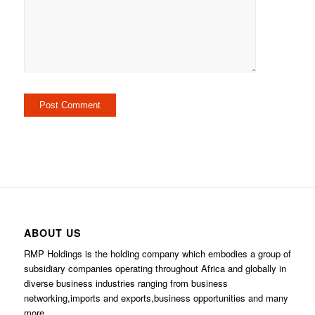
ABOUT US
RMP Holdings is the holding company which embodies a group of
subsidiary companies operating throughout Africa and globally in
diverse business industries ranging from business
networking,imports and exports,business opportunities and many
more.