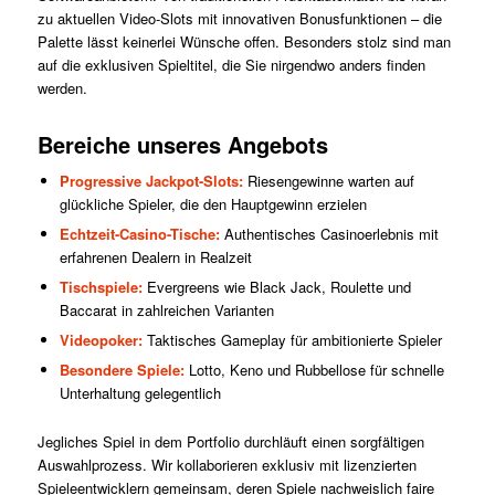
zu aktuellen Video-Slots mit innovativen Bonusfunktionen – die
Palette lässt keinerlei Wünsche offen. Besonders stolz sind man
auf die exklusiven Spieltitel, die Sie nirgendwo anders finden
werden.
Bereiche unseres Angebots
Progressive Jackpot-Slots:
Riesengewinne warten auf
glückliche Spieler, die den Hauptgewinn erzielen
Echtzeit-Casino-Tische:
Authentisches Casinoerlebnis mit
erfahrenen Dealern in Realzeit
Tischspiele:
Evergreens wie Black Jack, Roulette und
Baccarat in zahlreichen Varianten
Videopoker:
Taktisches Gameplay für ambitionierte Spieler
Besondere Spiele:
Lotto, Keno und Rubbellose für schnelle
Unterhaltung gelegentlich
Jegliches Spiel in dem Portfolio durchläuft einen sorgfältigen
Auswahlprozess. Wir kollaborieren exklusiv mit lizenzierten
Spieleentwicklern gemeinsam, deren Spiele nachweislich faire