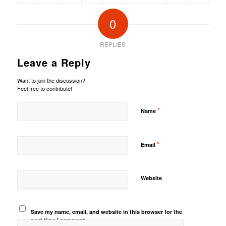
0
REPLIES
Leave a Reply
Want to join the discussion?
Feel free to contribute!
*
Name
*
Email
Website
Save my name, email, and website in this browser for the
next time I comment.