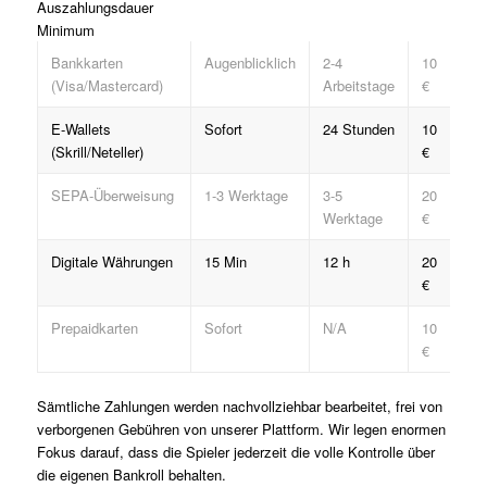
Auszahlungsdauer
Minimum
Bankkarten
Augenblicklich
2-4
10
(Visa/Mastercard)
Arbeitstage
€
E-Wallets
Sofort
24 Stunden
10
(Skrill/Neteller)
€
SEPA-Überweisung
1-3 Werktage
3-5
20
Werktage
€
Digitale Währungen
15 Min
12 h
20
€
Prepaidkarten
Sofort
N/A
10
€
Sämtliche Zahlungen werden nachvollziehbar bearbeitet, frei von
verborgenen Gebühren von unserer Plattform. Wir legen enormen
Fokus darauf, dass die Spieler jederzeit die volle Kontrolle über
die eigenen Bankroll behalten.