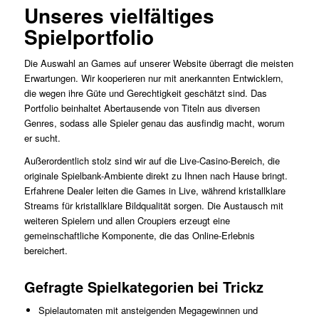
Unseres vielfältiges
Spielportfolio
Die Auswahl an Games auf unserer Website überragt die meisten
Erwartungen. Wir kooperieren nur mit anerkannten Entwicklern,
die wegen ihre Güte und Gerechtigkeit geschätzt sind. Das
Portfolio beinhaltet Abertausende von Titeln aus diversen
Genres, sodass alle Spieler genau das ausfindig macht, worum
er sucht.
Außerordentlich stolz sind wir auf die Live-Casino-Bereich, die
originale Spielbank-Ambiente direkt zu Ihnen nach Hause bringt.
Erfahrene Dealer leiten die Games in Live, während kristallklare
Streams für kristallklare Bildqualität sorgen. Die Austausch mit
weiteren Spielern und allen Croupiers erzeugt eine
gemeinschaftliche Komponente, die das Online-Erlebnis
bereichert.
Gefragte Spielkategorien bei Trickz
Spielautomaten mit ansteigenden Megagewinnen und