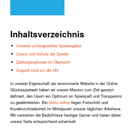
Inhaltsverzeichnis
Unseres umfangreiches Spielangebot
Lizenz und Schutz der Spieler
Zahlungsoptionen im Übersicht
Support rund um die Uhr
In unserer Eigenschaft als renommierte Website in der Online
Glücksspielwelt haben wir unsere Mission zum Ziel gesetzt
definiert, den Usern ein Optimum an Spielspaß und Transparenz
zu gewährleisten. Bei
trickz online
liegen Fortschritt und
Kundenzufriedenheit im Mittelpunkt unserer täglichen Arbeitens.
Wir verstehen die Bedürfnisse heutiger Gamer und haben daher
unsere Seite entsprechend entwickelt.