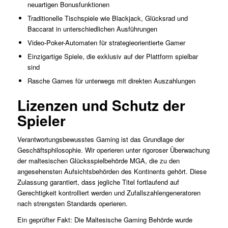
neuartigen Bonusfunktionen
Traditionelle Tischspiele wie Blackjack, Glücksrad und
Baccarat in unterschiedlichen Ausführungen
Video-Poker-Automaten für strategieorientierte Gamer
Einzigartige Spiele, die exklusiv auf der Plattform spielbar
sind
Rasche Games für unterwegs mit direkten Auszahlungen
Lizenzen und Schutz der
Spieler
Verantwortungsbewusstes Gaming ist das Grundlage der
Geschäftsphilosophie. Wir operieren unter rigoroser Überwachung
der maltesischen Glücksspielbehörde MGA, die zu den
angesehensten Aufsichtsbehörden des Kontinents gehört. Diese
Zulassung garantiert, dass jegliche Titel fortlaufend auf
Gerechtigkeit kontrolliert werden und Zufallszahlengeneratoren
nach strengsten Standards operieren.
Ein geprüfter Fakt: Die Maltesische Gaming Behörde wurde