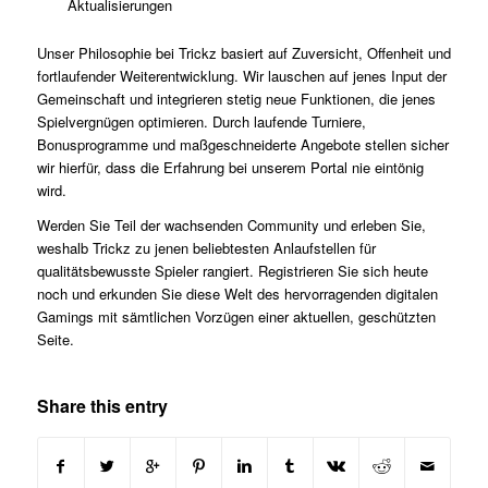
Aktualisierungen
Unser Philosophie bei Trickz basiert auf Zuversicht, Offenheit und
fortlaufender Weiterentwicklung. Wir lauschen auf jenes Input der
Gemeinschaft und integrieren stetig neue Funktionen, die jenes
Spielvergnügen optimieren. Durch laufende Turniere,
Bonusprogramme und maßgeschneiderte Angebote stellen sicher
wir hierfür, dass die Erfahrung bei unserem Portal nie eintönig
wird.
Werden Sie Teil der wachsenden Community und erleben Sie,
weshalb Trickz zu jenen beliebtesten Anlaufstellen für
qualitätsbewusste Spieler rangiert. Registrieren Sie sich heute
noch und erkunden Sie diese Welt des hervorragenden digitalen
Gamings mit sämtlichen Vorzügen einer aktuellen, geschützten
Seite.
Share this entry