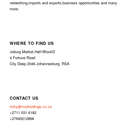
networking,imports and exports,business opportunities and many
more.
WHERE TO FIND US
Joburg Market,Hall1BlockD
4 Fortune Road
City Deep 2049 Johannesburg, RSA
CONTACT US
ricky@rmpholdings.co.za
+2711 031 6182
+27645212868