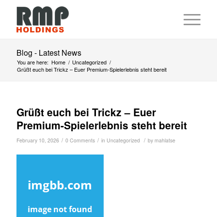
Blog - Latest News
You are here:
Home
/
Uncategorized
/
Grüßt euch bei Trickz – Euer Premium-Spielerlebnis steht bereit
Grüßt euch bei Trickz – Euer
Premium-Spielerlebnis steht bereit
/
/
/
February 10, 2026
0 Comments
in
Uncategorized
by
mahlatse