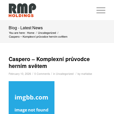
Blog - Latest News
You are here:
Home
/
Uncategorized
/
Caspero – Komplexní průvodce herním světem
Caspero – Komplexní průvodce
herním světem
/
/
/
February 10, 2026
0 Comments
in
Uncategorized
by
mahlatse