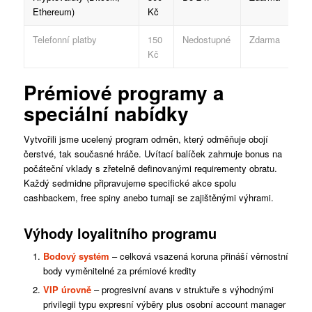
Ethereum)
Kč
Telefonní platby
150
Nedostupné
Zdarma
Kč
Prémiové programy a
speciální nabídky
Vytvořili jsme ucelený program odměn, který odměňuje obojí
čerstvé, tak současné hráče. Uvítací balíček zahrnuje bonus na
počáteční vklady s zřetelně definovanými requirementy obratu.
Každý sedmidne připravujeme specifické akce spolu
cashbackem, free spiny anebo turnaji se zajištěnými výhrami.
Výhody loyalitního programu
Bodový systém
– celková vsazená koruna přináší věrnostní
body vyměnitelné za prémiové kredity
VIP úrovně
– progresivní avans v struktuře s výhodnými
privilegii typu expresní výběry plus osobní account manager