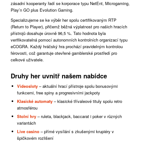
zásadní kooperanty řadí se korporace typu NetEnt, Microgaming,
Play’n GO plus Evolution Gaming.
Specializujeme se ke výběr her spolu certifikovaným RTP
(Return to Player), přičemž běžná výplatnost pro našich hracích
přístrojů dosahuje úrovně 96,5 %. Tato hodnota byla
verifikovatelná pomocí autonomních kontrolních organizací typu
eCOGRA. Každý hráčský hra prochází pravidelným kontrolou
férovosti, což garantuje otevřené gamblerské prostředí pro
celkové uživatele.
Druhy her uvnitř našem nabídce
Videosloty
– aktuální hrací přístroje spolu bonusovými
funkcemi, free spiny a progresivními jackpoty
Klasické automaty
– klasické třívaleové tituly spolu retro
atmosférou
Stolní hry
– ruleta, blackjack, baccarat i poker v různých
variantách
Live casino
– přímé vysílání s zkušenými krupiéry v
špičkovém rozlišení