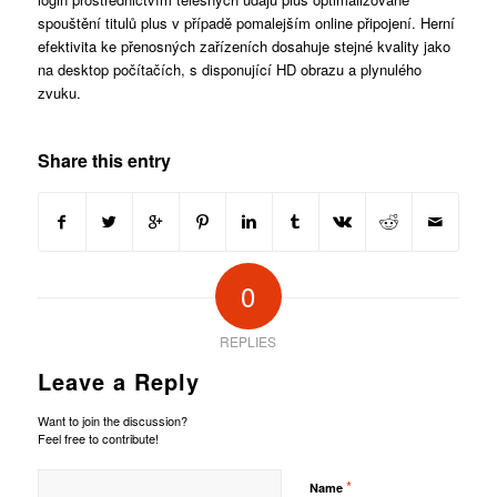
spouštění titulů plus v případě pomalejším online připojení. Herní
efektivita ke přenosných zařízeních dosahuje stejné kvality jako
na desktop počítačích, s disponující HD obrazu a plynulého
zvuku.
Share this entry
0
REPLIES
Leave a Reply
Want to join the discussion?
Feel free to contribute!
*
Name