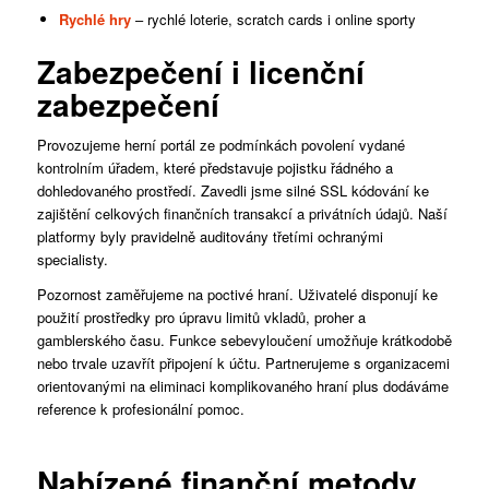
Rychlé hry
– rychlé loterie, scratch cards i online sporty
Zabezpečení i licenční
zabezpečení
Provozujeme herní portál ze podmínkách povolení vydané
kontrolním úřadem, které představuje pojistku řádného a
dohledovaného prostředí. Zavedli jsme silné SSL kódování ke
zajištění celkových finančních transakcí a privátních údajů. Naší
platformy byly pravidelně auditovány třetími ochranými
specialisty.
Pozornost zaměřujeme na poctivé hraní. Uživatelé disponují ke
použití prostředky pro úpravu limitů vkladů, proher a
gamblerského času. Funkce sebevyloučení umožňuje krátkodobě
nebo trvale uzavřít připojení k účtu. Partnerujeme s organizacemi
orientovanými na eliminaci komplikovaného hraní plus dodáváme
reference k profesionální pomoc.
Nabízené finanční metody