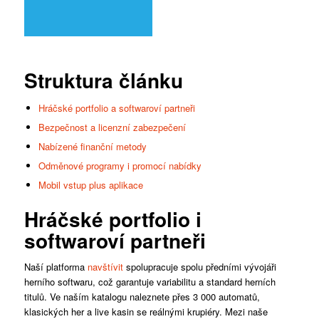
Struktura článku
Hráčské portfolio a softwaroví partneři
Bezpečnost a licenzní zabezpečení
Nabízené finanční metody
Odměnové programy i promocí nabídky
Mobil vstup plus aplikace
Hráčské portfolio i
softwaroví partneři
Naší platforma
navštívit
spolupracuje spolu předními vývojáři
herního softwaru, což garantuje variabilitu a standard herních
titulů. Ve naším katalogu naleznete přes 3 000 automatů,
klasických her a live kasin se reálnými krupiéry. Mezi naše