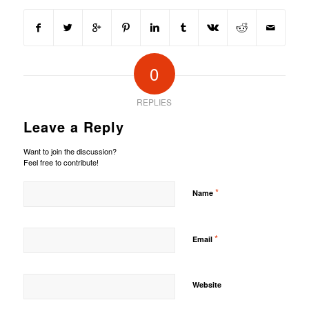
0
REPLIES
Leave a Reply
Want to join the discussion?
Feel free to contribute!
*
Name
*
Email
Website