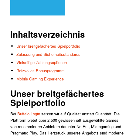
Inhaltsverzeichnis
Unser breitgefächertes Spielportfolio
Zulassung und Sicherheitsstandards
Vielseitige Zahlungsoptionen
Reizvolles Bonusprogramm
Mobile Gaming Experience
Unser breitgefächertes
Spielportfolio
Bei
Buffalo Login
setzen wir auf Qualität anstatt Quantität. Die
Plattform bietet über 2.500 gewissenhaft ausgewählte Games
von renommierten Anbietern darunter NetEnt, Microgaming und
Pragmatic Play. Das Herzstück unseres Angebots sind moderne