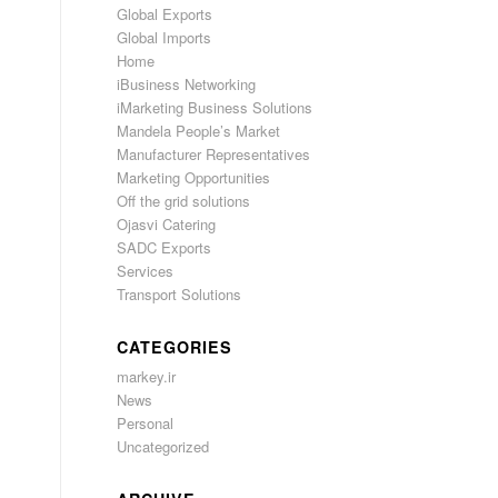
Global Exports
Global Imports
Home
iBusiness Networking
iMarketing Business Solutions
Mandela People’s Market
Manufacturer Representatives
Marketing Opportunities
Off the grid solutions
Ojasvi Catering
SADC Exports
Services
Transport Solutions
CATEGORIES
markey.ir
News
Personal
Uncategorized