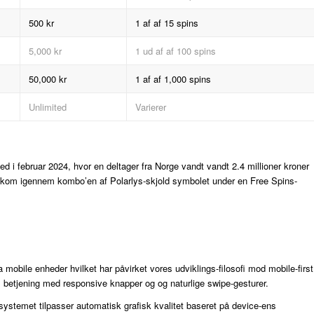
500 kr
1 af af 15 spins
5,000 kr
1 ud af af 100 spins
50,000 kr
1 af af 1,000 spins
Unlimited
Varierer
d i februar 2024, hvor en deltager fra Norge vandt vandt 2.4 millioner kroner
ng kom igennem kombo’en af Polarlys-skjold symbolet under en Free Spins-
 mobile enheder hvilket har påvirket vores udviklings-filosofi mod mobile-first
 betjening med responsive knapper og og naturlige swipe-gesturer.
systemet tilpasser automatisk grafisk kvalitet baseret på device-ens