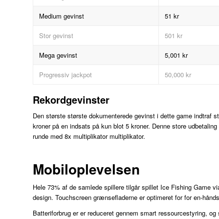
Medium gevinst
51 kr
Stor gevinst
501 kr
Mega gevinst
5,001 kr
Progressiv jackpot
50,000 kr
Rekordgevinster
Den største største dokumenterede gevinst i dette game indtraf ste
kroner på en indsats på kun blot 5 kroner. Denne store udbetali
runde med 8x multiplikator multiplikator.
Mobiloplevelsen
Hele 73% af de samlede spillere tilgår spillet Ice Fishing Game via
design. Touchscreen grænsefladerne er optimeret for for en-hånds
Batteriforbrug er er reduceret gennem smart ressourcestyring, og 