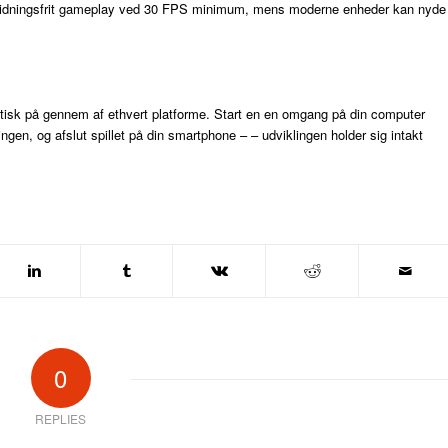
 gnidningsfrit gameplay ved 30 FPS minimum, mens moderne enheder kan nyde
matisk på gennem af ethvert platforme. Start en en omgang på din computer
gen, og afslut spillet på din smartphone – – udviklingen holder sig intakt
0
REPLIES