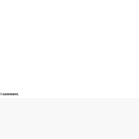
e I comment.