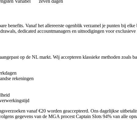
engsten
Variabel
zeven dagen
re benefits. Vanaf het allereerste ogenblik verzamel je punten bij el
hdrawals, dedicated accountmanagers en uitnodigingen voor exclusieve 
jn aangepast op de NL markt. Wij accepteren klassieke methoden zoals b
werkdagen
landse rekeningen
lheid
verwerkingstijd
alingsverzoeken vanaf €20 worden geaccepteerd. Ons dagelijkse uitbetalin
eit: volgens gegevens van de MGA procest Captain Slots 94% van alle o