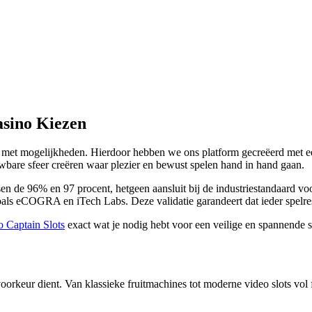
sino Kiezen
s met mogelijkheden. Hierdoor hebben we ons platform gecreëerd met een
wbare sfeer creëren waar plezier en bewust spelen hand in hand gaan.
ssen de 96% en 97 procent, hetgeen aansluit bij de industriestandaard 
n zoals eCOGRA en iTech Labs. Deze validatie garandeert dat ieder spelr
o Captain Slots
exact wat je nodig hebt voor een veilige en spannende s
voorkeur dient. Van klassieke fruitmachines tot moderne video slots vol