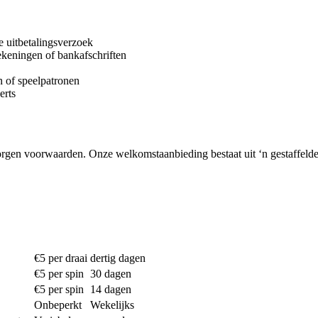
le uitbetalingsverzoek
ekeningen of bankafschriften
n of speelpatronen
erts
gen voorwaarden. Onze welkomstaanbieding bestaat uit ‘n gestaffelde s
€5 per draai
dertig dagen
€5 per spin
30 dagen
€5 per spin
14 dagen
Onbeperkt
Wekelijks