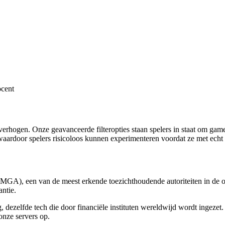
ocent
 verhogen. Onze geavanceerde filteropties staan spelers in staat om game
, waardoor spelers risicoloos kunnen experimenteren voordat ze met ech
MGA), een van de meest erkende toezichthoudende autoriteiten in de onl
antie.
 dezelfde tech die door financiële instituten wereldwijd wordt ingezet
onze servers op.