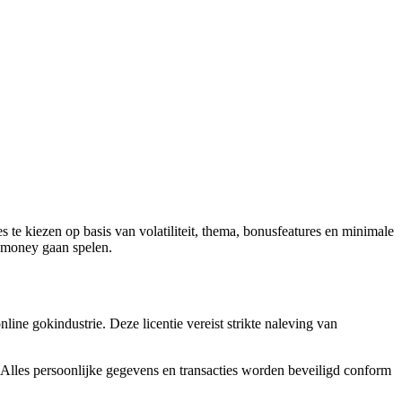
s te kiezen op basis van volatiliteit, thema, bonusfeatures en minimale
t money gaan spelen.
ine gokindustrie. Deze licentie vereist strikte naleving van
. Alles persoonlijke gegevens en transacties worden beveiligd conform