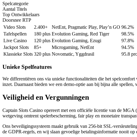
Spelcategorie
Aantal Titels
Top Ontwikkelaars
Doorsnee RTP
Video Slots
2.400+
NetEnt, Pragmatic Play, Play’n GO
96.2%
Tafelspellen
180 plus
Evolution Gaming, Red Tiger
98.5%
Live Casino
120 plus
Evolution Gaming, Ezugi
97.8%
Jackpot Slots
85+
Microgaming, NetEnt
94.5%
Klassieke Slots
320 plus
Novomatic, Yggdrasil
95.8 pr
Unieke Spelfeatures
We differentiëren ons via unieke functionaliteiten die het spelcomfort
inzet. Daarnaast bieden we een demo-optie aan bij bijna alle spellen
Veiligheid en Vergunningen
Captain Slots Casino opereert met een officiële licentie van de MGA (
wetgeving omtrent spelerbescherming, fair play en monetaire transpar
Ons beveiligingssysteem maakt gebruik van 256-bit SSL-versleuteling,
de GDPR-regels, en wij slaan gevoelige betalingsinformatie nooit op 