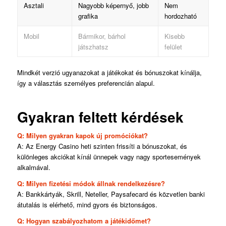
Asztali
Nagyobb képernyő, jobb
Nem
grafika
hordozható
Mobil
Bármikor, bárhol
Kisebb
játszhatsz
felület
Mindkét verzió ugyanazokat a játékokat és bónuszokat kínálja,
így a választás személyes preferencián alapul.
Gyakran feltett kérdések
Q: Milyen gyakran kapok új promóciókat?
A: Az Energy Casino heti szinten frissíti a bónuszokat, és
különleges akciókat kínál ünnepek vagy nagy sportesemények
alkalmával.
Q: Milyen fizetési módok állnak rendelkezésre?
A: Bankkártyák, Skrill, Neteller, Paysafecard és közvetlen banki
átutalás is elérhető, mind gyors és biztonságos.
Q: Hogyan szabályozhatom a játékidőmet?