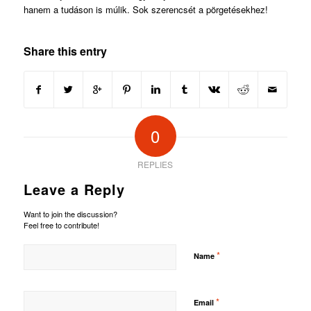
hanem a tudáson is múlik. Sok szerencsét a pörgetésekhez!
Share this entry
0
REPLIES
Leave a Reply
Want to join the discussion?
Feel free to contribute!
*
Name
*
Email