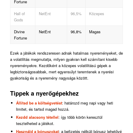
Fortune
Hall of
NetEnt
96,5%
Közepes
Gods
Divine
NetEnt
96,8%
Magas
Fortune
Ezek a játékok rendszeresen adnak hatalmas nyereményeket, de
a volatilitás megmutatja, milyen gyakran kell számítani kisebb
nyereményekre. Kezdőként a közepes volatilitású gépek a
legbiztonságosabbak, mert egyensúlyt teremtenek a nyerési
gyakoriság és a nyeremény nagysága között.
Tippek a nyerőgépekhez
Állítsd be a költségvetést
: határozd meg napi vagy heti
limitet, és tartsd magad hozzá.
Kezdd alacsony tétellel
: így több körön keresztül
tesztelheted a játékot.
Használd a bónuszokat
: a befizetés nélküli bónusz lehetővé