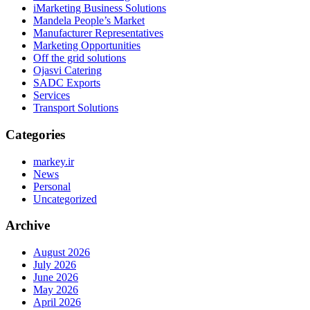
iMarketing Business Solutions
Mandela People’s Market
Manufacturer Representatives
Marketing Opportunities
Off the grid solutions
Ojasvi Catering
SADC Exports
Services
Transport Solutions
Categories
markey.ir
News
Personal
Uncategorized
Archive
August 2026
July 2026
June 2026
May 2026
April 2026