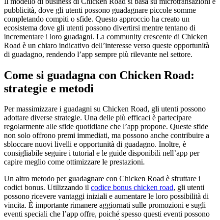
Il modello di business di Chicken Road si basa su microtransazioni e
pubblicità, dove gli utenti possono guadagnare piccole somme
completando compiti o sfide. Questo approccio ha creato un
ecosistema dove gli utenti possono divertirsi mentre tentano di
incrementare i loro guadagni. La community crescente di Chicken
Road è un chiaro indicativo dell’interesse verso queste opportunità
di guadagno, rendendo l’app sempre più rilevante nel settore.
Come si guadagna con Chicken Road:
strategie e metodi
Per massimizzare i guadagni su Chicken Road, gli utenti possono
adottare diverse strategie. Una delle più efficaci è partecipare
regolarmente alle sfide quotidiane che l’app propone. Queste sfide
non solo offrono premi immediati, ma possono anche contribuire a
sbloccare nuovi livelli e opportunità di guadagno. Inoltre, è
consigliabile seguire i tutorial e le guide disponibili nell’app per
capire meglio come ottimizzare le prestazioni.
Un altro metodo per guadagnare con Chicken Road è sfruttare i
codici bonus. Utilizzando il
codice bonus chicken road
, gli utenti
possono ricevere vantaggi iniziali e aumentare le loro possibilità di
vincita. È importante rimanere aggiornati sulle promozioni e sugli
eventi speciali che l’app offre, poiché spesso questi eventi possono