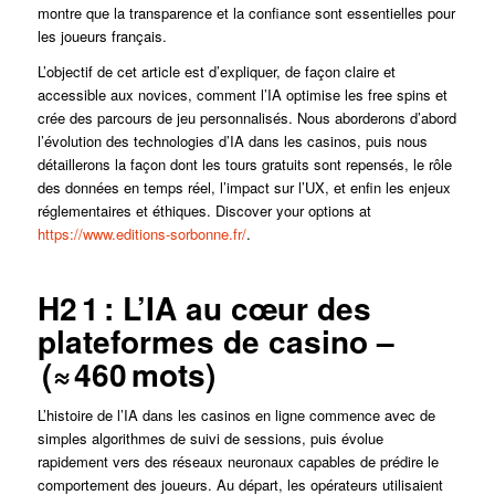
montre que la transparence et la confiance sont essentielles pour
les joueurs français.
L’objectif de cet article est d’expliquer, de façon claire et
accessible aux novices, comment l’IA optimise les free spins et
crée des parcours de jeu personnalisés. Nous aborderons d’abord
l’évolution des technologies d’IA dans les casinos, puis nous
détaillerons la façon dont les tours gratuits sont repensés, le rôle
des données en temps réel, l’impact sur l’UX, et enfin les enjeux
réglementaires et éthiques. Discover your options at
https://www.editions-sorbonne.fr/
.
H2 1 : L’IA au cœur des
plateformes de casino –
(≈ 460 mots)
L’histoire de l’IA dans les casinos en ligne commence avec de
simples algorithmes de suivi de sessions, puis évolue
rapidement vers des réseaux neuronaux capables de prédire le
comportement des joueurs. Au départ, les opérateurs utilisaient