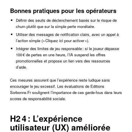
Bonnes pratiques pour les opérateurs
Définir des seuils de déclenchement basés sur le risque de
churn plutôt que sur la simple perte monétaire.
Utiliser des messages de notification clairs, avec un appel à
l’action simple (« Cliquez ici pour activer »).
Intégrer des limites de jeu responsable : si le joueur dépasse
100 € de pertes en une heure, l’IA suspend les offres
promotionnelles et propose un lien vers des ressources
d’aide.
Ces mesures assurent que l’expérience reste ludique sans
encourager le jeu excessif. Les évaluations de Editions
Sorbonne.Fr soulignent l’importance de ces garde‑fous dans leurs
scores de responsabilité sociale.
H2 4 : L’expérience
utilisateur (UX) améliorée