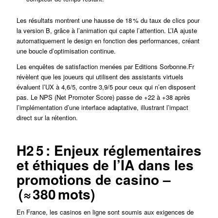
Les résultats montrent une hausse de 18 % du taux de clics pour
la version B, grâce à l’animation qui capte l’attention. L’IA ajuste
automatiquement le design en fonction des performances, créant
une boucle d’optimisation continue.
Les enquêtes de satisfaction menées par Editions Sorbonne.Fr
révèlent que les joueurs qui utilisent des assistants virtuels
évaluent l’UX à 4,6/5, contre 3,9/5 pour ceux qui n’en disposent
pas. Le NPS (Net Promoter Score) passe de +22 à +38 après
l’implémentation d’une interface adaptative, illustrant l’impact
direct sur la rétention.
H2 5 : Enjeux réglementaires
et éthiques de l’IA dans les
promotions de casino –
(≈ 380 mots)
En France, les casinos en ligne sont soumis aux exigences de