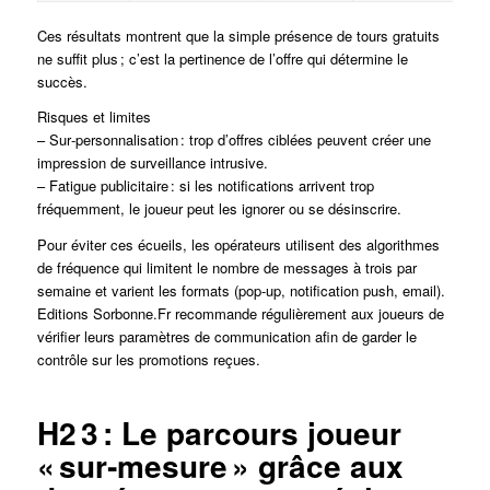
Ces résultats montrent que la simple présence de tours gratuits
ne suffit plus ; c’est la pertinence de l’offre qui détermine le
succès.
Risques et limites
– Sur‑personnalisation : trop d’offres ciblées peuvent créer une
impression de surveillance intrusive.
– Fatigue publicitaire : si les notifications arrivent trop
fréquemment, le joueur peut les ignorer ou se désinscrire.
Pour éviter ces écueils, les opérateurs utilisent des algorithmes
de fréquence qui limitent le nombre de messages à trois par
semaine et varient les formats (pop‑up, notification push, email).
Editions Sorbonne.Fr recommande régulièrement aux joueurs de
vérifier leurs paramètres de communication afin de garder le
contrôle sur les promotions reçues.
H2 3 : Le parcours joueur
« sur‑mesure » grâce aux