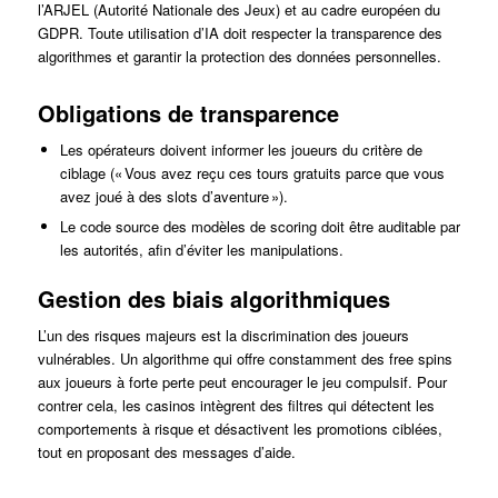
l’ARJEL (Autorité Nationale des Jeux) et au cadre européen du
GDPR. Toute utilisation d’IA doit respecter la transparence des
algorithmes et garantir la protection des données personnelles.
Obligations de transparence
Les opérateurs doivent informer les joueurs du critère de
ciblage (« Vous avez reçu ces tours gratuits parce que vous
avez joué à des slots d’aventure »).
Le code source des modèles de scoring doit être auditable par
les autorités, afin d’éviter les manipulations.
Gestion des biais algorithmiques
L’un des risques majeurs est la discrimination des joueurs
vulnérables. Un algorithme qui offre constamment des free spins
aux joueurs à forte perte peut encourager le jeu compulsif. Pour
contrer cela, les casinos intègrent des filtres qui détectent les
comportements à risque et désactivent les promotions ciblées,
tout en proposant des messages d’aide.