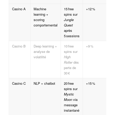
Casino A
Machine
15 free
+12 %
learning +
spins sur
scoring
Jungle
comportemental
Quest
après
5 sessions
Casino B
Deep learning +
10 free
+9 %
analyse de
spins sur
volatilité
High
Roller
dès
perte de
30 €
Casino C
NLP + chatbot
20 free
+15 %
spins sur
Mystic
Moon
via
message
instantané