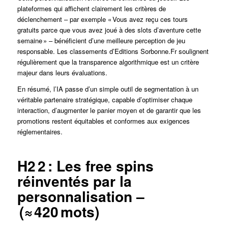
plateformes qui affichent clairement les critères de
déclenchement – par exemple « Vous avez reçu ces tours
gratuits parce que vous avez joué à des slots d’aventure cette
semaine » – bénéficient d’une meilleure perception de jeu
responsable. Les classements d’Editions Sorbonne.Fr soulignent
régulièrement que la transparence algorithmique est un critère
majeur dans leurs évaluations.
En résumé, l’IA passe d’un simple outil de segmentation à un
véritable partenaire stratégique, capable d’optimiser chaque
interaction, d’augmenter le panier moyen et de garantir que les
promotions restent équitables et conformes aux exigences
réglementaires.
H2 2 : Les free spins
réinventés par la
personnalisation –
(≈ 420 mots)