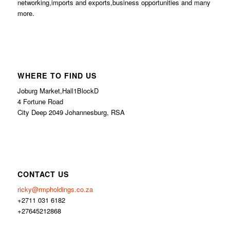
networking,imports and exports,business opportunities and many
more.
WHERE TO FIND US
Joburg Market,Hall1BlockD
4 Fortune Road
City Deep 2049 Johannesburg, RSA
CONTACT US
ricky@rmpholdings.co.za
+2711 031 6182
+27645212868