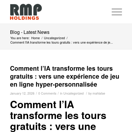
Blog - Latest News
You are here:
Home
/
Uncategorized
/
Comment l’IA transforme les tours gratuits : vers une expérience de je...
Comment l’IA transforme les tours
gratuits : vers une expérience de jeu
en ligne hyper‑personnalisée
/
/
/
January 12, 2026
0 Comments
in
Uncategorized
by
mahlatse
Comment l’IA
transforme les tours
gratuits : vers une